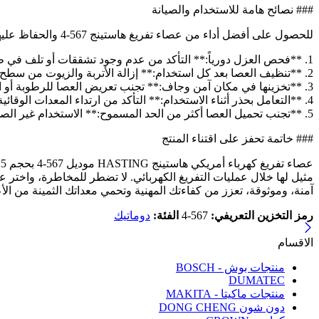
### نصائح هامة للاستخدام والصيانة
للحصول على أفضل أداء من عصاء تفريغ هاستينج 567-4 والحفاظ عليها في حالة ممتازة لفترة طويلة، ينصح باتباع النصائح التالية:
1. **فحص العزل دورياً:** التأكد من عدم وجود تشققات أو تلف في طبقة العزل، واستبدال العصا فوراً إذا لوحظ أي تآكل للحفاظ على السلامة.
2. **تنظيف العصا بعد كل استخدام:** إزالة الأتربة والزيوت من سطح العصا باستخدام قطعة قماش جافة ناعمة، مما يحافظ على خواص العزل ويمنع التلوث.
3. **تخزينها في مكان آمن وجاف:** تجنب تعريض العصا للرطوبة أو الحرارة المفرطة التي قد تؤثر على المواد العازلة.
4. **التعامل بحذر أثناء الاستخدام:** التأكد من ارتداء المعدات الوقائية المناسبة مثل القفازات والعجلة، وعدم استخدام العصا في ظروف غير مناسبة أو في حال وجود تلف ظاهر.
5. **تجنب تحميل العصا أكثر من الحد المسموح:** الاستخدام غير الصحيح قد يؤدي إلى تلفها أو فقدان كفاءتها الكهربائية.
### خاتمة تحفز على اقتناء المنتج
مثيل لها خلال عمليات التفريغ الكهربائي. لا تضطر للمخاطرة، واختر عص
آمنة، وموثوقة، تعزز من كفاءتك المهنية وتحمي معداتك الثمينة من الأ
رمز التخزين التعريفي:
567-4
الفئة:
دوماتيك
الاقسام
منتجات بوش - BOSCH
DUMATEC
منتجات ماكيتا - MAKITA
دون شون DONG CHENG