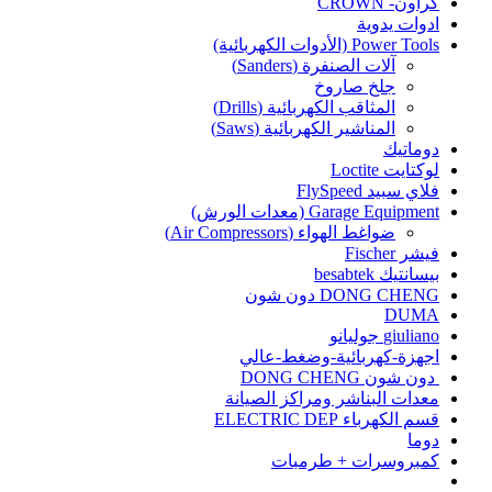
كراون- CROWN
ادوات يدوية
Power Tools (الأدوات الكهربائية)
آلات الصنفرة (Sanders)
جلخ صاروخ
المثاقب الكهربائية (Drills)
المناشير الكهربائية (Saws)
دوماتيك
لوكتايت Loctite
فلاي سبيد FlySpeed
Garage Equipment (معدات الورش)
ضواغط الهواء (Air Compressors)
فيشر Fischer
بيسانتيك besabtek
DONG CHENG دون شون
DUMA
giuliano جوليانو
اجهزة-كهربائية-وضغط-عالي
دون شون DONG CHENG
معدات البناشر ومراكز الصيانة
قسم الكهرباء ELECTRIC DEP
دوما
كمبروسرات + طرمبات