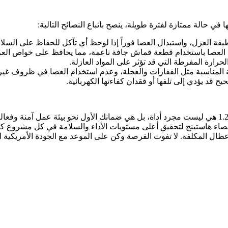
عصاء تفريغ كهرباء أمريكي هاستينج HASTING موديل 567-4 بحجم 1.25 هي ليست مجرد أداة، بل هي ضمانك
اء هاستينج لتحقيق أعلى مستويات الأداء والسلامة في كل مشروع كهربائي
عطال المكلفة. لا تفوت الفرصة وكن على الموعد مع الجودة الأمريكية ا