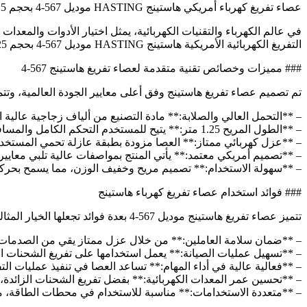
عصاء تفريغ كهرباء أمريكي هاستينج HASTING موديل 567-4 بحجم 1.25: الحل الأمثل لأداء كهربائي متميز وآمن
في عالم الكهرباء والتقنيات الكهربائية، يمثل اختيار الأدوات والمعدات 
التفريغ الكهربائية الأمريكية هاستينج HASTING موديل 567-4 بحجم 1.25، كخيار مثالي يجمع بين القوة والمتانة والتقنيات الحديثة، مما يجعلها ركيزة أساسية لأي نظام كهربائي يحتاج إلى تفريغ آمن وموثوق.
### مميزات وخصائص تقنية متقدمة لعصاء تفريغ هاستينج 567-4
تم تصميم عصاء تفريغ هاستينج وفق أعلى معايير الجودة العالمية، وت
– **التحمل العالي والصلابة:** مادة التصنيع من ألياف زجاجية عالية 
– **الطول المريح 1.25 متر:** يتيح للمستخدم التحكم الكامل والمسافة الآمنة بينه وبين التيار الكهربائي أو النقاط المشحونة، مما يرفع مستوى الأمان أثناء العمل.
– **عزل كهربائي ممتاز:** العصا مزودة بطبقة عازلة تحمي المستخدم من
– **تصميم أمريكي معتمد:** يأتي المنتج بمواصفات عالية تلبي معايير ا
– **سهولة الاستخدام:** تصميم مريح وخفيف الوزن، مما يسمح بحركة
### فوائد استخدام عصاء تفريغ كهرباء هاستينج
تتميز عصاء تفريغ هاستينج موديل 567-4 بعدة فوائد تجعلها الخيار المثالي لمتخصصي الكهرباء والفنيين:
– **ضمان سلامة العاملين:** من خلال عزل ممتاز يقي من الصدمات الكه
– **تسهيل عمليات الصيانة:** يعمل استخدامها على تفريغ الشحنات ال
– **فعالية عالية في أداء المهام:** تساعد العصا في تنفيذ عمليات الت
– **تحسين عمر المعدات الكهربائية:** بفضل تفريغ الشحنات الزائدة،
– **متعددة الاستخدامات:** مناسبة للاستخدام في محطات الطاقة، مصانع 