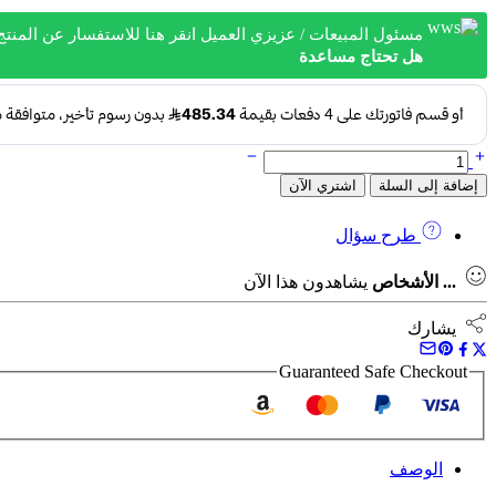
3,197.5 ر.س.
1,941.4 ر.س.
مسئول المبيعات / عزيزي العميل انقر هنا للاستفسار عن المنتج
هل تحتاج مساعدة
كمية
567-
إضافة إلى السلة
اشتري الآن
4عصاء تفريغ 1.25 كهرباء امريكي هاستينج HASTING
طرح سؤال
...
الأشخاص
يشاهدون هذا الآن
يشارك
Guaranteed Safe Checkout
الوصف