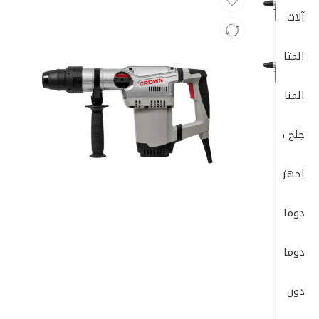
آلات الصنفرة (Sanders)
المثاقب الكهربائية (Drills)
المناشير الكهربائية (Saws)
جلخ صاروخ
اجهزة-كهربائية-وضغط-عالي
دوما
دوماتيك
دون شون DONG CHENG