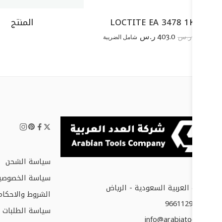
LOCTITE EA 3478 1KG
المنتج
403.0
827.7
ر.س
شامل الضريبة
ر.س
سياسة الشحن
سياسة الخصوصي
المملكة العربية السعودية - الرياض
الشروط والاحكام
+966112952677
سياسة الطلبات و
info@arabiatools.com