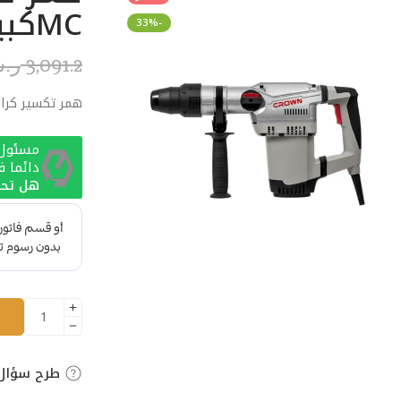
MCكبير
-33%
3,091.2
ر.
همر تكسير كراون T18172BMC
مسئول ا
دائما 
هل تحت
طرح سؤال