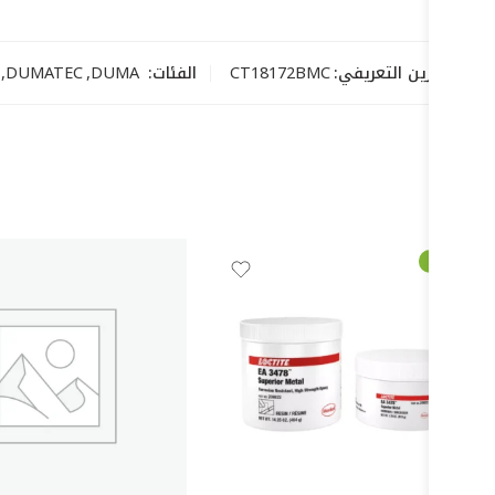
رمز التخزين التعريفي:
CT18172BMC
الفئات:
DUMA
,
DUMATEC
,
-51%