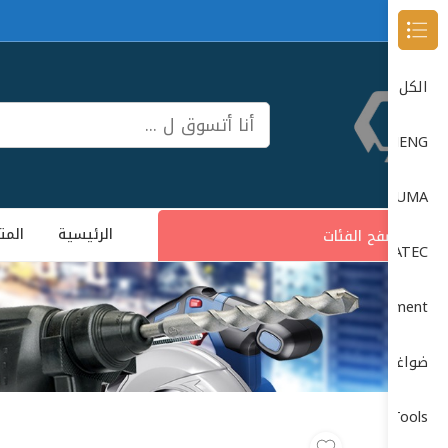
Browse Categories
الكل
DONG CHENG دون شون
DUMA
الرئيسية
المت
تصفح الفئات
DUMATEC
Garage Equipment (معدات الورش)
ضواغط الهواء (Air Compressors)
Power Tools (الأدوات الكهربائية)