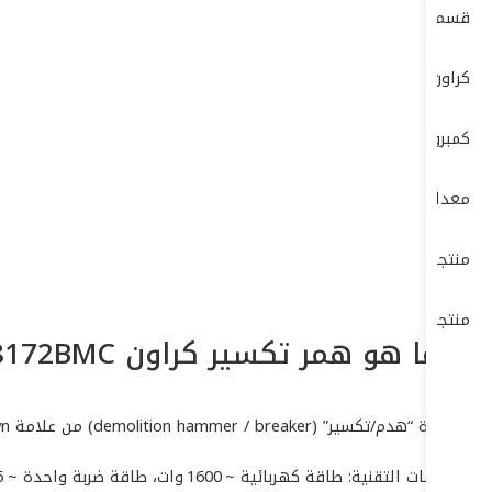
قسم الكهرباء ELECTRIC DEP
كراون- CROWN
كمبروسرات + طرمبات
معدات البناشر ومراكز الصيانة
منتجات بوش – BOSCH
منتجات ماكيتا – MAKITA
ما هو همر تكسير كراون CT18172BMCكبير
هذا أداة “هدم/تكسير” (demolition hammer / breaker) من علامة Crown — مخصصة لتكسير الخرسانة، البلوك، صخور، أرضيات، أو إزالة أجزاء بناء.
المواصفات التقنية: طاقة كهربائية ~ 1600 وات، طاقة ضربة واحدة ~ 45 جول، معدل طرق ~ 1850 ضربة/دقيقة.