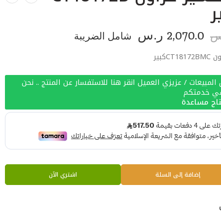
2,070.0
ر.س
شامل الضريبة
س
Cكبير
لمبيعات / عزيزي العميل انقر هنا للاستفسار عن المنتج .. نحن
في خدمتكم
اج مساعدة
إضافة إلى السلة
اشتري الآن