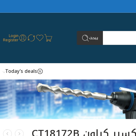
Login
يبحث
Register
Today’s deals
همر تكسير كراون CT18172B