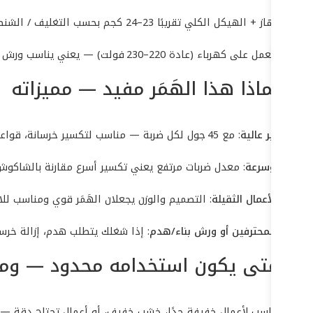
وزن الجهاز + الهيكل الكلي تقريبًا 23–24 كجم بحسب التغليف / الشنطة — ما يجعله “ثقيل” بدرجة كافية ليعطي طاقة هدم مناسبة.
الجهاز يعمل على كهرباء (عادة 220–230 فولت) — يعني يناسب ورش أو مواقع عمل فيها توصيل كهربائي ثابت.
لماذا هذا الهَمَر مفيد — مميزاته
قوة تأثير عالية
: مع 45 جول لكل ضربة — مناسب لتكسير خرسانة، قواعد، أرضيات أو أجزاء مباني قوية.
كفاءة وسرعة
: معدل ضربات مرتفع يعني تكسير أسرع مقارنة بالشاكوش
تحمّل للأعمال الثقيلة
: التصميم والوزن يجعلان الهَمَر قوي ومناسب للا
مناسب لمحترفين أو ورش بناء/هدم
: إذا شغلك يتطلب هدم، إزالة خرس
متى يكون استخدامه محدود — وما 
ليس مناسب لأعمال خفيفة جدًا، خشب خفيف، أو أعمال تحتاج دقة — ض