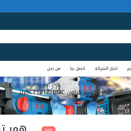
جر
اخبار الشركة
اتصل بنا
من نحن
همر تكسير كراون CT18172BMCكبير
بيت
الجميع
متميز