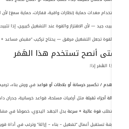
يجب استخدام معدات حماية (نظارات واقية، قفازات، حماية سمع) لأن ا
تحتاج تثبيت جيد — لأن الاهتزاز والقوة عند التشغيل كبيرين، إذا تثبي
الوزن والقوة تجعل التشغيل مرهق — يحتاج تركيب “مقبض مساعد + و
متى أنصح تستخدم هذا الهَمَر
أنصح هذا الهَمَر إذا:
تشتغل
هدم / تكسير خرسانة أو بلاطات أو قواعد
في ورش بناء، ترميم،
تحتاج
إزالة أجزاء ثقيلة
مثل أرضيات مسلحة، قواعد خرسانية، جدران دا
شغلك يتطلب
قوة عالية + سرعة
بدل الجهد اليدوي، خصوصًا في مشاريع
عندك ورشة تستقبل أعمال “تشغيل – بناء – إزالة” وترغب في أداة قوي