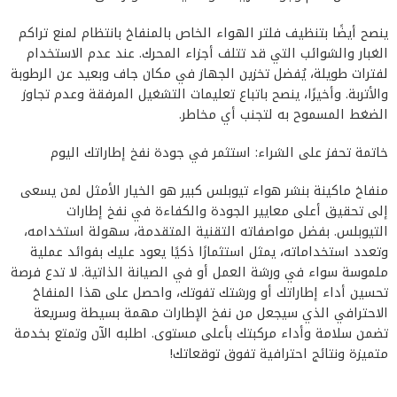
ينصح أيضًا بتنظيف فلتر الهواء الخاص بالمنفاخ بانتظام لمنع تراكم
الغبار والشوائب التي قد تتلف أجزاء المحرك. عند عدم الاستخدام
لفترات طويلة، يُفضل تخزين الجهاز في مكان جاف وبعيد عن الرطوبة
والأتربة. وأخيرًا، ينصح باتباع تعليمات التشغيل المرفقة وعدم تجاوز
الضغط المسموح به لتجنب أي مخاطر.
خاتمة تحفز على الشراء: استثمر في جودة نفخ إطاراتك اليوم
منفاخ ماكينة بنشر هواء تيوبلس كبير هو الخيار الأمثل لمن يسعى
إلى تحقيق أعلى معايير الجودة والكفاءة في نفخ إطارات
التيوبلس. بفضل مواصفاته التقنية المتقدمة، سهولة استخدامه،
وتعدد استخداماته، يمثل استثمارًا ذكيًا يعود عليك بفوائد عملية
ملموسة سواء في ورشة العمل أو في الصيانة الذاتية. لا تدع فرصة
تحسين أداء إطاراتك أو ورشتك تفوتك، واحصل على هذا المنفاخ
الاحترافي الذي سيجعل من نفخ الإطارات مهمة بسيطة وسريعة
تضمن سلامة وأداء مركبتك بأعلى مستوى. اطلبه الآن وتمتع بخدمة
متميزة ونتائج احترافية تفوق توقعاتك!