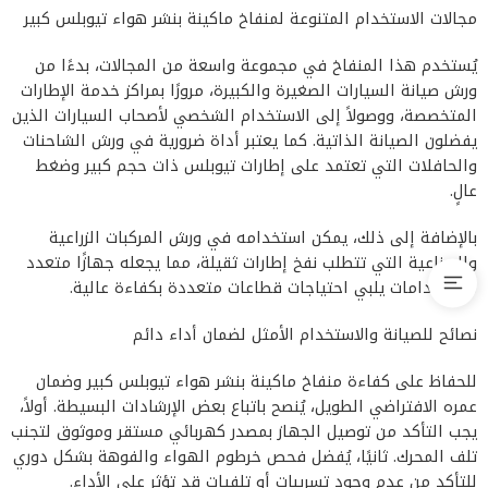
مجالات الاستخدام المتنوعة لمنفاخ ماكينة بنشر هواء تيوبلس كبير
يُستخدم هذا المنفاخ في مجموعة واسعة من المجالات، بدءًا من
ورش صيانة السيارات الصغيرة والكبيرة، مرورًا بمراكز خدمة الإطارات
المتخصصة، ووصولاً إلى الاستخدام الشخصي لأصحاب السيارات الذين
يفضلون الصيانة الذاتية. كما يعتبر أداة ضرورية في ورش الشاحنات
والحافلات التي تعتمد على إطارات تيوبلس ذات حجم كبير وضغط
عالٍ.
بالإضافة إلى ذلك، يمكن استخدامه في ورش المركبات الزراعية
والصناعية التي تتطلب نفخ إطارات ثقيلة، مما يجعله جهازًا متعدد
الاستخدامات يلبي احتياجات قطاعات متعددة بكفاءة عالية.
نصائح للصيانة والاستخدام الأمثل لضمان أداء دائم
للحفاظ على كفاءة منفاخ ماكينة بنشر هواء تيوبلس كبير وضمان
عمره الافتراضي الطويل، يُنصح باتباع بعض الإرشادات البسيطة. أولاً،
يجب التأكد من توصيل الجهاز بمصدر كهربائي مستقر وموثوق لتجنب
تلف المحرك. ثانيًا، يُفضل فحص خرطوم الهواء والفوهة بشكل دوري
للتأكد من عدم وجود تسريبات أو تلفيات قد تؤثر على الأداء.