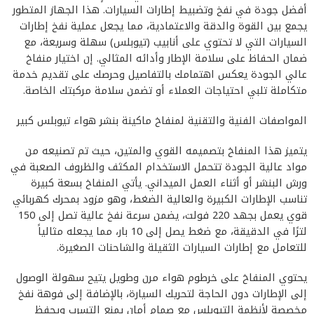
أفضل جودة في نفخ وتضبيط إطارات السيارات. هذا الجهاز المتطور
يجمع بين القوة والدقة والاعتمادية، مما يجعل عملية نفخ إطارات
السيارات التي لا تحتوي على أنابيب (تيوبلس) سهلة وسريعة، مع
ضمان الحفاظ على سلامة الإطار وأدائه المثالي. إن اختيار منفاخ
عالي الجودة يعكس اهتمامك بالتفاصيل وحرصك على تقديم خدمة
متكاملة تلبي احتياجات العملاء أو تضمن سلامة مركبتك الخاصة.
المواصفات الفنية والتقنية لمنفاخ ماكينة بنشر هواء تيوبلس كبير
يتميز هذا المنفاخ بتصميمه القوي والمتين، حيث تم تصنيعه من
مواد عالية الجودة تتحمل الاستخدام المكثف والظروف الصعبة في
ورش البنشر أو أثناء العمل الميداني. يأتي المنفاخ بسعة كبيرة
تناسب الإطارات الكبيرة والعالية الضغط، وهو مزود بمحرك كهربائي
قوي يعمل بجهد 220 فولت، يضمن سرعة نفخ عالية تصل إلى 150
لترًا في الدقيقة، مع ضغط يصل إلى 10 بار، مما يجعله مثالياً
للتعامل مع إطارات السيارات الثقيلة والشاحنات الصغيرة.
يحتوي المنفاخ على خرطوم هواء مرن وطويل يتيح سهولة الوصول
إلى الإطارات دون الحاجة لتحريك السيارة، بالإضافة إلى فوهة نفخ
مخصصة لأنظمة التيوبلس مع صمام أمان يمنع التسرب ويحفظ