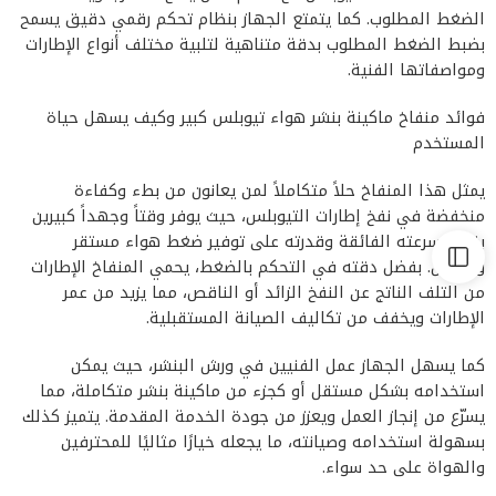
الضغط المطلوب. كما يتمتع الجهاز بنظام تحكم رقمي دقيق يسمح
بضبط الضغط المطلوب بدقة متناهية لتلبية مختلف أنواع الإطارات
ومواصفاتها الفنية.
فوائد منفاخ ماكينة بنشر هواء تيوبلس كبير وكيف يسهل حياة
المستخدم
يمثل هذا المنفاخ حلاً متكاملاً لمن يعانون من بطء وكفاءة
منخفضة في نفخ إطارات التيوبلس، حيث يوفر وقتاً وجهداً كبيرين
بفضل سرعته الفائقة وقدرته على توفير ضغط هواء مستقر
ومتوازن. بفضل دقته في التحكم بالضغط، يحمي المنفاخ الإطارات
من التلف الناتج عن النفخ الزائد أو الناقص، مما يزيد من عمر
الإطارات ويخفف من تكاليف الصيانة المستقبلية.
كما يسهل الجهاز عمل الفنيين في ورش البنشر، حيث يمكن
استخدامه بشكل مستقل أو كجزء من ماكينة بنشر متكاملة، مما
يسرّع من إنجاز العمل ويعزز من جودة الخدمة المقدمة. يتميز كذلك
بسهولة استخدامه وصيانته، ما يجعله خيارًا مثاليًا للمحترفين
والهواة على حد سواء.