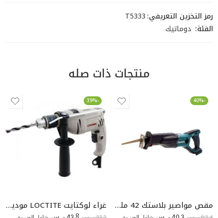
رمز التخزين التعريفي:
T5333
الفئة:
دوماتيك
منتجات ذات صله
-39%
-40%
مقص مواصير بلاستك 42 ملي دون شون 30179803003
غراء لوكتايت LOCTITE موديل 401
43.8
40.3
72.2
67.4
ر.س
شامل الضريبة
ر.س
شامل الضريبة
ر.س
ر.س