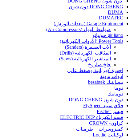
دون شون DONG CHENG
DONG CHENG دون شون
DUMA
DUMATEC
Garage Equipment (معدات الورش)
ضواغط الهواء (Air Compressors)
giuliano جوليانو
Power Tools (الأدوات الكهربائية)
آلات الصنفرة (Sanders)
المثاقب الكهربائية (Drills)
المناشير الكهربائية (Saws)
جلخ صاروخ
اجهزة-كهربائية-وضغط-عالي
ادوات يدوية
بيسانتيك besabtek
دوما
دوماتيك
دون شون DONG CHENG
فلاي سبيد FlySpeed
فيشر Fischer
قسم الكهرباء ELECTRIC DEP
كراون- CROWN
كمبروسرات + طرمبات
لوكتايت Loctite