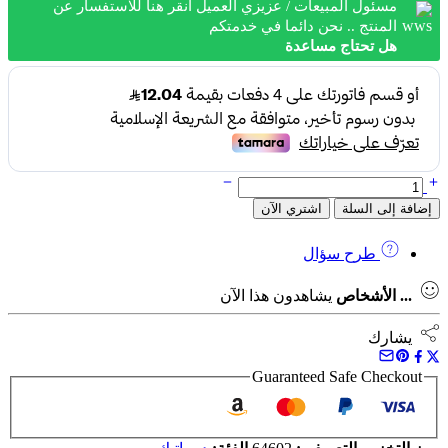
مسئول المبيعات / عزيزي العميل انقر هنا للاستفسار عن
المنتج .. نحن دائما في خدمتكم
هل تحتاج مساعدة
كمية
مندريل كبير ممتاز اسباني ايجا ماستر
إضافة إلى السلة
اشتري الآن
طرح سؤال
...
الأشخاص
يشاهدون هذا الآن
يشارك
Guaranteed Safe Checkout