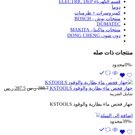
قسم الكهرباء ELECTRIC DEP
دوما
كمبروسرات + طرمبات
منتجات بوش - BOSCH
DUMATEC
منتجات ماكيتا - MAKITA
دون شون DONG CHENG
منتجات ذات صله
-0%
محدود
السعر
ال
جهاز فحص ماء بطارية والوقود KSTOOLS
288.7
ر.س
287.5
ر.س
الأصلي
ال
شامل الضريبة
هو:
هو:
جهاز فحص ماء بطارية والوقود KSTOOLS
288.7 ر.س.
87.5
إضافة إلى السلة
-39%
محدود