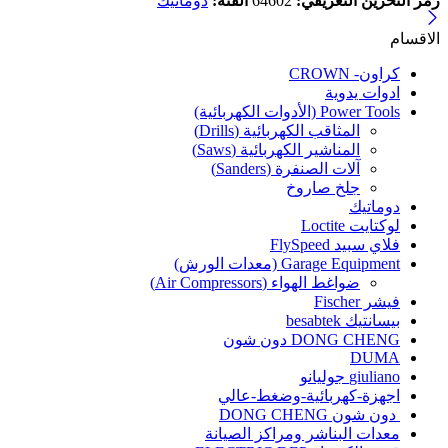
رمز التخزين التعريفي:
64602
الفئة:
دوماتيك
الاقسام
كراون- CROWN
ادوات يدوية
Power Tools (الأدوات الكهربائية)
المثاقب الكهربائية (Drills)
المناشير الكهربائية (Saws)
آلات الصنفرة (Sanders)
جلخ صاروخ
دوماتيك
لوكتايت Loctite
فلاي سبيد FlySpeed
Garage Equipment (معدات الورش)
ضواغط الهواء (Air Compressors)
فيشر Fischer
بيسانتيك besabtek
DONG CHENG دون شون
DUMA
giuliano جوليانو
اجهزة-كهربائية-وضغط-عالي
دون شون DONG CHENG
معدات البناشر ومراكز الصيانة