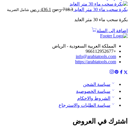
السعر
السعر
بكرة سحب ماء 30 متر العايد
718.3
ر.س
436.1
ر.س
شامل الضريبة
الأصلي
الحالي
بكرة سحب ماء 30 متر العايد
هو:
هو:
718.3 ر.س.
436.1 ر.س.
إضافة إلى السلة
المملكة العربية السعودية - الرياض
+966112952677
info@arabiatools.com
https://arabiatools.com
سياسة الشحن
سياسة الخصوصية
الشروط والاحكام
سياسة الطلبات والاسترجاع
اشترك في العروض