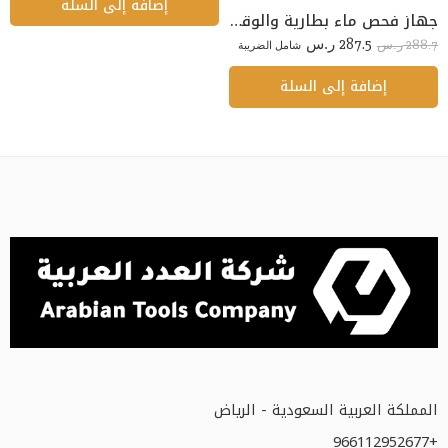
إضافة إلى السلة
جهاز فحص ماء بطارية والوقود KSTOOLS
287.5
288.7
ر.س
شامل الضريبة
ر.س
إضافة إلى السلة
المملكة العربية السعودية - الرياض
+966112952677