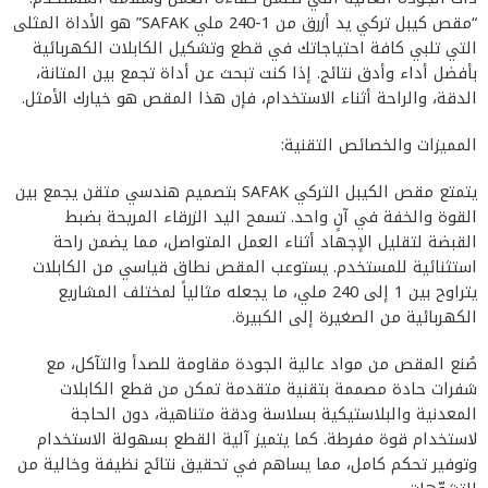
“مقص كيبل تركي يد أزرق من 1-240 ملي SAFAK” هو الأداة المثلى
التي تلبي كافة احتياجاتك في قطع وتشكيل الكابلات الكهربائية
بأفضل أداء وأدق نتائج. إذا كنت تبحث عن أداة تجمع بين المتانة،
الدقة، والراحة أثناء الاستخدام، فإن هذا المقص هو خيارك الأمثل.
المميزات والخصائص التقنية:
يتمتع مقص الكيبل التركي SAFAK بتصميم هندسي متقن يجمع بين
القوة والخفة في آنٍ واحد. تسمح اليد الزرقاء المريحة بضبط
القبضة لتقليل الإجهاد أثناء العمل المتواصل، مما يضمن راحة
استثنائية للمستخدم. يستوعب المقص نطاق قياسي من الكابلات
يتراوح بين 1 إلى 240 ملي، ما يجعله مثالياً لمختلف المشاريع
الكهربائية من الصغيرة إلى الكبيرة.
صُنع المقص من مواد عالية الجودة مقاومة للصدأ والتآكل، مع
شفرات حادة مصممة بتقنية متقدمة تمكن من قطع الكابلات
المعدنية والبلاستيكية بسلاسة ودقة متناهية، دون الحاجة
لاستخدام قوة مفرطة. كما يتميز آلية القطع بسهولة الاستخدام
وتوفير تحكم كامل، مما يساهم في تحقيق نتائج نظيفة وخالية من