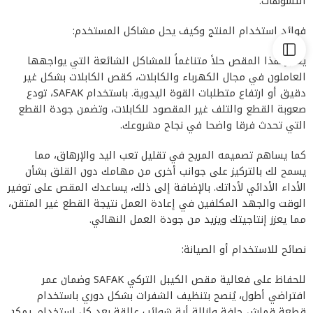
التشوّهات.
فوائد استخدام المنتج وكيف يحل مشاكل المستخدم:
يعتبر هذا المقص حلاً متناغماً للمشاكل الشائعة التي يواجهها
العاملون في مجال الكهرباء والكابلات، كقص الكابلات بشكل غير
دقيق أو ارتفاع متطلبات القوة اليدوية. باستخدام SAFAK، تودع
صعوبة القطع والتلف غير المقصود للكابلات، وتضمن جودة القطع
التي تحدث فرقا واضحا في نجاح مشروعك.
كما يساهم تصميمه المريح في تقليل تعب اليد والإرهاق، مما
يسمح لك بالتركيز على جوانب أخرى من مهامك دون القلق بشأن
الأداء الأدائي لأداتك. بالإضافة إلى ذلك، يساعدك المقص على توفير
الوقت والجهد المكلفين في إعادة العمل نتيجة القطع غير المتقن،
مما يعزز إنتاجيتك ويزيد من جودة العمل النهائي.
نصائح للاستخدام أو الصيانة:
للحفاظ على فعالية مقص الكيبل التركي SAFAK وضمان عمر
افتراضي أطول، يُنصح بتنظيف الشفرات بشكل دوري باستخدام
قطعة قماش جافة وإزالة أية شوائب عالقة بعد كل استخدام. يمكن