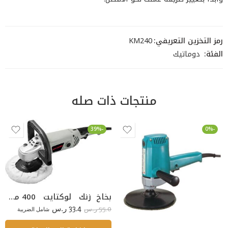
رمز التخزين التعريفي:
KM240
الفئة:
دوماتيك
منتجات ذات صله
-39%
-0%
بخاخ زنك لوكتايت 400 مل LOCTITE 7800
33.4
55.0
ر.س
شامل الضريبة
ر.س