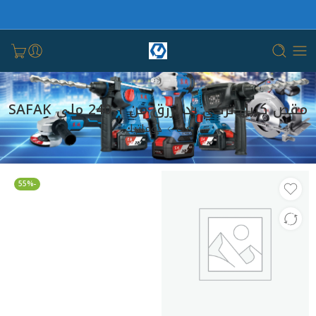
مقص كيبل تركي يد ازرق من 1-240 ملي SAFAK
بيت
دوماتيك
-55%