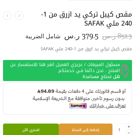
مقص كيبل تركي يد ازرق من 1-
240 ملي SAFAK
379.5
852.3
ر.س
شامل الضريبة
ر.س
مقص كيبل تركي يد ازرق من 1-240 ملي SAFAK
مسئول المبيعات / عزيزي العميل انقر هنا للاستفسار عن
المنتج .. نحن دائما في خدمتكم
هل تحتاج مساعدة
إضافة إلى السلة
اشتري الآن