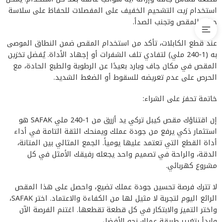
استخدام زيت التشحيم الخفيف على المفصلات للحفاظ على سلاسة
حركة المقص وتجنب الصدأ.
عند قطع الكابلات، تأكد من استخدام المقص ضمن النطاق الموصى
به (1-240 ملي) لتفادي تلف الشفرات أو إجهاد الأداة. يُفضل تخزين
المقص في مكان جاف وبارد بعيدًا عن الرطوبة والطبع الحادة، مع
الحرص على عدم تعريضه للسقوط أو الضغط الشديد.
خاتمة تحفز على الشراء:
إن اقتناؤك مقص كيبل تركي يد أزرق من 1-240 ملي SAFAK هو
استثمار ذكي يرفع من جودة عملك ويمنحك الثقة التامة في أداء
أداة القطع التي تعتمد عليها يومياً. الجمع المثالي بين المتانة،
الدقة، والراحة في تصميم واحد يجعله رفيقك الأمثل في كل
مشروع كهربائي.
لا تترك فرصة تحسين جودة عملك تضيع، واحصل على هذا المقص
الرائع اليوم لتجربة لا مثيل لها من الكفاءة والاعتماد. اختر SAFAK،
واختر التميز والابتكار في كل قطعة تقطعها. اغتنم الفرصة الآن
وابدأ بتغيير طريقة عملك نحو الأفضل.