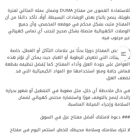
للاستفادة القصوى من مفتاح DUMA وضمان عمله المثالي لفترة
طويلة، ينصح باتباع بعض الإرشادات البسيطة. أولًا، تأكد دائمًا من أن
المفتاح مثبت بشكل محكم في موقعه المخصص، وأن جميع
الوصلات الكهربائية متصلة بشكل صحيح لتجنب أي تماس كهربائي
غير مرغوب فيه.
قم بفحص المفتاح دوريًا بحثًا عن علامات التآكل أو العطل، خاصة
في البيئات التي تتعرض للرطوبة أو الغبار، حيث يمكن أن تؤثر هذه
العوامل على جودة العزل وأداء المفتاح. كما يُفضل تنظيفه بقطعة
قماش جافة ومنع استخدامها مع المواد الكيميائية التي قد
تضعف العزل.
في حال ملاحظة أي خلل، مثل صعوبة في التشغيل أو شعور بحرارة
زائدة، يُنصح بالتوقف فورًا واستشارة مختص كهربائي لضمان
السلامة وإجراء الصيانة المناسبة.
### دعوة لامتلاك أفضل مفتاح عزل في السوق
لا تترك سلامتك وسلامة محيطك للخطر، استثمر اليوم في مفتاح