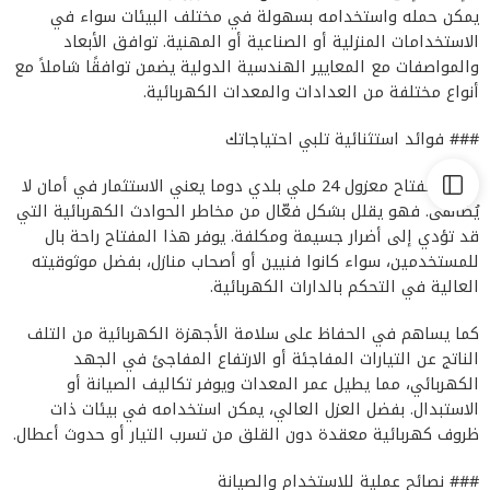
يمكن حمله واستخدامه بسهولة في مختلف البيئات سواء في
الاستخدامات المنزلية أو الصناعية أو المهنية. توافق الأبعاد
والمواصفات مع المعايير الهندسية الدولية يضمن توافقًا شاملاً مع
أنواع مختلفة من العدادات والمعدات الكهربائية.
### فوائد استثنائية تلبي احتياجاتك
اختيار مفتاح معزول 24 ملي بلدي دوما يعني الاستثمار في أمان لا
يُضاهى. فهو يقلل بشكل فعّال من مخاطر الحوادث الكهربائية التي
قد تؤدي إلى أضرار جسيمة ومكلفة. يوفر هذا المفتاح راحة بال
للمستخدمين، سواء كانوا فنيين أو أصحاب منازل، بفضل موثوقيته
العالية في التحكم بالدارات الكهربائية.
كما يساهم في الحفاظ على سلامة الأجهزة الكهربائية من التلف
الناتج عن التيارات المفاجئة أو الارتفاع المفاجئ في الجهد
الكهربائي، مما يطيل عمر المعدات ويوفر تكاليف الصيانة أو
الاستبدال. بفضل العزل العالي، يمكن استخدامه في بيئات ذات
ظروف كهربائية معقدة دون القلق من تسرب التيار أو حدوث أعطال.
### نصائح عملية للاستخدام والصيانة