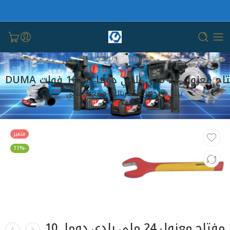
ول 24 ملي بلدي دوما 1000 فولت DUMA
بيت
اجهزة-كهربائية-وضغط-عالي
متميز
-11%
مفتاح معزول 24 ملي بلدي دوما 10