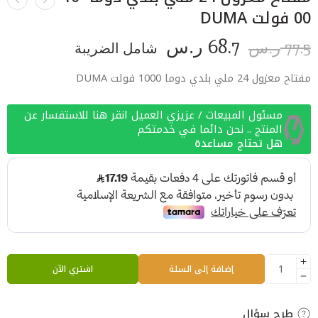
00 فولت DUMA
68.7
77.5
ر.س
شامل الضريبة
ر.س
مفتاح معزول 24 ملي بلدي دوما 1000 فولت DUMA
مسئول المبيعات / عزيزي العميل انقر هنا للاستفسار عن
المنتج .. نحن دائما في خدمتكم
هل تحتاج مساعدة
إضافة إلى السلة
اشتري الآن
طرح سؤال