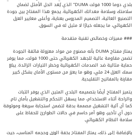
بلدي دوما 1000 فولت DUMA” الذي يُعد الحل الأمثل لضمان
سلامتك وسلامة معداتك الكهربائية. يجمع هذا المفتاح بين جودة
التصنيع العالية، التصميم المدروس بعناية، وأعلى معايير العزل
الكهربائي، ما يجعله خيارًا لا مثيل له في السوق.
### مميزات وخصائص تقنية متقدمة
يمتاز مفتاح DUMA بأنه مصنوع من مواد معزولة فائقة الجودة
تضمن مقاومة عالية للجهد الكهربائي حتى 1000 فولت، مما يوفر
حماية مثالية ضد الصدمات الكهربائية وخطر التيارات الزائدة. يبلغ
سمك العزل 24 ملي، وهو ما يعزز من مستوى الأمان بشكل كبير
مقارنة بالمفاتيح التقليدية.
يتميز المفتاح أيضًا بتصميمه البلدي المتين الذي يوفر الثبات
والراحة أثناء الاستخدام، مما يسهل التحكم والتشغيل بأمان تام.
كما أن آلية التشغيل مصممة بدقة لتضمن استجابة سريعة وموثوقة
دون أي تأخير، وهو أمر حاسم في حالات الطوارئ للحفاظ على
سلامة النظام الكهربائي.
بالإضافة إلى ذلك، يمتاز المفتاح بخفة الوزن وحجمه المناسب، حيث