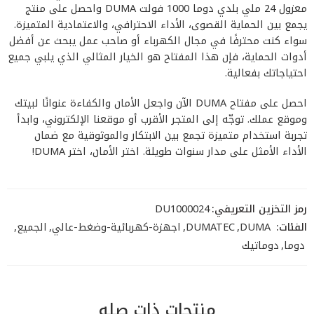
معزول 24 ملي بلدي دوما 1000 فولت DUMA واحصل على منتج
يجمع بين الحماية القصوى، الأداء الاحترافي، والاعتمادية المتميزة.
سواء كنت محترفًا في مجال الكهرباء أو صاحب عمل يبحث عن أفضل
أدوات الحماية، فإن هذا المفتاح هو الخيار المثالي الذي يلبي جميع
احتياجاتك بفعالية.
احصل على مفتاح DUMA الآن واجعل الأمان والكفاءة عنوانًا لبيتك
وموقع عملك. توجّه إلى المتجر الأقرب أو موقعنا الإلكتروني، وابدأ
تجربة استخدام متميزة تجمع بين الابتكار والموثوقية مع ضمان
الأداء الأمثل على مدار سنوات طويلة. اختر الأمان، اختر DUMA!
رمز التخزين التعريفي:
DU1000024
الفئات:
DUMA
,
DUMATEC
,
اجهزة-كهربائية-وضغط-عالي
,
الجميع
,
دوما
,
دوماتيك
منتجات ذات صله