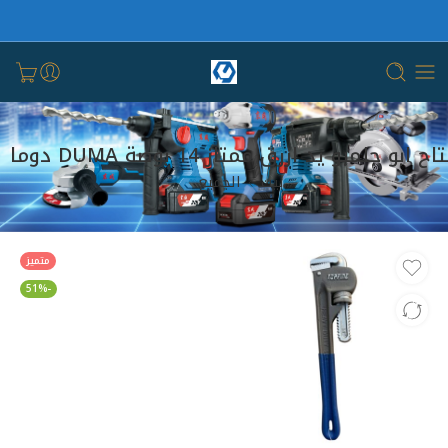
ح ابو جلمبو يد ازرق ممتاز 14 بوصة DUMA دوما
بيت
الجميع
متميز
-51%