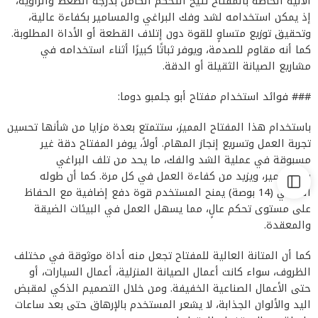
الآلية الخاصة بالمفتاح تتيح التحكم الكامل بدرجة الضغط والزَّاوية،
إذ يمكن استخدامه لشد وفك البراغي والمسامير بكفاءة عالية،
وتحقيق توزيع متساوٍ للقوة دون إتلاف القطعة أو الأداة المطلوبة.
كما أنه مقاوم للصدمة، ويوفر ثباتًا كبيرًا أثناء استخدامه في
مشاريع الصيانة الثقيلة أو الدقة.
### فوائد استخدام مفتاح أبو جلمبو دوما:
باستخدام هذا المفتاح المميز، ستتمتع بعدة مزايا من شأنها تحسين
تجربة العمل وتسريع إنجاز المهام. أولاً، يوفر المفتاح دقة غير
مسبوقة في عملية الشد والفك، ما يحد من تلف البراغي
والمسامير، ويزيد من كفاءة العمل في كل مرة. كما أن طوله
المثالي (14 بوصة) يمنح المستخدم قوة دفع إضافية مع الحفاظ
على مستوى تحكم عالٍ، مما يسهل العمل في البيئات الضيقة
والمعقدة.
كما أن المتانة العالية للمفتاح تجعل منه أداة موثوقة في مختلف
الظروف، سواء كانت أعمال الصيانة المنزلية، أعمال السيارات، أو
حتى الأعمال الصناعية الخفيفة. ومن خلال التصميم الذكي لمقبض
اليد والألوان الجذابة، لا يشعر المستخدم بالإرهاق حتى بعد ساعات