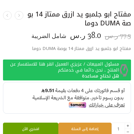
مفتاح ابو جلمبو يد ازرق ممتاز 14 بو
صة DUMA دوما
38.0
77.5
ر.س
شامل الضريبة
ر.س
مفتاح ابو جلمبو يد ازرق ممتاز 14 بوصة DUMA دوما
مسئول المبيعات / عزيزي العميل انقر هنا للاستفسار عن
المنتج .. نحن دائما في خدمتكم
هل تحتاج مساعدة
إضافة إلى السلة
اشتري الآن