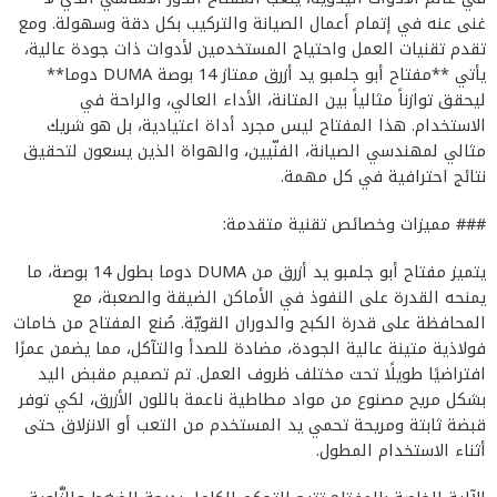
غنى عنه في إتمام أعمال الصيانة والتركيب بكل دقة وسهولة. ومع
تقدم تقنيات العمل واحتياج المستخدمين لأدوات ذات جودة عالية،
يأتي **مفتاح أبو جلمبو يد أزرق ممتاز 14 بوصة DUMA دوما**
ليحقق توازناً مثالياً بين المتانة، الأداء العالي، والراحة في
الاستخدام. هذا المفتاح ليس مجرد أداة اعتيادية، بل هو شريك
مثالي لمهندسي الصيانة، الفنّيين، والهواة الذين يسعون لتحقيق
نتائج احترافية في كل مهمة.
### مميزات وخصائص تقنية متقدمة:
يتميز مفتاح أبو جلمبو يد أزرق من DUMA دوما بطول 14 بوصة، ما
يمنحه القدرة على النفوذ في الأماكن الضيقة والصعبة، مع
المحافظة على قدرة الكبح والدوران القويّة. صُنع المفتاح من خامات
فولاذية متينة عالية الجودة، مضادة للصدأ والتآكل، مما يضمن عمرًا
افتراضيًا طويلًا تحت مختلف ظروف العمل. تم تصميم مقبض اليد
بشكل مريح مصنوع من مواد مطاطية ناعمة باللون الأزرق، لكي توفر
قبضة ثابتة ومريحة تحمي يد المستخدم من التعب أو الانزلاق حتى
أثناء الاستخدام المطول.