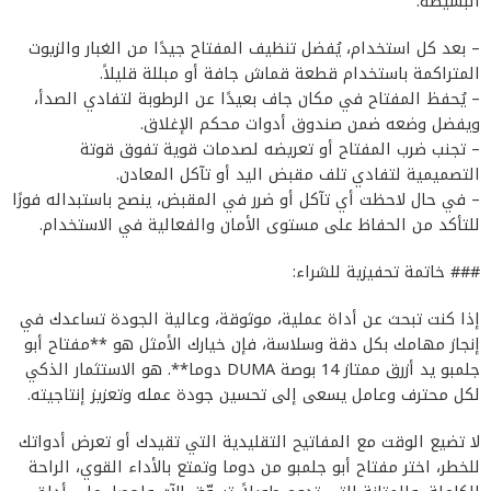
البسيطة:
– بعد كل استخدام، يُفضل تنظيف المفتاح جيدًا من الغبار والزيوت
المتراكمة باستخدام قطعة قماش جافة أو مبللة قليلاً.
– يُحفظ المفتاح في مكان جاف بعيدًا عن الرطوبة لتفادي الصدأ،
ويفضل وضعه ضمن صندوق أدوات محكم الإغلاق.
– تجنب ضرب المفتاح أو تعريضه لصدمات قوية تفوق قوتة
التصميمية لتفادي تلف مقبض اليد أو تآكل المعادن.
– في حال لاحظت أي تآكل أو ضرر في المقبض، ينصح باستبداله فورًا
للتأكد من الحفاظ على مستوى الأمان والفعالية في الاستخدام.
### خاتمة تحفيزية للشراء:
إذا كنت تبحث عن أداة عملية، موثوقة، وعالية الجودة تساعدك في
إنجاز مهامك بكل دقة وسلاسة، فإن خيارك الأمثل هو **مفتاح أبو
جلمبو يد أزرق ممتاز 14 بوصة DUMA دوما**. هو الاستثمار الذكي
لكل محترف وعامل يسعى إلى تحسين جودة عمله وتعزيز إنتاجيته.
لا تضيع الوقت مع المفاتيح التقليدية التي تقيدك أو تعرض أدواتك
للخطر، اختر مفتاح أبو جلمبو من دوما وتمتع بالأداء القوي، الراحة