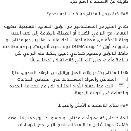
طويلة من الاستخدام المتواصل.
### كيف يحل المفتاح مشكلات المستخدم؟
يعاني الكثير من المستخدمين من انزلاق المفاتيح التقليدية، صعوبة
التعامل مع البراغي الكبيرة أو الصدئة، بالإضافة إلى تعب اليدين
وقلّة التحكّم في معظم أدوات الفك والشد. هنا يبرز دور مفتاح أبو
جلمبو يد أزرق 14 بوصة DUMA دوما، حيث أنه يتمتع بقبضة مطاطية
مانعة للانزلاق وتصميم هندسي دقيق يمكنه فك البراغي بكل
بساطة وأمان، حتى تلك التي كانت تشكل تحديًا سابقًا.
هذا المفتاح يختصر وقت العمل ويقلل من الجهد المبذول، نظرًا
لقدرة المقابض والمواد المستخدمة على امتصاص الصدمات
وحماية اليد، مما يجعله الأداة المثالية لكل من يبحث عن الجودة
والكفاءة في أدواته اليدوية.
### نصائح للاستخدام الأمثل والصيانة:
للحفاظ على كفاءة وأداء مفتاح أبو جلمبو يد أزرق ممتاز 14 بوصة
DUMA دوما لأطول فترة ممكنة، ننصح باتباع بعض الإرشادات