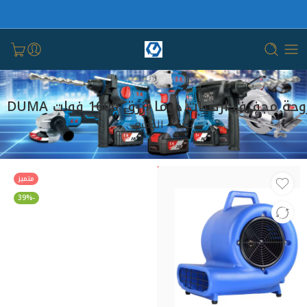
حة مجفيف ارضيات دوما ازرق 1000 فولت DUMA
بيت
الجميع
متميز
-39%