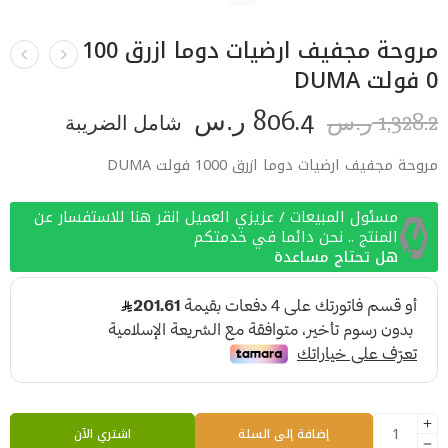
مروحة مجفيف ارضيات دوما ازرق 100
0 فولت DUMA
806.4
1,328.2
ر.س
شامل الضريبة
ر.س
مروحة مجفيف ارضيات دوما ازرق 1000 فولت DUMA
مسئول المبيعات / عزيزي العميل انقر هنا للاستفسار عن
المنتج .. نحن دائما في خدمتكم
هل تحتاج مساعدة
إضافة إلى السلة
اشتري الآن