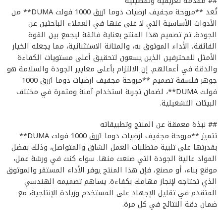
## مقدمة تعريفية وتفصيلية
تُعد **مروحة مجفيف ارضيات دوما ازرق 1000 فولت DUMA** من
الأدوات الأساسية التي لا غنى عنها في العملاء الباحثين عن
الجودة. تم تصميم هذا المنتج بعناية فائقة ليجمع بين القوة
الفائقة، الأداء الموثوق به، والمتانة الاستثنائية، مما يجعله الخيار
الأمثل للمحترفين الذين يسعون لتحقيق أعلى مستويات الكفاءة
والدقة في أعمالهم. إن الالتزام بأعلى معايير الجودة والسلامة هو
جوهر فلسفة تصميم **مروحة مجفيف ارضيات دوما ازرق 1000
فولت DUMA**، لضمان تجربة استخدام آمنة ومثمرة في مختلف
البيئات التشغيلية.
## نبذة معمقة عن المنتج وتطبيقاته
تتميز **مروحة مجفيف ارضيات دوما ازرق 1000 فولت DUMA**
بقدرتها على تلبية متطلبات العمل الشاق والمتواصل، وذلك بفضل
المواد عالية الجودة التي صنعت منها. سواء كنت في ورشة عمل،
موقع بناء، أو مصنع، فإن هذا المنتج يوفر الأداء المستقر والموثوق
الذي تحتاجه لإنجاز مهامك بكفاءة. يساهم تصميمه الهندسي
المتقدم في تقليل الإجهاد على المستخدم وزيادة الإنتاجية، مع
ضمان دقة النتائج في كل مرة.