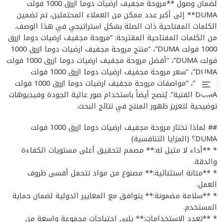
لضمان وصول **مروحة مجفيف ارضيات دوما ازرق 1000 فولت
DUMA** إلى أكبر عدد ممكن من العملاء المحتملين، تم تضمين
الكلمات المفتاحية ذات الصلة بشكل استراتيجي في هذا الوصف.
من الكلمات المفتاحية المقترحة: “مروحة مجفيف ارضيات دوما ازرق
1000 فولت DUMA”، “منتج مروحة مجفيف ارضيات دوما ازرق 1000
فولت DUMA”، “أفضل مروحة مجفيف ارضيات دوما ازرق 1000 فولت
DUMA”، “سعر مروحة مجفيف ارضيات دوما ازرق 1000 فولت
DUMA”، “مواصفات مروحة مجفيف ارضيات دوما ازرق 1000 فولت
DUMA الفنية”. يُنصح أيضاً باستخدام صور عالية الجودة وفيديوهات
توضيحية لتعزيز ظهور المنتج في نتائج البحث.
## لماذا تختار مروحة مجفيف ارضيات دوما ازرق 1000 فولت
DUMA؟ (المزايا التنافسية)
* **أداء لا مثيل له:** مصمم لتحقيق أعلى مستويات الكفاءة
والدقة.
* **متانة استثنائية:** مصنوع من مواد تتحمل أقسى ظروف
العمل.
* **سلامة مضمونة:** يتوافق مع المعايير الدولية لضمان حماية
المستخدم.
* **تعدد الاستخدامات:** يلبي احتياجات مجموعة واسعة من