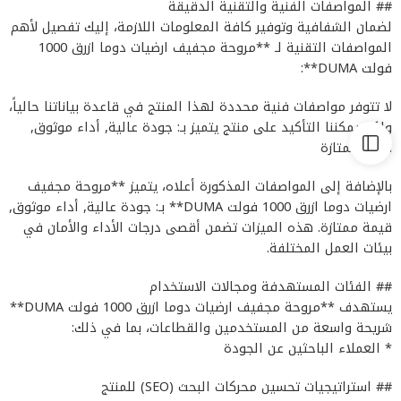
## المواصفات الفنية والتقنية الدقيقة
لضمان الشفافية وتوفير كافة المعلومات اللازمة، إليك تفصيل لأهم
المواصفات التقنية لـ **مروحة مجفيف ارضيات دوما ازرق 1000
فولت DUMA**:
لا تتوفر مواصفات فنية محددة لهذا المنتج في قاعدة بياناتنا حالياً،
ولكن يمكننا التأكيد على منتج يتميز بـ: جودة عالية, أداء موثوق,
قيمة ممتازة
بالإضافة إلى المواصفات المذكورة أعلاه، يتميز **مروحة مجفيف
ارضيات دوما ازرق 1000 فولت DUMA** بـ: جودة عالية, أداء موثوق,
قيمة ممتازة. هذه الميزات تضمن أقصى درجات الأداء والأمان في
بيئات العمل المختلفة.
## الفئات المستهدفة ومجالات الاستخدام
يستهدف **مروحة مجفيف ارضيات دوما ازرق 1000 فولت DUMA**
شريحة واسعة من المستخدمين والقطاعات، بما في ذلك:
* العملاء الباحثين عن الجودة
## استراتيجيات تحسين محركات البحث (SEO) للمنتج