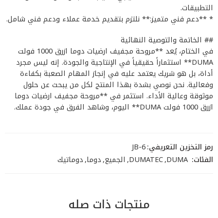
التطبيقات.
* **دعم فني متميز:** نلتزم بتقديم خدمة عملاء ودعم فني شامل.
## الخاتمة والتوصية النهائية
في الختام، يُعد **مروحة مجفيف ارضيات دوما ازرق 1000 فولت
DUMA** استثماراً حقيقياً في الإنتاجية والجودة. إنه ليس مجرد
أداة، بل هو شريك يعتمد عليه في إنجاز المهام الصعبة بكفاءة
وفعالية. نحن نوصي بشدة بهذا المنتج لكل من يبحث عن حلول
موثوقة وعالية الأداء. استثمر في **مروحة مجفيف ارضيات دوما
ازرق 1000 فولت DUMA** اليوم، وشاهد الفرق في جودة عملك.
رمز التخزين التعريفي:
JB-6
الفئات:
DUMA
,
DUMATEC
,
الجميع
,
دوما
,
دوماتيك
منتجات ذات صله