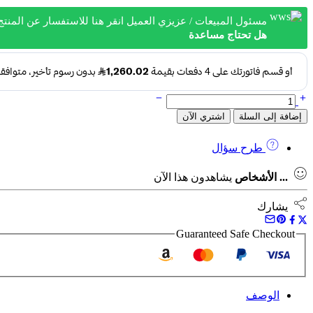
8,301.3 ر.س.
5,040.1 ر.س.
مسئول المبيعات / عزيزي العميل انقر هنا للاستفسار عن المنتج
هل تحتاج مساعدة
كمية
مجفف هواء اسكرو دوماتك OFD-
إضافة إلى السلة
اشتري الآن
3.5N
طرح سؤال
...
الأشخاص
يشاهدون هذا الآن
يشارك
Guaranteed Safe Checkout
الوصف