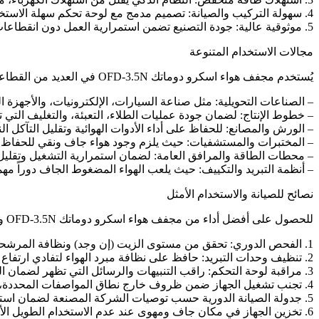
4. سهولة التركيب والصيانة: تصميم مدمج مع لوحة تحكم سهلة الاستخدام يسمح بالتشغيل السلس والصيانة الدورية دون تعقيدات.
5. موثوقية عالية: جودة التصنيع تضمن استمرارية العمل دون انقطاعات، حتى في ظروف التشغيل الشاقة.
مجالات الاستخدام المتنوعة
يُستخدم مجفف هواء اسكرو دوماتك OFD-3.5N في العديد من القطاعات الصناعية والتجارية، منها:
– الصناعات التحويلية: مثل صناعة السيارات، الإلكترونيات، والأجهزة الط
– خطوط الإنتاج: لضمان جودة عمليات الطلاء، التعبئة، والتغليف الت
– الورش والمصانع: للحفاظ على أداء الأدوات الهوائية وتقليل التآكل ال
– المختبرات والمستشفيات: حيث يلزم وجود هواء جاف ونقي للحفاظ ع
– محطات الطاقة والمرافق العامة: لضمان استمرارية التشغيل وتقليل
– أنظمة التبريد والتكييف: حيث يلعب الهواء المضغوط الجاف دوراً مهم
نصائح للصيانة والاستخدام الأمثل
للحصول على أفضل أداء من مجفف هواء اسكرو دوماتك OFD-3.5N وتمديد عمره التشغيلي، يُنصح باتباع الإرشادات التالية:
1. الفحص الدوري: تحقق من مستوى الزيت (إن وجد) ونظافة المرشحات بانتظام لتجنب تراكم الأوساخ التي قد تؤثر على الأداء.
2. تنظيف وحدات التبريد: حافظ على نظافة مبرد الهواء لتفادي ارتفاع درجات الحرارة الداخلية.
3. مراقبة لوحة التحكم: راقب التنبيهات والرسائل التي تظهر لضمان الكشف المبكر عن أي خلل.
4. تجنب تشغيل الجهاز ضمن ظروف خارج نطاق المواصفات المحددة، خصوصاً درجات الحرارة والضغط.
5. جدولة الصيانة الدورية حسب توصيات الشركة المصنعة لضمان استمرارية الأداء.
6. تخزين الجهاز في مكان جاف ومهوى عند عدم الاستخدام الطويل الأمد.