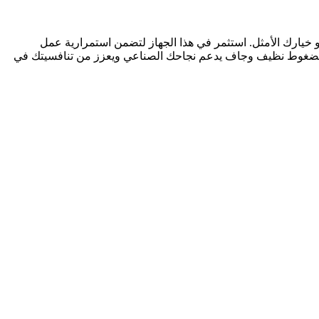
 تبحث عن مجفف هواء يجمع بين الجودة العالية، التقنية المتقدمة، والكفاءة الاقتصادية، فإن مجفف هواء اسكرو دوماتك OFD-3.5N هو خيارك الأمثل. استثمر في هذا الجهاز لتضمن استمرارية عمل
ة الإنتاج في مؤسستك. لا تدع الرطوبة تؤثر على معداتك وأعمالك، اختر دوماتك OFD-3.5N وانعم بهواء مضغوط نظيف وجاف يدعم نجاحك الصناعي ويعزز من تنافسيتك في