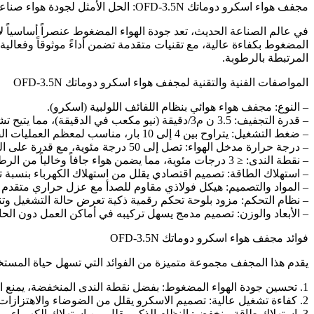
مجفف هواء اسكرو دوماتك OFD-3.5N: الحل الأمثل لجودة هواء صناعي نقية ومستقرة
المضغوط بكفاءة عالية، مع تقنيات متقدمة تضمن أداءً موثوقاً وفعال
المرتبطة بالرطوبة.
المواصفات الفنية والتقنية لمجفف هواء اسكرو دوماتك OFD-3.5N
– النوع: مجفف هواء هوائي بنظام اللفائف اللولبية (اسكرو).
– قدرة التجفيف: 3.5 ن م3/دقيقة (نيو مكعب في الدقيقة)، مما يتيح تشغيل متوازن مع أنظمة ضغط متوسطة.
– ضغط التشغيل: يتراوح بين 4 إلى 10 بار، مناسب لمعظم العمليات الصناعية.
– درجة حرارة مدخل الهواء: تصل إلى 50 درجة مئوية، مع قدرة على التعامل مع تغيرات الحرارة.
– نقطة الندى: ≤ 3 درجات مئوية، مما يضمن هواء جافاً وخالياً من الرطوبة الضارة.
– استهلاك الطاقة: تصميم اقتصادي يقلل من استهلاك الكهرباء بنسبة تصل إلى 15% مقارنة بالموديلات
– المواد والتصميم: هيكل فولاذي مقاوم للصدأ مع عزل حراري متقدم ي
– نظام التحكم: مزود بلوحة تحكم رقمية ذكية تعرض حالة التشغيل وتنب
– الأبعاد والوزن: تصميم مدمج يسهل تركيبه في أماكن العمل دون الح
فوائد مجفف هواء اسكرو دوماتك OFD-3.5N
يقدم هذا المجفف مجموعة متميزة من الفوائد التي تسهل حياة المس
1. تحسين جودة الهواء المضغوط: بفضل نقطة الندى المنخفضة، يمنع الجهاز تكون الرطوبة والصدأ داخل الأنابيب والمعدات، مما يطيل عمرها ويقلل من الأعطال.
2. كفاءة تشغيل عالية: تصميم الاسكرو يقلل من الضوضاء والاهتزازات، مما يجعل بيئة العمل أكثر هدوءاً وأماناً.
3. استهلاك طاقة منخفض: النظام الذكي يقلل من استهلاك الكهرباء، ما ينعكس إيجابياً على تكلفة التشغيل.