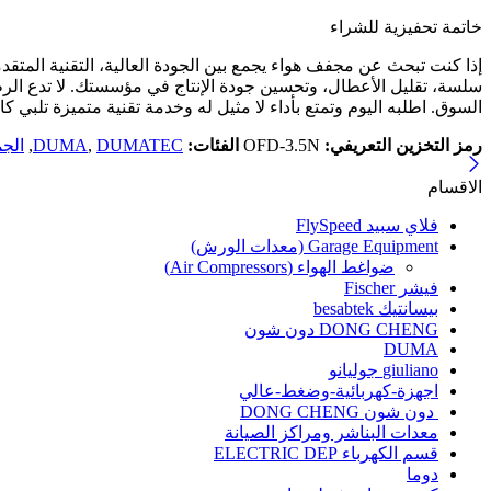
خاتمة تحفيزية للشراء
السوق. اطلبه اليوم وتمتع بأداء لا مثيل له وخدمة تقنية متميزة تلبي كا
رمز التخزين التعريفي:
OFD-3.5N
الفئات:
DUMATEC
,
DUMA
,
الجم
الاقسام
فلاي سبيد FlySpeed
Garage Equipment (معدات الورش)
ضواغط الهواء (Air Compressors)
فيشر Fischer
بيسانتيك besabtek
DONG CHENG دون شون
DUMA
giuliano جوليانو
اجهزة-كهربائية-وضغط-عالي
دون شون DONG CHENG
معدات البناشر ومراكز الصيانة
قسم الكهرباء ELECTRIC DEP
دوما