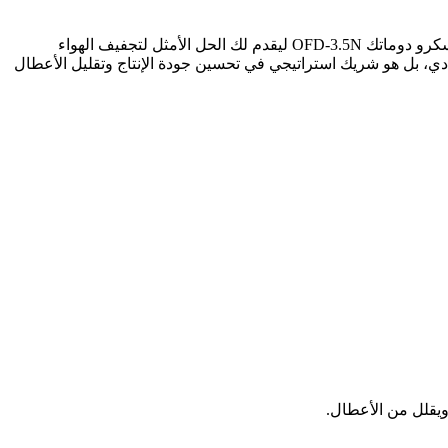
في عالم الصناعة الحديث، تعد جودة الهواء المضغوط عنصراً أساسياً لا غنى عنه لضمان كفاءة التشغيل وسلامة المعدات. يأتي مجفف هواء اسكرو دوماتك OFD-3.5N ليقدم لك الحل الأمثل لتجفيف الهواء
دي، بل هو شريك استراتيجي في تحسين جودة الإنتاج وتقليل الأعطال