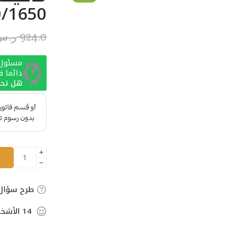
0/1650 وات –600B
924.0
ر.س
مسئول ا
دائما 
هل تحت
طرح سؤال
14
الأشخ