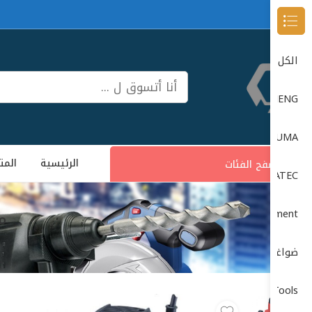
Browse Categories
الكل
DONG CHENG دون شون
DUMA
الرئيسية
المت
تصفح الفئات
DUMATEC
Garage Equipment (معدات الورش)
ما
ضواغط الهواء (Air Compressors)
Power Tools (الأدوات الكهربائية)