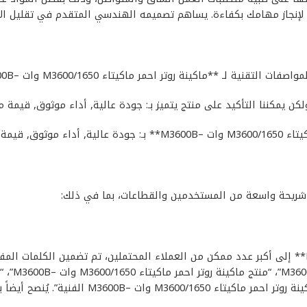
ه لإنجاز مهامك بكفاءة. يساهم تصميمه الهندسي المتقدم في تقليل الإ
لـ **ماكينة روتر احمر ماكيتاء M3600/1650 وات –M3600B**:
لكن يمكننا التأكيد على منتج يتميز بـ: جودة عالية, أداء موثوق, قيمة م
بالإضافة إلى المواصفات المذكورة أعلاه، يتميز **ماكينة روتر احمر ماكيت
لضمان وصول **ماكينة روتر احمر ماكيتاء M3600/1650 وات –M3600B** إلى أكبر عدد ممكن من العملاء ال
ماكينة روتر احمر ماكيتاء M3600/1650 وات –00B