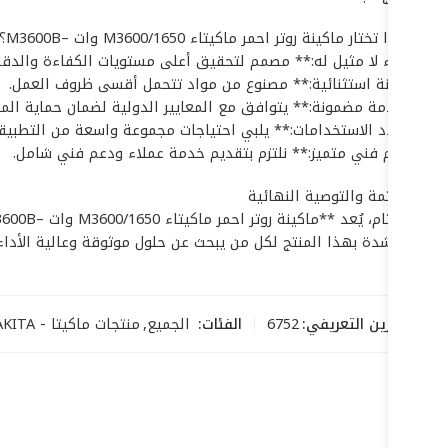
## لماذا تختار ماكينة روتر احمر ماكيتاء M3600/1650 وات –M3600B؟ (المزايا التنافسية)
* **أداء لا مثيل له:** مصمم لتحقيق أعلى مستويات الكفاءة والدقة
* **متانة استثنائية:** مصنوع من مواد تتحمل أقسى ظروف العمل.
* **سلامة مضمونة:** يتوافق مع المعايير الدولية لضمان حماية الم
* **تعدد الاستخدامات:** يلبي احتياجات مجموعة واسعة من التطبيقا
* **دعم فني متميز:** نلتزم بتقديم خدمة عملاء ودعم فني شامل.
## الخاتمة والتوصية النهائية
نوصي بشدة بهذا المنتج لكل من يبحث عن حلول موثوقة وعالية الأداء. استثمر في **ماكينة روتر احمر ماكيتا
رمز التخزين التعريفي:
6752
الفئات:
الجميع
,
منتجات ماكيتا - MAKITA