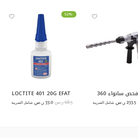
-52%
حص سانواء 360
LOCTITE 401 20G EFAT
33.0
233.5
68.5
ر.س
شامل الضريبة
ر.س
شامل الضريبة
ر.س