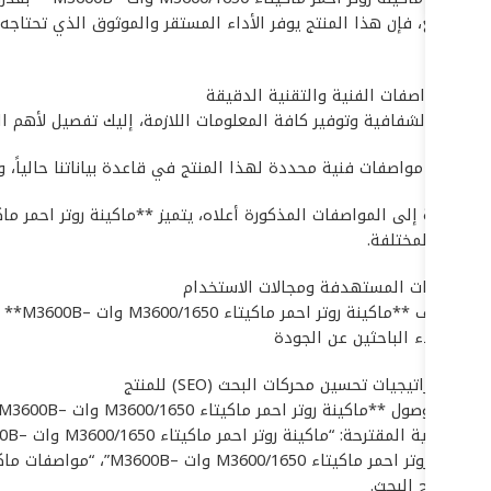
أو مصنع، فإن هذا المنتج يوفر الأداء المستقر والموثوق الذي تحتاج
مرة.
## المواصفات الفنية والتقنية الدقيقة
لضمان الشفافية وتوفير كافة المعلومات اللازمة، إليك تفصيل لأهم المواصفات التقنية 
لا تتوفر مواصفات فنية محددة لهذا المنتج في قاعدة بياناتنا حالياً، و
العمل المختلفة.
## الفئات المستهدفة ومجالات الاستخدام
يستهدف **ماكينة روتر احمر ماكيتاء M3600/1650 وات –M3600B** شريحة واسعة من المستخدمين والقطاعات، بما في ذلك:
* العملاء الباحثين عن الجودة
## استراتيجيات تحسين محركات البحث (SEO) للمنتج
في نتائج البحث.