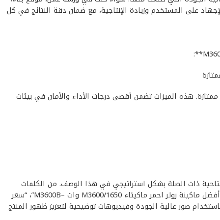
جهاد على المستخدم وزيادة الإنتاجية، مع ضمان دقة النتائج في كل
متازة
اء M3600/1650 وات –M3600B** بـ: جودة عالية, أداء موثوق, قيمة ممتازة. هذه الميزات تضمن أقصى درجات الأداء والأمان في بيئات
محتملين، تم تضمين الكلمات المفتاحية ذات الصلة بشكل استراتيجي في هذا الوصف. من الكلمات
المفتاحية المقترحة: “ماكينة روتر احمر ماكيتاء M3600/1650 وات –M3600B”، “منتج ماكينة روتر احمر ماكيتاء M3600/1650 وات –M3600B”، “أفضل ماكينة روتر احمر ماكيتاء M3600/1650 وات –M3600B”، “سعر
M36”، “مواصفات ماكينة روتر احمر ماكيتاء M3600/1650 وات –M3600B الفنية”. يُنصح أيضاً باستخدام صور عالية الجودة وفيديوهات توضيحية لتعزيز ظهور المنتج