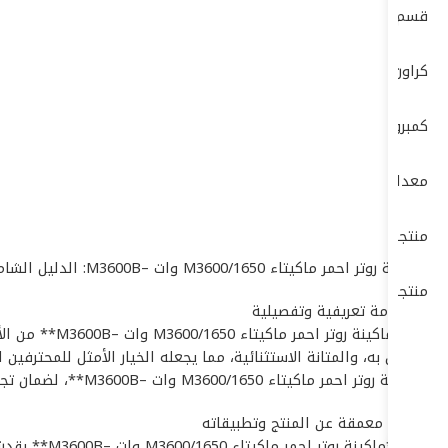
قسم الكهرباء ELECTRIC DEP
كراون- CROWN
كمبروسرات + طرمبات
معدات البناشر ومراكز الصيانة
منتجات بوش – BOSCH
# ماكينة روتر احمر ماكيتاء M3600/1650 وات –M3600B: الدليل الشامل والمواصفات التقنية الدقيقة
منتجات ماكيتا – MAKITA
## مقدمة تعريفية وتفصيلية
تُعد **ماكين
الموثوق به، والمتانة الاستثنائية، مما يجعله الخيار الأمثل للمحتر
**ماكينة روتر احمر ماكيتاء M3600/1650 وات –M3600B**، لضمان تجربة استخدام آمنة ومثمرة في مختلف البيئات التشغيلية.
## نبذة معمقة عن المنتج وتطبيقاته
تتميز **ما