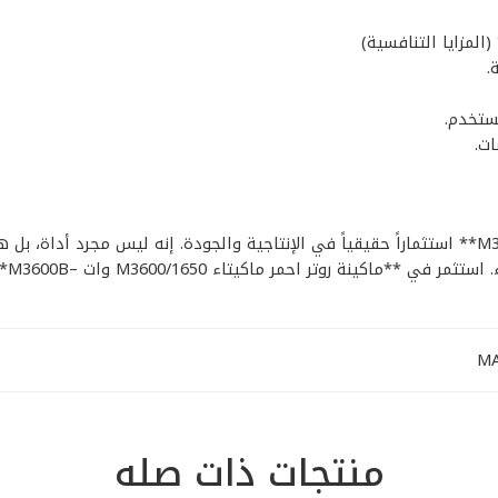
.
ستخدم.
ت.
في الختام، يُعد **ماكينة روتر احمر ماكيتاء M3600/1650 وات –M3600B** استثماراً حقيقياً في الإنتاجي
ء M3600/1650 وات –M3600B** اليوم، وشاهد الفرق في جودة عملك.
منتجات ذات صله