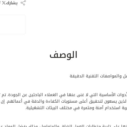
يشارك
الوصف
ة روتر احمر ماكيتاء M3600/1650 وات –M3600B** من الأدوات الأساسية التي لا غنى عنها في العملاء 
فين الذين يسعون لتحقيق أعلى مستويات الكفاءة والدقة في أعمالهم. إن
كينة روتر احمر ماكيتاء M3600/1650 وات –M3600B** بقدرتها على تلبية متطلبات العمل الشاق والم