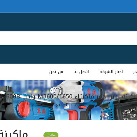
جر
اخبار الشركة
اتصل بنا
من نحن
كينة روتر احمر ماكيتاء M3600/1650 وات –M3600B
بيت
الجميع
-35%