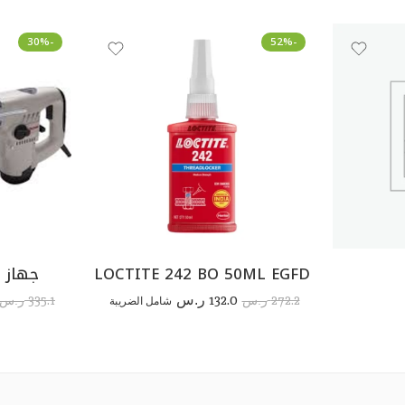
-30%
-52%
LOCTITE 242 BO 50ML EGFD
جهاز ف
132.0
335.1
272.2
ر.س
شامل الضريبة
ر.س
ر.س