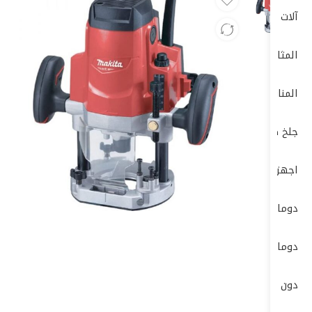
آلات الصنفرة (Sanders)
المثاقب الكهربائية (Drills)
المناشير الكهربائية (Saws)
جلخ صاروخ
اجهزة-كهربائية-وضغط-عالي
دوما
دوماتيك
دون شون DONG CHENG