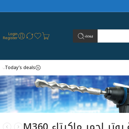
Login
يبحث
Register
Today’s deals
ماكينة روتر احمر ماكيتاء M360