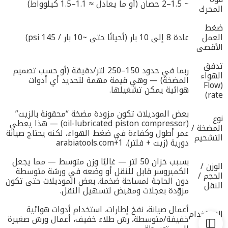
~ 1.5–2 حصان (أو ما يعادل ≈ 1.1–1.5 كيلوواط)
المحرك
ضغط
العمل
عادة 8 إلى 10 بار (أحيانًا حتى ~10 بار / 145 psi)
الأقصى
تدفق
ربما في حدود 150–250 لتر/دقيقة (أو حسب تصميم
الهواء
المضخة) — وهي قيمة مهمة لتحديد أي أدوات
(Flow
هوائية يمكن تشغيلها.
rate)
بعض الموديلات تكون مزودة مضخة “محقونة بالزيت”
نوع
(oil-lubricated piston compressor) — هذا يعطي
المضخة /
عمر أطول وكفاءة في ضغط الهواء، لكنه يحتاج صيانة
التشحيم
دورية (زيت + فلتر).
+1
arabiatools.com
بسبب خزان 50 لتر — غالبًا وزن متوسط — مما يجعل
الوزن /
الكمبروسر قابل للنقل أو وضعه في ورشة متوسطة
الحجم /
دون الحاجة لمساحة ضخمة. بعض الموديلات حتى تكون
النقل
مزوّدة بعجلات ومقبض لتسهيل النقل.
أعمال صيانة، نفخ إطارات، استخدام أدوات هوائية
الاستخدام
خفيفة/متوسطة، رش طلاء خفيف، أعمال ورش صغيرة
الأنسب