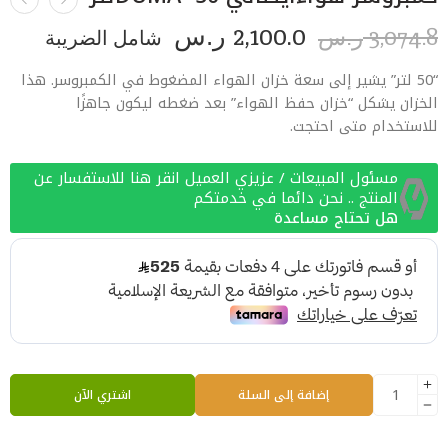
2,100.0
3,074.8
ر.س
شامل الضريبة
ر.س
“50 لتر” يشير إلى سعة خزان الهواء المضغوط في الكمبروسر. هذا
الخزان يشكل “خزان حفظ الهواء” بعد ضغطه ليكون جاهزًا
للاستخدام متى احتجت.
مسئول المبيعات / عزيزي العميل انقر هنا للاستفسار عن
المنتج .. نحن دائما في خدمتكم
هل تحتاج مساعدة
إضافة إلى السلة
اشتري الآن