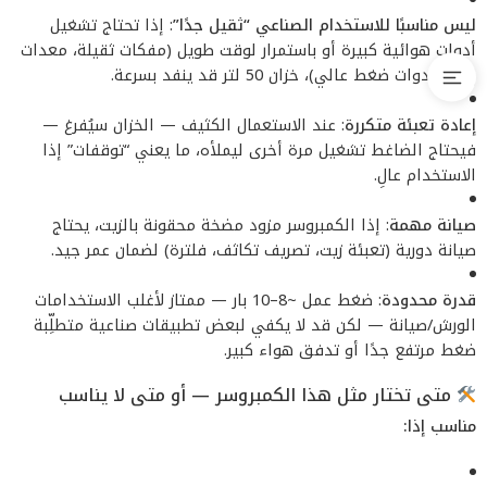
ليس مناسبًا للاستخدام الصناعي “ثقيل جدًا”
: إذا تحتاج تشغيل
أدوات هوائية كبيرة أو باستمرار لوقت طويل (مفكات ثقيلة، معدات
إنتاج، أدوات ضغط عالي)، خزان 50 لتر قد ينفد بسرعة.
إعادة تعبئة متكررة
: عند الاستعمال الكثيف — الخزان سيُفرغ —
فيحتاج الضاغط تشغيل مرة أخرى ليملأه، ما يعني “توقفات” إذا
الاستخدام عالِ.
صيانة مهمة
: إذا الكمبروسر مزود مضخة محقونة بالزيت، يحتاج
صيانة دورية (تعبئة زيت، تصريف تكاثف، فلترة) لضمان عمر جيد.
قدرة محدودة
: ضغط عمل ~8–10 بار — ممتاز لأغلب الاستخدامات
الورش/صيانة — لكن قد لا يكفي لبعض تطبيقات صناعية متطلِّبة
ضغط مرتفع جدًا أو تدفق هواء كبير.
متى تختار مثل هذا الكمبروسر — أو متى لا يناسب
مناسب إذا: