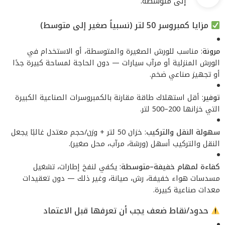
إلى متوسطة.
مزايا كمبروسر 50 لتر (نسبياً صغير إلى متوسط)
مرونة
: مناسب للورش الصغيرة والمتوسطة، أو الاستخدام في
الورش المنزلية أو مرآب سيارات — دون الحاجة لمساحة كبيرة جدًا
أو تجهيز صناعي ضخم.
توفير
: أقل استهلاك طاقة مقارنة بالكمبروسرات الصناعية الكبيرة
التي خزانها 200–500 لتر.
سهولة النقل والتركيب
: خزان 50 لتر + وزن/حجم معتدل غالبًا يجعل
النقل والتركيب أسهل (ورشة، مرآب، محل صغير).
كفاءة لمهام خفيفة–متوسطة
: يكفي لنفخ إطارات، تشغيل
مسدسات هواء خفيفة، رش، صيانة، وغير ذلك — دون تعقيدات
معدات صناعية كبيرة.
حدود/نقاط ضعف يجب أن تعرفها قبل الاعتماد