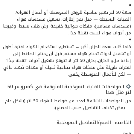
سعة 50 لتر تعتبر مناسبة للورش المتوسطة أو أعمال الهواة/
الصيانة البسيطة — مثل نفخ إطارات، تشغيل مسدسات هواء
(مسدسات مسامير)، مفكات هوائية خفيفة، رش طلاء بسيط، وغيرها
من أدوات هواء ليست ثقيلة جدًا.
كلما كانت سعة الخزان أكبر → تستطيع استخدام الهواء لفترة أطول
أو تشغيل أدوات تحتاج هواء مستمر قبل أن يحتاج الضاغط إلى
إعادة ملءِ الخزان. بخزان 50 لتر، لا تتوقع تشغيل أدوات “ثقيلة جدًا”
لفترات طويلة مثل مفكات هواء صناعية ثقيلة أو معدات ضغط عالي
— لكن للأعمال المتوسطة يكفي.
المواصفات الفنية النموذجية المتوقعة في كمبروسر 50
لتر مثل هذا
من المواصفات الشائعة لعدد من ضواغط الهواء 50 لتر (بشكل عام
— يمكن تختلف التفاصيل حسب المصنع):
الخاصية
القيم/التفاصيل النموذجية
قوة