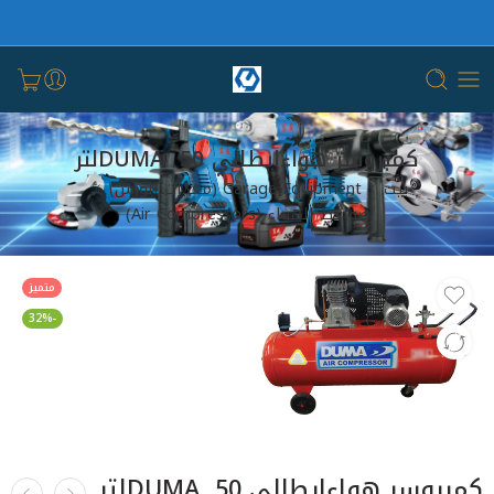
كمبروسر هواءايطالي DUMA 50لتر
بيت
Garage Equipment (معدات الورش)
ضواغط الهواء (Air Compressors)
متميز
-32%
كمبروسر هواءايطالي DUMA 50لتر