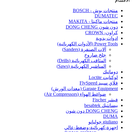
الاقسام
منتجات بوش - BOSCH
DUMATEC
منتجات ماكيتا - MAKITA
دون شون DONG CHENG
كراون- CROWN
ادوات يدوية
Power Tools (الأدوات الكهربائية)
آلات الصنفرة (Sanders)
جلخ صاروخ
المثاقب الكهربائية (Drills)
المناشير الكهربائية (Saws)
دوماتيك
لوكتايت Loctite
فلاي سبيد FlySpeed
Garage Equipment (معدات الورش)
ضواغط الهواء (Air Compressors)
فيشر Fischer
بيسانتيك besabtek
DONG CHENG دون شون
DUMA
giuliano جوليانو
اجهزة-كهربائية-وضغط-عالي