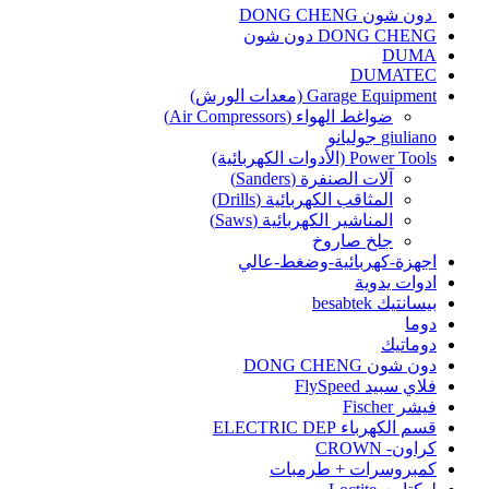
دون شون DONG CHENG
DONG CHENG دون شون
DUMA
DUMATEC
Garage Equipment (معدات الورش)
ضواغط الهواء (Air Compressors)
giuliano جوليانو
Power Tools (الأدوات الكهربائية)
آلات الصنفرة (Sanders)
المثاقب الكهربائية (Drills)
المناشير الكهربائية (Saws)
جلخ صاروخ
اجهزة-كهربائية-وضغط-عالي
ادوات يدوية
بيسانتيك besabtek
دوما
دوماتيك
دون شون DONG CHENG
فلاي سبيد FlySpeed
فيشر Fischer
قسم الكهرباء ELECTRIC DEP
كراون- CROWN
كمبروسرات + طرمبات