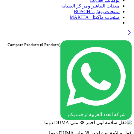
لوكتايت Loctite
معدات البناشر ومراكز الصيانة
منتجات بوش - BOSCH
منتجات ماكيتا - MAKITA
Compare Products
(0 Products)
شركة العدد العربية ترحب بكم
قفل سلامة لون احمر 38 ملي DUMA دوما