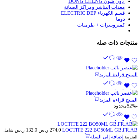
دون شون DONG CHENG
معدات البناشر ومراكز الصيانة
قسم الكهرباء ELECTRIC DEP
دوما
كمبروسرات + طرمبات
منتجات ذات صله
المنتج
قراءة المزيد
المنتج
قراءة المزيد
-52%
محدود
السعر
السعر
LOCTITE 222 BO50ML GB,FR,AB
274.0
ر.س
132.0
ر.س
شامل
الأصلي
الحالي
إضافة إلى السلة
الضريبة