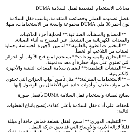
مجالات الاستخدام المتعددة لقفل السلامة DUMA
بفضل تصميمه العملي وخصائصه المتقدمة، يناسب قفل السلامة
لون أحمر 38 ملي DUMA مجموعة واسعة من الاستخدامات، منها:
– **المصانع والمنشآت الصناعية:** لحماية أجزء الماكينات
والمعدات الكهربائية من التشغيل غير المصرح به أثناء الصيانة.
– **المختبرات الطبية والعلمية:** لتأمين الأجهزة الحساسة وحماية
العينات من التلاعب أو الخطأ.
– **المخازن والمستودعات:** يستخدم لمنع فتح الأبواب أو الخزائن
التي تحتوي على مواد خطرة أو معدات ثمينة.
– **المنشآت التعليمية:** لضمان سلامة المعدات التقنية والأجهزة
الإلكترونية.
– **الاستخدامات المنزلية:** مثل تأمين أبواب الخزائن التي تحتوي
على مواد تنظيف أو أدوات حادة تقي الأطفال من الوصول إليها.
نصائح لصيانة واستخدام قفل السلامة DUMA بأفضل صورة
للحفاظ على أداء قفل السلامة بأعلى كفاءة، يُنصح باتباع الخطوات
التالية:
– **التنظيف الدوري:** امسح القفل بقطعة قماش جافة أو مبللة
قليلاً لإزالة الأتربة والأوساخ التي قد تعيق حركة القفل.