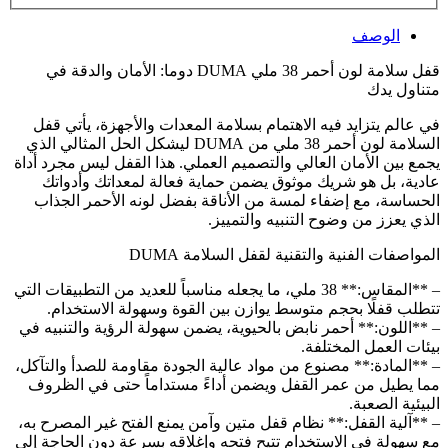
الوصف
قفل سلامة لون أحمر 38 ملي DUMA دوما: الأمان والدقة في
متناول يدك
في عالم يتزايد فيه الاهتمام بسلامة المعدات والأجهزة، يأتي قفل
السلامة لون أحمر 38 ملي من DUMA ليشكل الحل المثالي الذي
يجمع بين الأمان العالي والتصميم العملي. هذا القفل ليس مجرد أداة
عادية، بل هو شريك موثوق يضمن حماية فعالة لمعداتك وأدواتك
الحساسة، مع إضفاء لمسة من الأناقة بفضل لونه الأحمر الجذاب
الذي يعزز من وضوح التنبيه والتمييز.
المواصفات الفنية والتقنية لقفل السلامة DUMA
– **المقاس:** 38 ملي، ما يجعله مناسباً للعديد من التطبيقات التي
تتطلب قفلًا بحجم متوسط يوازن بين القوة وسهولة الاستخدام.
– **اللون:** أحمر نابض بالحيوية، يضمن سهولة الرؤية والتنبيه في
بيئات العمل المختلفة.
– **المادة:** مصنوع من مواد عالية الجودة مقاومة للصدأ والتآكل،
مما يطيل من عمر القفل ويضمن أداءً مستداماً حتى في الظروف
البيئية الصعبة.
– **آلية القفل:** نظام قفل متين وآمن يمنع الفتح غير المصرح به،
مع سهولة في الاستخدام تتيح فتحه وإغلاقه بسرعة دون الحاجة إلى