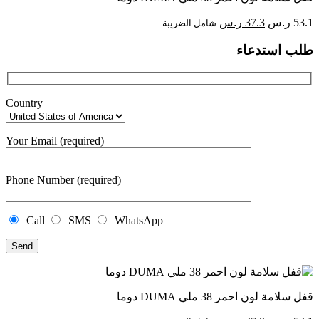
السعر
السعر
53.1
ر.س
37.3
ر.س
شامل الضريبة
الأصلي
الحالي
طلب استدعاء
هو:
هو:
53.1 ر.س.
37.3 ر.س.
Country
Your Email (required)
Phone Number (required)
Call
SMS
WhatsApp
قفل سلامة لون احمر 38 ملي DUMA دوما