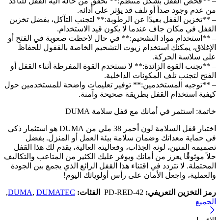
– **فحص القفل بشكل منتظم:** تحقق من حالة آلية القفل للتأكد
من عدم وجود صدأ أو تلف قد يؤثر على أدائه.
– **تخزين القفل بعيدًا عن الرطوبة:** لتجنب التآكل، يفضل تخزين
القفل في مكان جاف عندما لا يكون قيد الاستخدام.
– **استخدام مواد التشحيم:** في حال لاحظت صعوبة في الفتح أو
الإغلاق، يمكنك استخدام زيوت التشحيم الخاصة بالقفول للحفاظ
على سلاسة الحركة.
– **تجنب القوة الزائدة:** لا تستخدم القوة المفرطة أثناء القفل أو
الفتح لتجنب تلف المكونات الداخلية.
– **توجيه المستخدمين:** توفير تعليمات واضحة للمستخدمين حول
كيفية استخدام القفل بطريقة صحيحة وآمنة.
خاتمة: استثمر في أمانك مع قفل سلامة DUMA
اختيار قفل السلامة لون أحمر 38 ملي من DUMA هو استثمار ذكي
في حماية معداتك وضمان سلامة بيئة العمل أو المنزل. بفضل
تصميمه المتين، لونه الجذاب، وفعاليته العالية، يقدم لك هذا القفل
حلاً موثوقًا يعزز من أمانك ويوفر عليك الكثير من المتاعب والتكاليف
المحتملة. لا تتردد في اقتناء هذا القفل الرائع الذي يجمع بين الجودة
والعملية، واجعل الأمان على رأس أولوياتك اليوم!
رمز التخزين التعريفي:
PD-RED-42
الفئات:
DUMATEC
,
DUMA
,
الجميع