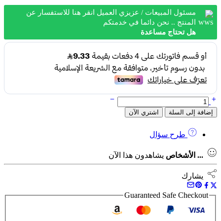
53.1 ر.س.
37.3 ر.س.
مسئول المبيعات / عزيزي العميل انقر هنا للاستفسار عن
المنتج .. نحن دائما في خدمتكم
هل تحتاج مساعدة
كمية
قفل سلامة لون احمر 38 ملي DUMA دوما
إضافة إلى السلة
اشتري الآن
طرح سؤال
...
الأشخاص
يشاهدون هذا الآن
يشارك
Guaranteed Safe Checkout