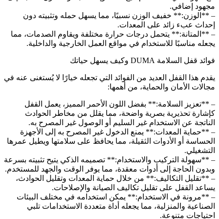
مجهود إضافي.
– **الوزن:** خفيف الوزن نسبيًا، مما يسهل حمله وتثبيته دون
إحداث عبء زائد على المعدات.
– **المتانة:** يتحمل درجات حرارة مختلفة ويقاوم الصدمات، مما
يجعله مناسبًا للاستخدام في مواقع العمل الخارجية والداخلية.
فوائد قفل السلامة DUMA وكيف يسهل حياتك
يقدم هذا القفل العديد من الفوائد التي تجعله خيارًا لا يُستغنى عنه في
مجالات الأمان والحماية، من أهمها:
– **تعزيز السلامة:** بفضل اللون الأحمر المميز، يعمل القفل
كإشارة تحذيرية بصرية واضحة، مما يقلل من مخاطر الحوادث
الناتجة عن الاستخدام غير السليم أو الوصول غير المصرح به.
– **حماية المعدات:** يمنع الدخول غير المصرح به إلى الأجهزة
الحساسة أو الأدوات الثقيلة، مما يحافظ على سلامتها ويطيل عمرها
التشغيلي.
– **سهولة التركيب والاستخدام:** تصميمه الذكي يتيح تثبيته بسرعة
وبدون الحاجة إلى أدوات معقدة، مما يوفر الوقت والجهد للمستخدم.
– **تقليل التكاليف:** من خلال حماية المعدات وتقليل الحوادث،
يساعد القفل على تقليل تكاليف الصيانة والإصلاحات.
– **مرونة في الاستخدام:** يمكن استخدامه في مختلف البيئات
الصناعية والمنزلية، مما يجعله أداة متعددة الاستخدامات تلبي
احتياجات متنوعة.