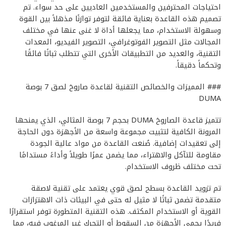
احتياجات المحترفين والمستخدمين العاديين على حد سواء. تم
تصميم هذه القاعدة بعناية فائقة لتوفر توازنًا مذهلاً بين القوة
وسهولة الاستخدام، مما يجعلها أداة لا غنى عنها في مختلف
المجالات مثل التصوير الفوتوغرافي، التصوير الفيديو، المعدات
التقنية، والعديد من التطبيقات الأخرى التي تتطلب ثباتًا فائقًا
وتحكماً دقيقاً.
### المميزات والخصائص التقنية لقاعدة صاروخ لصق 7 بوصة
DUMA
تتميز قاعدة الصاروخ DUMA بحجم 7 بوصة المثالي، الذي يمنحها
المرونة الكافية لتثبيت مجموعة واسعة من الأجهزة دون الحاجة
إلى تعقيدات إضافية. صُنعت القاعدة من مواد عالية الجودة
مقاومة للتآكل والاهتراء، مما يضمن عمرًا طويلاً وأداءً مستدامًا
تحت مختلف ظروف الاستخدام.
تم تزويد القاعدة بسطح لصق قوي يعتمد على تقنية لاصقة
متقدمة تضمن ثباتًا لا مثيل له حتى في البيئات ذات الاهتزازات
القوية أو الاستخدام المكثف. هذه التقنية المتطورة توفر استقرارًا
فريدًا يحمي الأجهزة من السقوط أو التحرك غير المرغوب فيه، مما