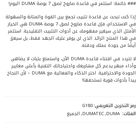
### خاتمة: استثمر في قاعدة صاروخ لصق 7 بوصة DUMA اليوم!
إذا كنت تبحث عن قاعدة تثبيت تجمع بين القوة والمتانة والسهولة
في الاستخدام، فإن قاعدة صاروخ لصق 7 بوصة DUMA هي الخيار
الأمثل الذي سيغير مفهومك عن أدوات التثبيت التقليدية. استثمر
في هذا المنتج الرائد الذي لن يوفر عليك الجهد فقط، بل سيعزز
أيضًا من جودة عملك ودقته.
لا تتردد في اقتناء قاعدة DUMA الآن، واستمتع بثبات لا يضاهى
وأداء مبهر يدعم كل مشاريعك واحتياجاتك التقنية بأعلى معايير
الجودة والاحترافية. اختر الذكاء والفعالية مع DUMA – لأن النجاح
يبدأ بأدوات قوية تستحقها!
رمز التخزين التعريفي:
G180
الفئات:
DUMA
,
DUMATEC
,
الجميع