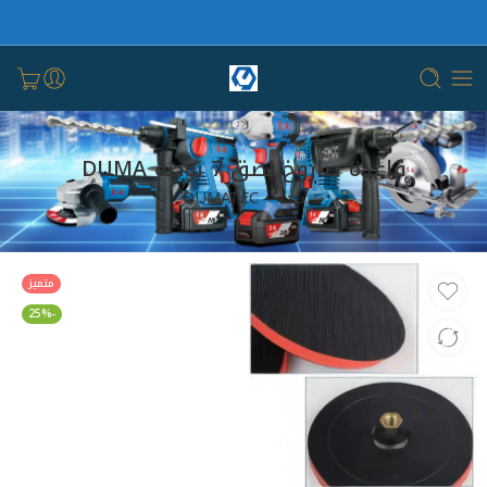
قاعدة صاروخ لصق 7 بوصة DUMA
بيت
DUMATEC
متميز
-25%