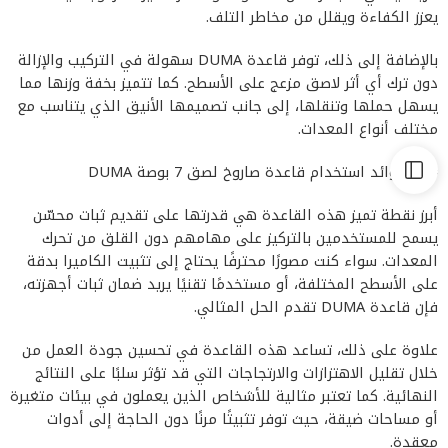
يعزز الكفاءة ويقلل من مخاطر التلف.
بالإضافة إلى ذلك، توفر قاعدة DUMA سهولة في التركيب والإزالة
دون ترك أي أثر لاصق مزعج على الأسطح. كما تتميز بخفة وزنها مما
يسهل حملها وتنقلها، إلى جانب تصميمها الأنيق الذي يتناسب مع
مختلف أنواع المعدات.
### فوائد استخدام قاعدة صاروخ لصق 7 بوصة DUMA
أبرز نقطة تميز هذه القاعدة هي قدرتها على تقديم ثبات محسّن
يسمح للمستخدمين بالتركيز على مهامهم دون القلق من تحرك
المعدات. سواء كنت مصورًا محترفًا يحتاج إلى تثبيت الكاميرا بدقة
على الأسطح المختلفة، أو مستخدمًا تقنيًا يريد ضمان ثبات أجهزته،
فإن قاعدة DUMA تقدم الحل المثالي.
علاوة على ذلك، تساعد هذه القاعدة في تحسين جودة العمل من
خلال تقليل الاهتزازات والارتجاجات التي قد تؤثر سلبًا على النتائج
النهائية. كما تعتبر مثالية للأشخاص الذين يعملون في بيئات متغيرة
أو مساحات ضيقة، حيث توفر تثبيتًا مرنًا دون الحاجة إلى أدوات
معقدة.