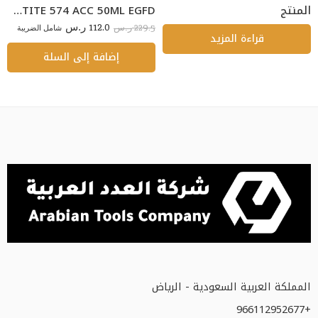
المنتج
LOCTITE 574 ACC 50ML EGFD
112.0
229.5
ر.س
شامل الضريبة
ر.س
قراءة المزيد
إضافة إلى السلة
المملكة العربية السعودية - الرياض
+966112952677