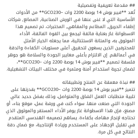
## مقدمة تعريفية وتفصيلية
تُعد **فيبر بوش 14 بوصة 2200 وات –GCO230** من الأدوات
الأساسية التي لا غنى عنها في الورش الصناعية, المصانع, شركات
إطفاء الحريق, المطاعم والمقاهي, المختبرات. تم تصميم هذا
الاسطوانة غاز بعناية فائقة ليجمع بين القوة الفائقة، الأداء
الموثوق به، والمتانة الاستثنائية، مما يجعله الخيار الأمثل
للمحترفين الذين يسعون لتحقيق أعلى مستويات الكفاءة والدقة
في أعمالهم. إن الالتزام بأعلى معايير الجودة والسلامة هو جوهر
فلسفة تصميم **فيبر بوش 14 بوصة 2200 وات –GCO230**،
لضمان تجربة استخدام آمنة ومثمرة في مختلف البيئات التشغيلية.
## نبذة معمقة عن المنتج وتطبيقاته
تتميز **فيبر بوش 14 بوصة 2200 وات –GCO230** بقدرتها على
تلبية متطلبات العمل الشاق والمتواصل، وذلك بفضل حديد عالي
الجودة التي صنعت منها. سواء كنت في ورشة عمل، موقع بناء، أو
مصنع، فإن هذا الاسطوانة غاز يوفر الأداء المستقر والموثوق الذي
تحتاجه لإنجاز مهامك بكفاءة. يساهم تصميمه الهندسي المتقدم
في تقليل الإجهاد على المستخدم وزيادة الإنتاجية، مع ضمان دقة
النتائج في كل مرة.