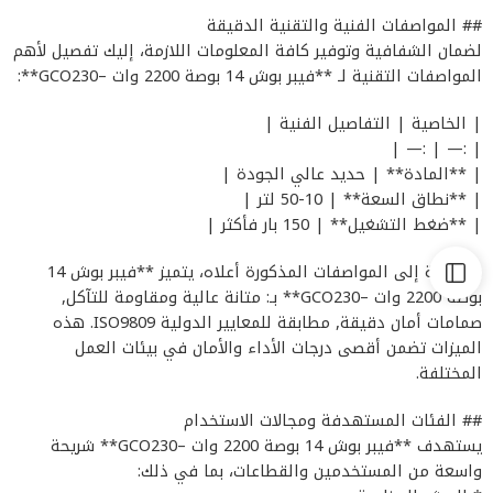
## المواصفات الفنية والتقنية الدقيقة
لضمان الشفافية وتوفير كافة المعلومات اللازمة، إليك تفصيل لأهم
المواصفات التقنية لـ **فيبر بوش 14 بوصة 2200 وات –GCO230**:
| الخاصية | التفاصيل الفنية |
| :— | :— |
| **المادة** | حديد عالي الجودة |
| **نطاق السعة** | 10-50 لتر |
| **ضغط التشغيل** | 150 بار فأكثر |
بالإضافة إلى المواصفات المذكورة أعلاه، يتميز **فيبر بوش 14
بوصة 2200 وات –GCO230** بـ: متانة عالية ومقاومة للتآكل,
صمامات أمان دقيقة, مطابقة للمعايير الدولية ISO9809. هذه
الميزات تضمن أقصى درجات الأداء والأمان في بيئات العمل
المختلفة.
## الفئات المستهدفة ومجالات الاستخدام
يستهدف **فيبر بوش 14 بوصة 2200 وات –GCO230** شريحة
واسعة من المستخدمين والقطاعات، بما في ذلك: