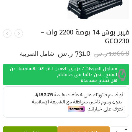
فيبر بوش 14 بوصة 2200 وات –
GCO230
731.0
1,066.8
ر.س
شامل الضريبة
ر.س
مسئول المبيعات / عزيزي العميل انقر هنا للاستفسار عن
المنتج .. نحن دائما في خدمتكم
هل تحتاج مساعدة