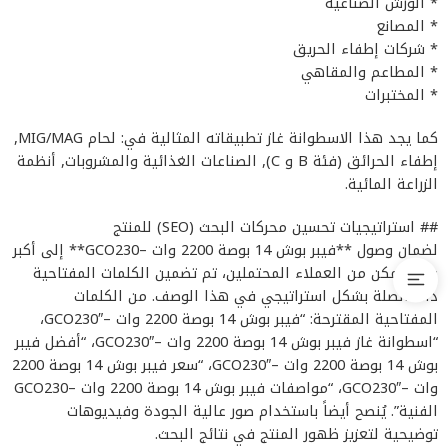
* الورش الصناعية
* المصانع
* شركات إطفاء الحريق
* المطاعم والمقاهي
* المختبرات
كما يجد هذا الاسطوانة غاز تطبيقاته المثالية في: لحام MIG/MAG,
إطفاء الحرائق (فئة B و C), الصناعات الغذائية والمشروبات, أنظمة
الزراعة المائية.
## استراتيجيات تحسين محركات البحث (SEO) للمنتج
لضمان وصول **فيبر بوش 14 بوصة 2200 وات –GCO230** إلى أكبر
عدد ممكن من العملاء المحتملين، تم تضمين الكلمات المفتاحية
ذات الصلة بشكل استراتيجي في هذا الوصف. من الكلمات
المفتاحية المقترحة: “فيبر بوش 14 بوصة 2200 وات –GCO230″،
“اسطوانة غاز فيبر بوش 14 بوصة 2200 وات –GCO230″، “أفضل فيبر
بوش 14 بوصة 2200 وات –GCO230″، “سعر فيبر بوش 14 بوصة 2200
وات –GCO230″، “مواصفات فيبر بوش 14 بوصة 2200 وات –GCO230
الفنية”. يُنصح أيضاً باستخدام صور عالية الجودة وفيديوهات
توضيحية لتعزيز ظهور المنتج في نتائج البحث.