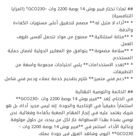
## لماذا تختار فيبر بوش 14 بوصة 2200 وات –GCO230؟ (المزايا
التنافسية)
* **أداء لا مثيل له:** مصمم لتحقيق أعلى مستويات الكفاءة
والدقة.
* **متانة استثنائية:** مصنوع من مواد تتحمل أقسى ظروف
العمل.
* **سلامة مضمونة:** يتوافق مع المعايير الدولية لضمان حماية
المستخدم.
* **تعدد الاستخدامات:** يلبي احتياجات مجموعة واسعة من
التطبيقات.
* **دعم فني متميز:** نلتزم بتقديم خدمة عملاء ودعم فني شامل.
## الخاتمة والتوصية النهائية
في الختام، يُعد **فيبر بوش 14 بوصة 2200 وات –GCO230**
استثماراً حقيقياً في الإنتاجية والجودة. إنه ليس مجرد أداة، بل هو
شريك يعتمد عليه في إنجاز المهام الصعبة بكفاءة وفعالية. نحن
نوصي بشدة بهذا الاسطوانة غاز لكل من يبحث عن حلول موثوقة
وعالية الأداء. استثمر في **فيبر بوش 14 بوصة 2200 وات –
GCO230** اليوم، وشاهد الفرق في جودة عملك.