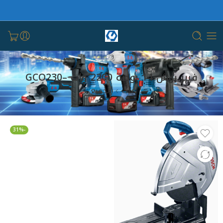
فيبر بوش 14 بوصة 2200 وات –GCO230
بيت
الجميع
-31%