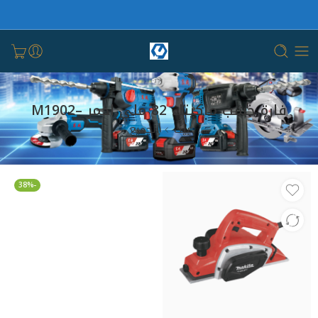
فارة خشب ماكيتاء 82 ملي احمر –M1902
بيت
الجميع
-38%