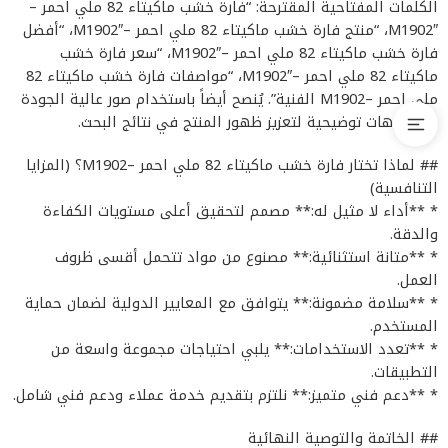
الكلمات المفتاحية المقترحة: “فارة خشب ماكيتاء 82 ملي احمر –
M1902″، “منتج فارة خشب ماكيتاء 82 ملي احمر –M1902″، “أفضل
فارة خشب ماكيتاء 82 ملي احمر –M1902″، “سعر فارة خشب
ماكيتاء 82 ملي احمر –M1902″، “مواصفات فارة خشب ماكيتاء 82
ملي احمر –M1902 الفنية”. يُنصح أيضاً باستخدام صور عالية الجودة
وفيديوهات توضيحية لتعزيز ظهور المنتج في نتائج البحث.
## لماذا تختار فارة خشب ماكيتاء 82 ملي احمر –M1902؟ (المزايا
التنافسية)
* **أداء لا مثيل له:** مصمم لتحقيق أعلى مستويات الكفاءة
والدقة.
* **متانة استثنائية:** مصنوع من مواد تتحمل أقسى ظروف
العمل.
* **سلامة مضمونة:** يتوافق مع المعايير الدولية لضمان حماية
المستخدم.
* **تعدد الاستخدامات:** يلبي احتياجات مجموعة واسعة من
التطبيقات.
* **دعم فني متميز:** نلتزم بتقديم خدمة عملاء ودعم فني شامل.
## الخاتمة والتوصية النهائية