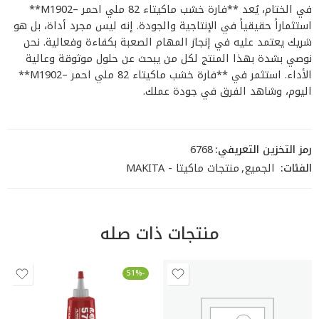
في الختام، يُعد **فارة خشب ماكيتاء 82 ملي احمر –M1902**
استثماراً حقيقياً في الإنتاجية والجودة. إنه ليس مجرد أداة، بل هو
شريك يعتمد عليه في إنجاز المهام الصعبة بكفاءة وفعالية. نحن
نوصي بشدة بهذا المنتج لكل من يبحث عن حلول موثوقة وعالية
الأداء. استثمر في **فارة خشب ماكيتاء 82 ملي احمر –M1902**
اليوم، وشاهد الفرق في جودة عملك.
رمز التخزين التعريفي:
6768
الفئات:
الجميع
,
منتجات ماكيتا - MAKITA
منتجات ذات صله
-51%