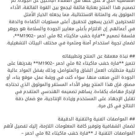
الأساسية التي لا غنى عنها في العملاء الباحثين عن الجودة. تم
تصميم هذا المنتج بعناية فائقة ليجمع بين القوة الفائقة، الأداء
الموثوق به، والمتانة الاستثنائية، مما يجعله الخيار الأمثل
للمحترفين الذين يسعون لتحقيق أعلى مستويات الكفاءة والدقة
في أعمالهم. إن الالتزام بأعلى معايير الجودة والسلامة هو جوهر
فلسفة تصميم **فارة خشب ماكيتاء 82 ملي احمر –M1902**،
لضمان تجربة استخدام آمنة ومثمرة في مختلف البيئات التشغيلية.
## نبذة معمقة عن المنتج وتطبيقاته
تتميز **فارة خشب ماكيتاء 82 ملي احمر –M1902** بقدرتها على
تلبية متطلبات العمل الشاق والمتواصل، وذلك بفضل المواد عالية
الجودة التي صنعت منها. سواء كنت في ورشة عمل، موقع بناء، أو
مصنع، فإن هذا المنتج يوفر الأداء المستقر والموثوق الذي تحتاجه
لإنجاز مهامك بكفاءة. يساهم تصميمه الهندسي المتقدم في
تقليل الإجهاد على المستخدم وزيادة الإنتاجية، مع ضمان دقة
النتائج في كل مرة.
## المواصفات الفنية والتقنية الدقيقة
لضمان الشفافية وتوفير كافة المعلومات اللازمة، إليك تفصيل لأهم
المواصفات التقنية لـ **فارة خشب ماكيتاء 82 ملي احمر –