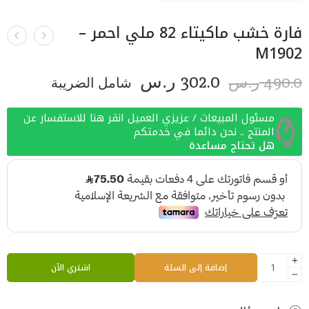
فارة خشب ماكيتاء 82 ملي احمر –
M1902
302.0
490.0
ر.س
شامل الضريبة
ر.س
مسئول المبيعات / عزيزي العميل انقر هنا للاستفسار عن
المنتج .. نحن دائما في خدمتكم
هل تحتاج مساعدة
إضافة إلى السلة
اشتري الآن