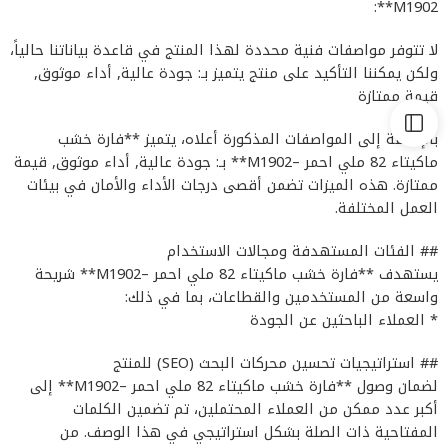
M1902**:
لا تتوفر مواصفات فنية محددة لهذا المنتج في قاعدة بياناتنا حالياً،
ولكن يمكننا التأكيد على منتج يتميز بـ: جودة عالية, أداء موثوق,
قيمة ممتازة
بالإضافة إلى المواصفات المذكورة أعلاه، يتميز **فارة خشب
ماكيتاء 82 ملي احمر –M1902** بـ: جودة عالية, أداء موثوق, قيمة
ممتازة. هذه الميزات تضمن أقصى درجات الأداء والأمان في بيئات
العمل المختلفة.
## الفئات المستهدفة ومجالات الاستخدام
يستهدف **فارة خشب ماكيتاء 82 ملي احمر –M1902** شريحة
واسعة من المستخدمين والقطاعات، بما في ذلك:
* العملاء الباحثين عن الجودة
## استراتيجيات تحسين محركات البحث (SEO) للمنتج
لضمان وصول **فارة خشب ماكيتاء 82 ملي احمر –M1902** إلى
أكبر عدد ممكن من العملاء المحتملين، تم تضمين الكلمات
المفتاحية ذات الصلة بشكل استراتيجي في هذا الوصف. من