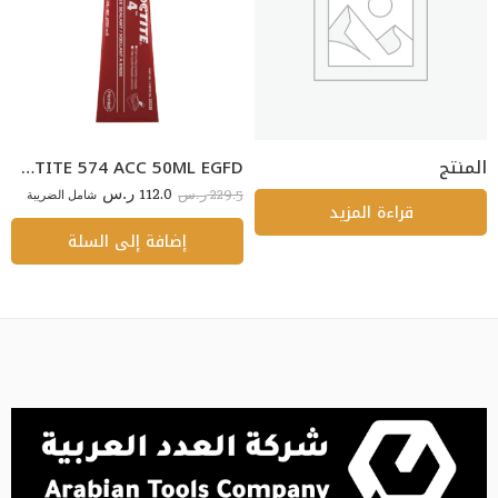
المنتج
LOCTITE 574 ACC 50ML EGFD
112.0
229.5
ر.س
شامل الضريبة
ر.س
قراءة المزيد
إضافة إلى السلة