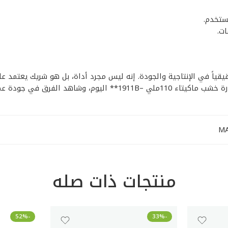
ستخدم.
ت.
فارة خشب ماكيتاء 110ملي –1911B** استثماراً حقيقياً في الإنتاجية والجودة. إنه ليس مجرد أد
وشاهد الفرق في جودة عملك.
منتجات ذات صله
-52%
-33%