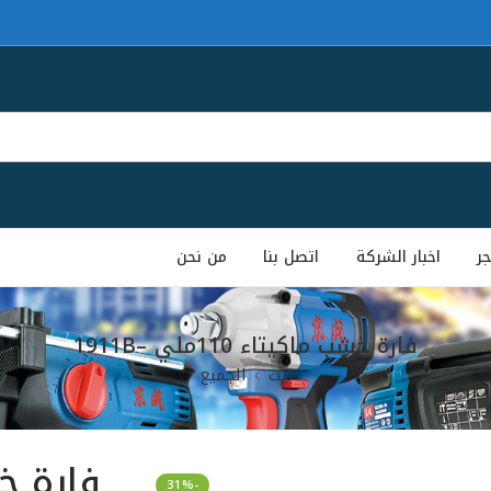
جر
اخبار الشركة
اتصل بنا
من نحن
فارة خشب ماكيتاء 110ملي –1911B
بيت
الجميع
-31%