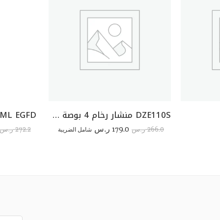
DZE110S منشار رخام 4 بوصة 1400 واط Marble Cutter 1400W/110mm (4″) دون شون
0ML EGFD
179.0
272.2
266.0
ر.س
شامل الضريبة
ر.س
ر.س