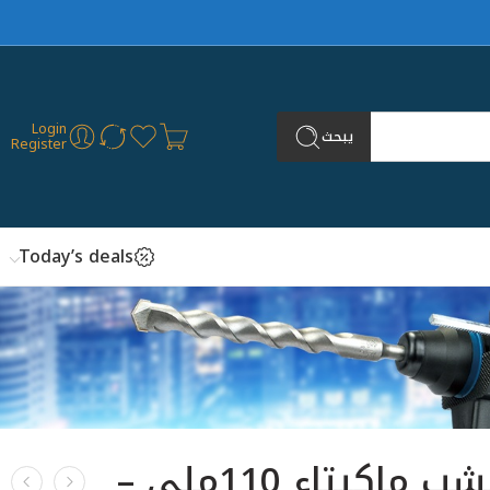
Login
يبحث
Register
Today’s deals
فارة خشب ماكيتاء 110ملي –