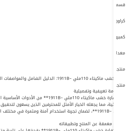
قسم الكهرباء ELECTRIC DEP
كراون- CROWN
كمبروسرات + طرمبات
معدات البناشر ومراكز الصيانة
منتجات بوش – BOSCH
# فارة خشب ماكيتاء 110ملي –1911B: الدليل الشامل والمواصفات التقنية الدقيقة
منتجات ماكيتا – MAKITA
## مقدمة تعريفية وتفصيلية
تُعد **فارة خشب ماكيتاء 110ملي 
الاستثنائية، مما يجعله الخيار الأمثل للمحترفين الذين يسعون لتحق
110ملي –1911B**، لضمان تجربة استخدام آمنة ومثمرة في مختلف البيئات التشغيلية.
## نبذة معمقة عن المنتج وتطبيقاته
تتميز **فارة خشب ماكيتاء 110