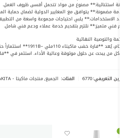
* **متانة استثنائية:** مصنوع من مواد تتحمل أقسى ظروف العمل.
* **سلامة مضمونة:** يتوافق مع المعايير الدولية لضمان حماية الم
* **تعدد الاستخدامات:** يلبي احتياجات مجموعة واسعة من التطبيقا
* **دعم فني متميز:** نلتزم بتقديم خدمة عملاء ودعم فني شامل.
## الخاتمة والتوصية النهائية
في الختام، يُعد **
المنتج لكل من يبحث عن حلول موثوقة وعالية الأداء. استثمر في **فارة خشب ماكيتاء 110ملي –1911B** اليوم، 
رمز التخزين التعريفي:
6770
الفئات:
الجميع
,
منتجات ماكيتا - MAKITA
-52%