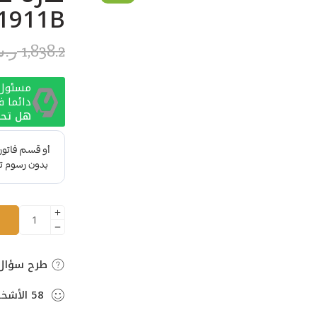
1911B
1,838.2
ر.
مسئول ا
دائما 
هل تحت
طرح سؤال
58
الأشخ