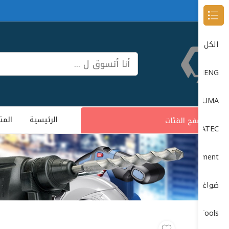
Browse Categories
الكل
DONG CHENG دون شون
DUMA
الرئيسية
المت
تصفح الفئات
DUMATEC
Garage Equipment (معدات الورش)
ضواغط الهواء (Air Compressors)
Power Tools (الأدوات الكهربائية)