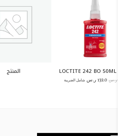
LOCTITE 242 BO 50ML EGFD
المنتج
132.0
272.2
ر.س
شامل الضريبة
ر.س