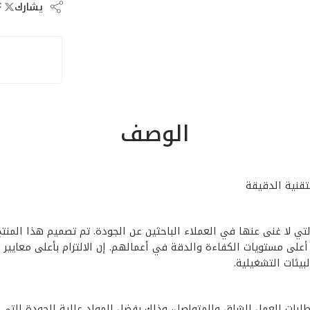
يشارك
الوصف
–1911B** من الأدوات الأساسية التي لا غنى عنها في العملاء الباحثين عن الجودة. تم تصم
يق أعلى مستويات الكفاءة والدقة في أعمالهم. إن الالتزام بأعلى معا
ملي –1911B** بقدرتها على تلبية متطلبات العمل الشاق والمتواصل، وذلك بفضل المواد ع