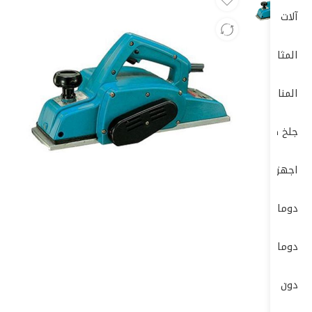
آلات الصنفرة (Sanders)
المثاقب الكهربائية (Drills)
المناشير الكهربائية (Saws)
جلخ صاروخ
اجهزة-كهربائية-وضغط-عالي
دوما
دوماتيك
دون شون DONG CHENG