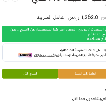
1,262.0
ر.س
شامل الضريبة
س
لمبيعات / عزيزي العميل انقر هنا للاستفسار عن المنتج .. نحن
في خدمتكم
اج مساعدة
إضافة إلى السلة
اشتري الآن
اص
يشاهدون هذا الآن