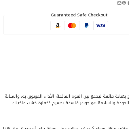
Guaranteed Safe Checkout
يم هذا المنتج بعناية فائقة ليجمع بين القوة الفائقة، الأداء الموثوق به، والمتانة
يير الجودة والسلامة هو جوهر فلسفة تصميم **فارة خشب ماكيتاء
الية الجودة التي صنعت منها. سواء كنت في ورشة عمل، موقع بناء، أو مصنع، فإن هذا