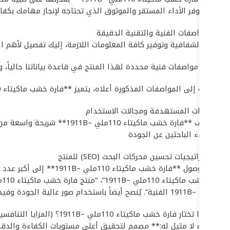
المنتج يوفر الأداء المستقر والموثوق الذي تحتاجه لإنجاز مهامك بك
## المواصفات الفنية والتقنية الدقيقة
لضمان الشفافية وتوفير كافة المعلومات اللازمة، إليك تفصيل لأهم المواصفات ال
لا تتوفر مواصفات فنية محددة لهذا المنتج في قاعدة بياناتنا حالياً، و
بالإضافة إلى المواصفات المذكورة أعلاه، يتميز **فارة خشب ماكيتاء 110ملي –1911B** بـ: جودة عالية, أداء موثوق, قيمة ممتازة. هذه الميزات تضمن أقصى درجات الأداء والأمان في بيئات العمل المختلفة.
## الفئات المستهدفة ومجالات الاستخدام
يستهدف **فارة خشب ماكيتاء 110ملي –1911B** شريحة واسعة من المستخدمين والقطاعات، بما في ذلك:
* العملاء الباحثين عن الجودة
## استراتيجيات تحسين محركات البحث (SEO) للمنتج
لضمان وصول **فارة خش
110ملي –1911B الفنية”. يُنصح أيضاً باستخدام صور عالية الجودة وفيديوهات توضيحية لتعزيز ظهور المنتج في نتائج البحث.
## لماذا تختار فارة خشب ماكيتاء 110ملي –1911B؟ (المزايا التنافسية)
* **أداء لا مثيل له:** مصمم لتحقيق أعلى مستويات الكفاءة والدقة