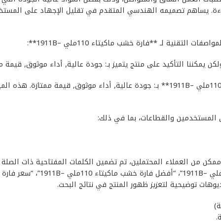
فاءة. يساهم تصميمه الهندسي المتقدم في تقليل الإجهاد على المستخدم
تقنية لـ **فارة خشب ماكيتاء 110ملي –1911B**:
لكن يمكننا التأكيد على منتج يتميز بـ: جودة عالية, أداء موثوق, قيمة م
ب ماكيتاء 110ملي –1911B** إلى أكبر عدد ممكن من العملاء المحتملين، تم تضمين الكلمات 
.