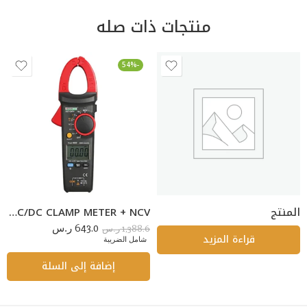
منتجات ذات صله
-54%
المنتج
BESANTEK BST-CM74 400A TRUE RMS AC/DC CLAMP METER + NCV
643.0
1,388.6
ر.س
ر.س
قراءة المزيد
شامل الضريبة
إضافة إلى السلة