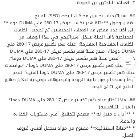
* العملاء الباحثين عن الجودة
## استراتيجيات تحسين محركات البحث (SEO) للمنتج
لضمان وصول **عتلة همر تكسير عريض 17-280 ملي DUMA دوما**
إلى أكبر عدد ممكن من العملاء المحتملين، تم تضمين الكلمات
المفتاحية ذات الصلة بشكل استراتيجي في هذا الوصف. من
الكلمات المفتاحية المقترحة: “عتلة همر تكسير عريض 17-280 ملي
DUMA دوما”، “منتج عتلة همر تكسير عريض 17-280 ملي DUMA
دوما”، “أفضل عتلة همر تكسير عريض 17-280 ملي DUMA دوما”،
“سعر عتلة همر تكسير عريض 17-280 ملي DUMA دوما”، “مواصفات
عتلة همر تكسير عريض 17-280 ملي DUMA دوما الفنية”. يُنصح
أيضاً باستخدام صور عالية الجودة وفيديوهات توضيحية لتعزيز ظهور
المنتج في نتائج البحث.
## لماذا تختار عتلة همر تكسير عريض 17-280 ملي DUMA دوما؟
(المزايا التنافسية)
* **أداء لا مثيل له:** مصمم لتحقيق أعلى مستويات الكفاءة
والدقة.
* **متانة استثنائية:** مصنوع من مواد تتحمل أقسى ظروف
العمل.