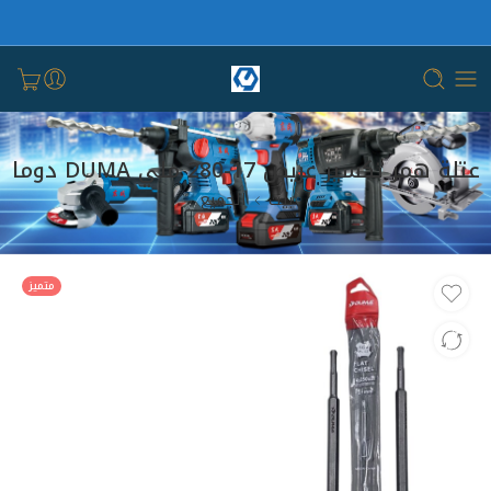
عتلة همر تكسير عريض 17-280 ملي DUMA دوما
بيت
الجميع
متميز