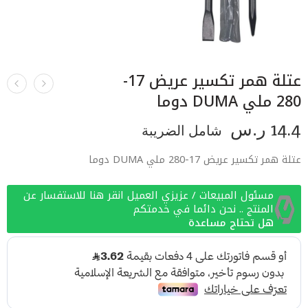
عتلة همر تكسير عريض 17-
280 ملي DUMA دوما
14.4
ر.س
شامل الضريبة
عتلة همر تكسير عريض 17-280 ملي DUMA دوما
مسئول المبيعات / عزيزي العميل انقر هنا للاستفسار عن
المنتج .. نحن دائما في خدمتكم
هل تحتاج مساعدة