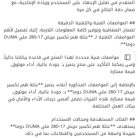
المتقدم في تقليل الإجهاد على المستخدم وزيادة الإنتاجية، مع
ضمان دقة النتائج في كل مرة.
## المواصفات الفنية والتقنية الدقيقة
لضمان الشفافية وتوفير كافة المعلومات اللازمة، إليك تفصيل لأهم
المواصفات التقنية لـ **عتلة همر تكسير عريض 17-280 ملي DUMA
دوما**:
لا تتوفر مواصفات فنية محددة لهذا المنتج في قاعدة بياناتنا حالياً،
ولكن يمكننا التأكيد على منتج يتميز بـ: جودة عالية, أداء موثوق,
قيمة ممتازة
بالإضافة إلى المواصفات المذكورة أعلاه، يتميز **عتلة همر تكسير
عريض 17-280 ملي DUMA دوما** بـ: جودة عالية, أداء موثوق,
قيمة ممتازة. هذه الميزات تضمن أقصى درجات الأداء والأمان في
بيئات العمل المختلفة.
## الفئات المستهدفة ومجالات الاستخدام
يستهدف **عتلة همر تكسير عريض 17-280 ملي DUMA دوما**
شريحة واسعة من المستخدمين والقطاعات، بما في ذلك: