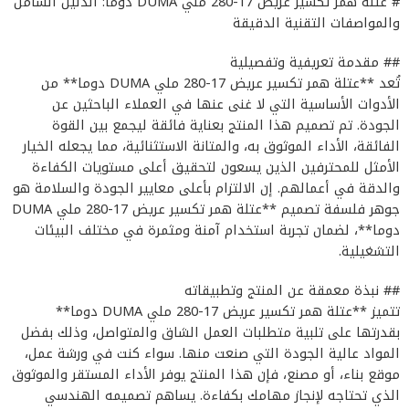
# عتلة همر تكسير عريض 17-280 ملي DUMA دوما: الدليل الشامل
والمواصفات التقنية الدقيقة
## مقدمة تعريفية وتفصيلية
تُعد **عتلة همر تكسير عريض 17-280 ملي DUMA دوما** من
الأدوات الأساسية التي لا غنى عنها في العملاء الباحثين عن
الجودة. تم تصميم هذا المنتج بعناية فائقة ليجمع بين القوة
الفائقة، الأداء الموثوق به، والمتانة الاستثنائية، مما يجعله الخيار
الأمثل للمحترفين الذين يسعون لتحقيق أعلى مستويات الكفاءة
والدقة في أعمالهم. إن الالتزام بأعلى معايير الجودة والسلامة هو
جوهر فلسفة تصميم **عتلة همر تكسير عريض 17-280 ملي DUMA
دوما**، لضمان تجربة استخدام آمنة ومثمرة في مختلف البيئات
التشغيلية.
## نبذة معمقة عن المنتج وتطبيقاته
تتميز **عتلة همر تكسير عريض 17-280 ملي DUMA دوما**
بقدرتها على تلبية متطلبات العمل الشاق والمتواصل، وذلك بفضل
المواد عالية الجودة التي صنعت منها. سواء كنت في ورشة عمل،
موقع بناء، أو مصنع، فإن هذا المنتج يوفر الأداء المستقر والموثوق
الذي تحتاجه لإنجاز مهامك بكفاءة. يساهم تصميمه الهندسي