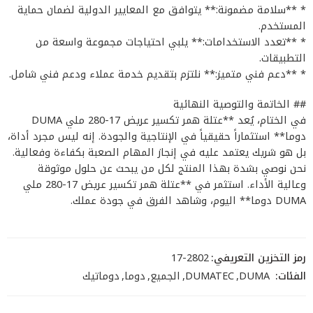
* **سلامة مضمونة:** يتوافق مع المعايير الدولية لضمان حماية
المستخدم.
* **تعدد الاستخدامات:** يلبي احتياجات مجموعة واسعة من
التطبيقات.
* **دعم فني متميز:** نلتزم بتقديم خدمة عملاء ودعم فني شامل.
## الخاتمة والتوصية النهائية
في الختام، يُعد **عتلة همر تكسير عريض 17-280 ملي DUMA
دوما** استثماراً حقيقياً في الإنتاجية والجودة. إنه ليس مجرد أداة،
بل هو شريك يعتمد عليه في إنجاز المهام الصعبة بكفاءة وفعالية.
نحن نوصي بشدة بهذا المنتج لكل من يبحث عن حلول موثوقة
وعالية الأداء. استثمر في **عتلة همر تكسير عريض 17-280 ملي
DUMA دوما** اليوم، وشاهد الفرق في جودة عملك.
رمز التخزين التعريفي:
17-2802
الفئات:
DUMA
,
DUMATEC
,
الجميع
,
دوما
,
دوماتيك