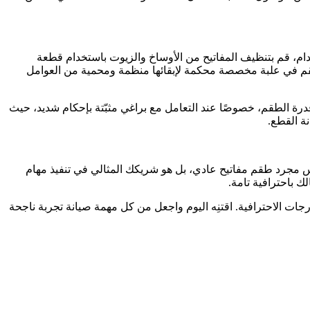
ائح البسيطة. بعد كل استخدام، قم بتنظيف المفاتيح من الأوساخ والزيوت باستخدام قطعة
قم في علبة مخصصة محكمة لإبقائها منظمة ومحمية من العوامل
قدرة الطقم، خصوصًا عند التعامل مع براغي مثبّتة بإحكام شديد، حيث
ة القطع.
 ليس مجرد طقم مفاتيح عادي، بل هو شريكك المثالي في تنفيذ مهام
ك باحترافية تامة.
ات الاحترافية. اقتنِه اليوم واجعل من كل مهمة صيانة تجربة ناجحة