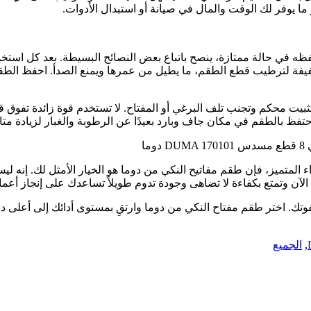
ما يوفر لك الوقت والمال في صيانة أو استبدال الأدوات.
الاستفادة القصوى من طقم مفاتيح النكي DUMA 170101 وحفظه في حالة ممتازة، ينصح باتباع بعض النص
يفة لترطيب قطع الطقم، ما يطيل من عمرها ويمنع الصدأ. احفظ الط
تثبيت محكم وتجنب تلف البرغي أو المفتاح. لا تستخدم قوة زائدة تفوق 
ظ بالطقم في مكان جاف وبارد بعيدًا عن الرطوبة والغبار لزيادة متان
ا
داء المتميز، فإن طقم مفاتيح النكي من دوما هو الخيار الأمثل لك. إنه
لآن وتمتع بكفاءة لا تضاهى وجودة تدوم طويلاً تساعدك على إنجاز أعمال
ك. اختر طقم مفتاح النكي من دوما وارتقِ بمستوى أدائك إلى أعلى درج
,
الجميع