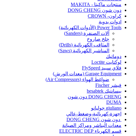
منتجات ماكيتا - MAKITA
دون شون DONG CHENG
كراون- CROWN
ادوات يدوية
Power Tools (الأدوات الكهربائية)
آلات الصنفرة (Sanders)
جلخ صاروخ
المثاقب الكهربائية (Drills)
المناشير الكهربائية (Saws)
دوماتيك
لوكتايت Loctite
فلاي سبيد FlySpeed
Garage Equipment (معدات الورش)
ضواغط الهواء (Air Compressors)
فيشر Fischer
بيسانتيك besabtek
DONG CHENG دون شون
DUMA
giuliano جوليانو
اجهزة-كهربائية-وضغط-عالي
دون شون DONG CHENG
معدات البناشر ومراكز الصيانة
قسم الكهرباء ELECTRIC DEP