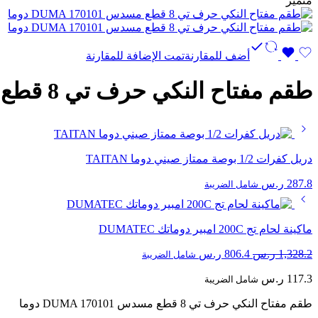
متميز
أضف للمقارنة
تمت الإضافة للمقارنة
طقم مفتاح النكي حرف تي 8 قطع مسدس DUMA 170101 دوما
دريل كفرات 1/2 بوصة ممتاز صيني دوما TAITAN
287.8
ر.س
شامل الضريبة
ماكينة لحام تج 200C امبير دوماتك DUMATEC
السعر
السعر
1,328.2
ر.س
806.4
ر.س
شامل الضريبة
الأصلي
الحالي
117.3
ر.س
هو:
شامل الضريبة
هو:
1,328.2 ر.س.
806.4 ر.س.
طقم مفتاح النكي حرف تي 8 قطع مسدس DUMA 170101 دوما