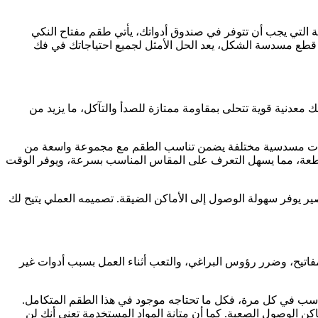
وية التي يجب أن تتوفر في صندوق أدواتك، يأتي طقم مفتاح النكي
رف تي من دوما، برقم الموديل 170101، ليقدم لك تجربة متكاملة وموثوقة في كل استخدام. هذا الطقم المصمم بعناية والذي يحتوي على 8 قطع مسدسة الشكل، يعد الحل الأمثل لجميع احتياجاتك في فك
 معدنية قوية تتحلى بمقاومة ممتازة للصدأ والتآكل، ما يزيد من
ة عن مفاتيح حرف تي توفر قبضة مريحة وثابتة، مما يتيح للمستخدم تطبيق أقصى عزم دون إنزلاق أو تعب. وجود 8 مقاسات مسدسية مختلفة يضمن تناسب الطقم مع مجموعة واسعة من
قطعة، مما يسهل التعرف على المقاس المناسب بسرعة، ويوفر الوقت
ر يوفر سهولة الوصول إلى الأماكن الضيقة. تصميمه العملي يتيح لك
لمفاتيح، وضرر رؤوس البراغي، والتعب أثناء العمل بسبب أدوات غير
لمناسب في كل مرة، فكل ما تحتاجه موجود في هذا الطقم المتكامل.
 الوصول الصعبة. كما أن متانة المواد المستخدمة تعني أنك لن