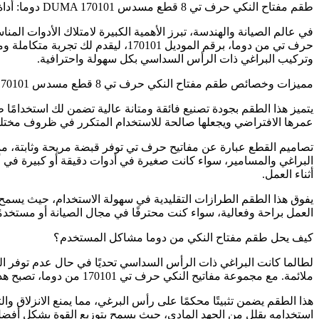
طقم مفتاح النكي حرف تي 8 قطع مسدس DUMA 170101 دوما: أداة لا غنى عنها لمهامك الميكانيكية والهندسية
في عالم الصيانة والهندسة، تبرز الأهمية الكبيرة لامتلاك الأدوات الم
وتركيب البراغي ذات الرأس السداسي بكل سهولة واحترافية.
مميزات وخصائص طقم مفتاح النكي حرف تي 8 قطع مسدس DUMA 170101
يتميز هذا الطقم بجودة تصنيع فائقة ومتانة عالية تضمن لك استخدامًا
عمرها الافتراضي ويجعلها صالحة للاستخدام المتكرر في ظروف مختلف
البراغي والمسامير، سواء كانت صغيرة في أدوات دقيقة أو كبيرة ف
أثناء العمل.
يفوق هذا الطقم الطرازات التقليدية في سهولة الاستخدام، حيث يسمح 
العمل براحة وفعالية، سواء كنت محترفًا في مجال الصيانة أو مستخدمًا 
كيف يحل طقم مفتاح النكي من دوما مشاكل المستخدم؟
لطالما كانت البراغي ذات الرأس السداسي تحديًا في حال عدم توفر المف
ملائمة. مع مجموعة مفاتيح النكي حرف تي 170101 من دوما، تصبح هذه المشاكل شيئًا من الماضي.
هذا الطقم يضمن تثبيتًا محكمًا على رأس البرغي، مما يمنع الانزلاق 
استخدامه يقلل من الجهد المادي، حيث يسمح بتوزيع القوة بشكل أفض