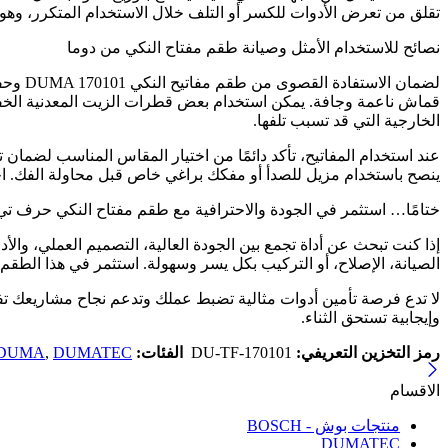
تقلق من تعرض الأدوات للكسر أو التلف خلال الاستخدام المتكرر، وهو 
نصائح للاستخدام الأمثل وصيانة طقم مفتاح النكي من دوما
لضمان 
قماش ناعمة وجافة. يمكن استخدام بعض قطرات الزيت المعدنية الخف
الخارجية التي قد تسبب تلفها.
عند استخدام المفاتيح، تأكد دائمًا من اختيار المقاس المناسب لضمان 
ينصح باستخدام مزيل للصدأ أو مفكك براغي خاص قبل محاولة الفك. احتف
ختامًا… استثمر في الجودة والاحترافية مع طقم مفتاح النكي حرف تي 8 قطع مسدس DUMA 170101 دوم
إذا كنت تبحث عن أداة تجمع بين الجودة العالية، التصميم العملي، والأ
الصيانة، الإصلاح، أو التركيب بكل يسر وسهولة. استثمر في هذا الطقم ا
لا تدع فرصة تأمين أدوات مثالية تضبط عملك وتدعم نجاح مشاريعك تفوت
وإيجابية تستحق الثناء.
رمز التخزين التعريفي:
DU-TF-170101
الفئات:
DUMATEC
,
DUMA
الاقسام
منتجات بوش - BOSCH
DUMATEC