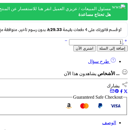
مسئول المبيعات / عزيزي العميل انقر هنا للاستفسار عن المنتج
هل تحتاج مساعدة
كمية
طقم مفتاح النكي حرف تي 8 قطع مسدس DUMA 170101 دوما
إضافة إلى السلة
اشتري الآن
طرح سؤال
...
الأشخاص
يشاهدون هذا الآن
يشارك
Guaranteed Safe Checkout
الوصف