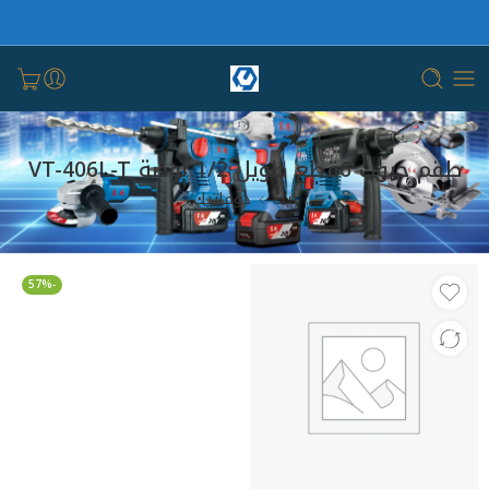
طقم حبوب 6قطع طويل 1/2 بوصة VT-406L-T
بيت
دوماتيك
-57%