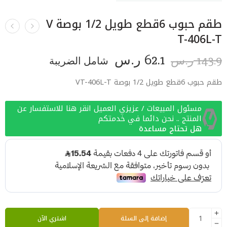
طقم حبوب 6قطع طويل 1/2 بوصة V
T-406L-T
62.1
143.9
ر.س
شامل الضريبة
ر.س
طقم حبوب 6قطع طويل 1/2 بوصة VT-406L-T
مسئول المبيعات / عزيزي العميل انقر هنا للاستفسار عن
المنتج .. نحن دائما في خدمتكم
هل تحتاج مساعدة
إضافة إلى السلة
اشتري الآن