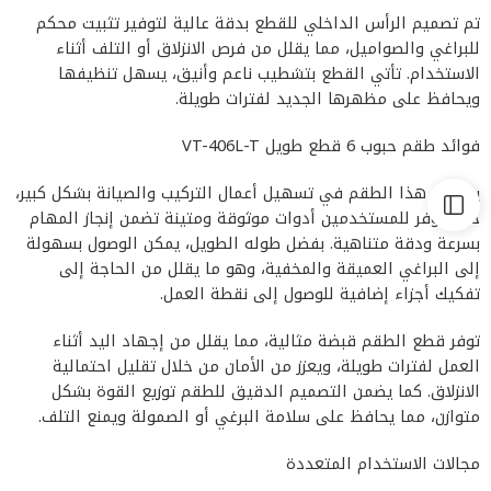
تم تصميم الرأس الداخلي للقطع بدقة عالية لتوفير تثبيت محكم
للبراغي والصواميل، مما يقلل من فرص الانزلاق أو التلف أثناء
الاستخدام. تأتي القطع بتشطيب ناعم وأنيق، يسهل تنظيفها
ويحافظ على مظهرها الجديد لفترات طويلة.
فوائد طقم حبوب 6 قطع طويل VT-406L-T
يساهم هذا الطقم في تسهيل أعمال التركيب والصيانة بشكل كبير،
حيث يوفر للمستخدمين أدوات موثوقة ومتينة تضمن إنجاز المهام
بسرعة ودقة متناهية. بفضل طوله الطويل، يمكن الوصول بسهولة
إلى البراغي العميقة والمخفية، وهو ما يقلل من الحاجة إلى
تفكيك أجزاء إضافية للوصول إلى نقطة العمل.
توفر قطع الطقم قبضة مثالية، مما يقلل من إجهاد اليد أثناء
العمل لفترات طويلة، ويعزز من الأمان من خلال تقليل احتمالية
الانزلاق. كما يضمن التصميم الدقيق للطقم توزيع القوة بشكل
متوازن، مما يحافظ على سلامة البرغي أو الصمولة ويمنع التلف.
مجالات الاستخدام المتعددة