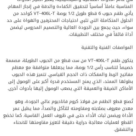
المناسبة عاملاً أساسياً لتحقيق الكفاءة والدقة في إنجاز المهام.
يأتي طقم حبوب 6 قطع طويل 1/2 بوصة VT-406L-T كواحد من
الحلول المتكاملة التي تلبي احتياجات المحترفين والهواة على حد
سواء، حيث يجمع بين الجودة العالية والتصميم المدروس ليضمن
أداءً فائقاً في مختلف التطبيقات.
المواصفات الفنية والتقنية
يتكون طقم VT-406L-T من ست قطع من الحبوب الطويلة، مصممة
خصيصاً لتناسب رأس 1/2 بوصة، مما يجعلها متوافقة مع معظم
مفاتيح الربط والمفكات ذات الحجم القياسي. تتميز هذه الحبوب
بطولها الممتد، الذي يمنح المستخدم قدرة أكبر على الوصول إلى
الأماكن الضيقة والعميقة التي يصعب الوصول إليها بأدوات أخرى.
تُصنع قطع الطقم من فولاذ كروم فاناديوم عالي الجودة، وهو
معدن معروف بصلابته ومقاومته للتآكل والصدأ، مما يطيل عمر
الأداة ويضمن ثبات الأداء حتى في ظروف العمل القاسية. كما تخضع
القطع لعمليات معالجة حرارية دقيقة لتعزيز مقاومتها للانحناء
والتشقق.