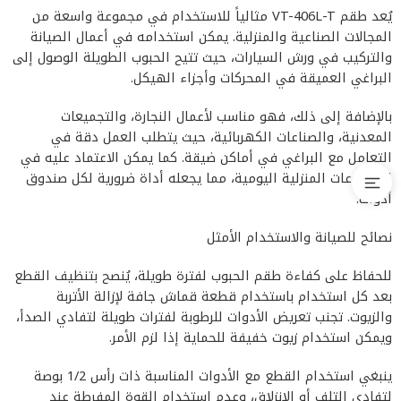
يُعد طقم VT-406L-T مثالياً للاستخدام في مجموعة واسعة من
المجالات الصناعية والمنزلية. يمكن استخدامه في أعمال الصيانة
والتركيب في ورش السيارات، حيث تتيح الحبوب الطويلة الوصول إلى
البراغي العميقة في المحركات وأجزاء الهيكل.
بالإضافة إلى ذلك، فهو مناسب لأعمال النجارة، والتجميعات
المعدنية، والصناعات الكهربائية، حيث يتطلب العمل دقة في
التعامل مع البراغي في أماكن ضيقة. كما يمكن الاعتماد عليه في
المشروعات المنزلية اليومية، مما يجعله أداة ضرورية لكل صندوق
أدوات.
نصائح للصيانة والاستخدام الأمثل
للحفاظ على كفاءة طقم الحبوب لفترة طويلة، يُنصح بتنظيف القطع
بعد كل استخدام باستخدام قطعة قماش جافة لإزالة الأتربة
والزيوت. تجنب تعريض الأدوات للرطوبة لفترات طويلة لتفادي الصدأ،
ويمكن استخدام زيوت خفيفة للحماية إذا لزم الأمر.
ينبغي استخدام القطع مع الأدوات المناسبة ذات رأس 1/2 بوصة
لتفادي التلف أو الانزلاق، وعدم استخدام القوة المفرطة عند