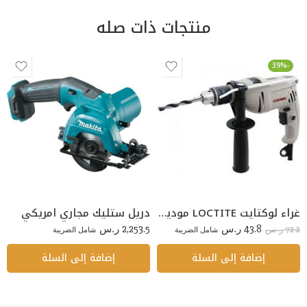
منتجات ذات صله
-39%
غراء لوكتايت LOCTITE موديل 401
دريل ستليك مجاري امريكي
2,253.5
43.8
72.2
ر.س
شامل الضريبة
ر.س
شامل الضريبة
ر.س
إضافة إلى السلة
إضافة إلى السلة