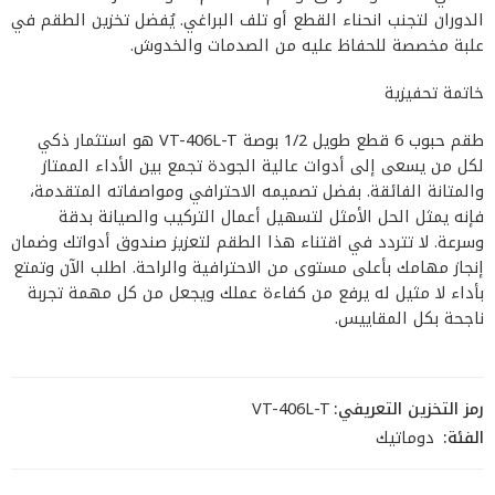
الدوران لتجنب انحناء القطع أو تلف البراغي. يُفضل تخزين الطقم في
علبة مخصصة للحفاظ عليه من الصدمات والخدوش.
خاتمة تحفيزية
طقم حبوب 6 قطع طويل 1/2 بوصة VT-406L-T هو استثمار ذكي
لكل من يسعى إلى أدوات عالية الجودة تجمع بين الأداء الممتاز
والمتانة الفائقة. بفضل تصميمه الاحترافي ومواصفاته المتقدمة،
فإنه يمثل الحل الأمثل لتسهيل أعمال التركيب والصيانة بدقة
وسرعة. لا تتردد في اقتناء هذا الطقم لتعزيز صندوق أدواتك وضمان
إنجاز مهامك بأعلى مستوى من الاحترافية والراحة. اطلب الآن وتمتع
بأداء لا مثيل له يرفع من كفاءة عملك ويجعل من كل مهمة تجربة
ناجحة بكل المقاييس.
رمز التخزين التعريفي:
VT-406L-T
الفئة:
دوماتيك