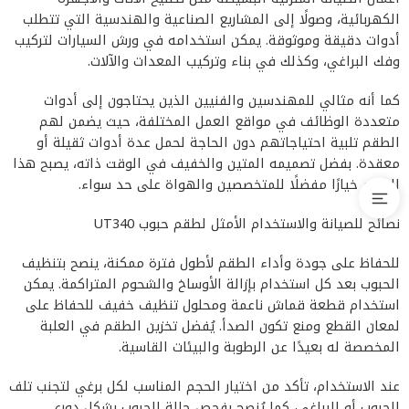
الكهربائية، وصولًا إلى المشاريع الصناعية والهندسية التي تتطلب
أدوات دقيقة وموثوقة. يمكن استخدامه في ورش السيارات لتركيب
وفك البراغي، وكذلك في بناء وتركيب المعدات والآلات.
كما أنه مثالي للمهندسين والفنيين الذين يحتاجون إلى أدوات
متعددة الوظائف في مواقع العمل المختلفة، حيث يضمن لهم
الطقم تلبية احتياجاتهم دون الحاجة لحمل عدة أدوات ثقيلة أو
معقدة. بفضل تصميمه المتين والخفيف في الوقت ذاته، يصبح هذا
الطقم خيارًا مفضلًا للمتخصصين والهواة على حد سواء.
نصائح للصيانة والاستخدام الأمثل لطقم حبوب UT340
للحفاظ على جودة وأداء الطقم لأطول فترة ممكنة، ينصح بتنظيف
الحبوب بعد كل استخدام بإزالة الأوساخ والشحوم المتراكمة. يمكن
استخدام قطعة قماش ناعمة ومحلول تنظيف خفيف للحفاظ على
لمعان القطع ومنع تكون الصدأ. يُفضل تخزين الطقم في العلبة
المخصصة له بعيدًا عن الرطوبة والبيئات القاسية.
عند الاستخدام، تأكد من اختيار الحجم المناسب لكل برغي لتجنب تلف
الحبوب أو البراغي، كما يُنصح بفحص حالة الحبوب بشكل دوري