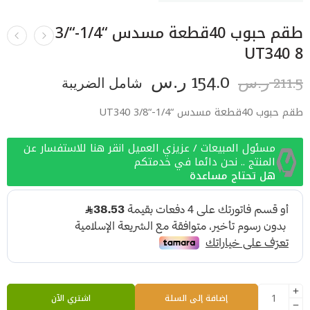
طقم حبوب 40قطعة مسدس “1/4-“3/
8 UT340
154.0
211.5
ر.س
شامل الضريبة
ر.س
طقم حبوب 40قطعة مسدس “1/4-“3/8 UT340
مسئول المبيعات / عزيزي العميل انقر هنا للاستفسار عن
المنتج .. نحن دائما في خدمتكم
هل تحتاج مساعدة
إضافة إلى السلة
اشتري الآن