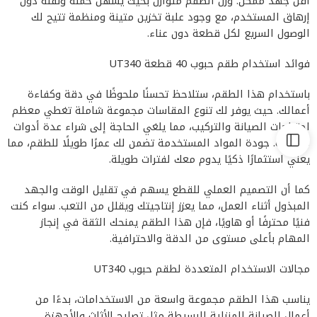
أقل جهد ممكن. وزن الطقم متوازن بحيث يسهل حمله ونقله دون
إرهاق المستخدم، مع وجود علبة تخزين متينة ومنظمة تتيح لك
الوصول السريع لكل قطعة دون عناء.
فوائد استخدام طقم حبوب 40 قطعة UT340
باستخدام هذا الطقم، ستلاحظ تحسنًا ملحوظًا في دقة وكفاءة
أعمالك. حيث يوفر لك تنوع المقاسات مجموعة شاملة تغطي معظم
احتياجات الصيانة والتركيب، مما يلغي الحاجة إلى شراء عدة أدوات
منفصلة. جودة المواد المستخدمة تضمن لك عمرًا طويلًا للطقم، مما
يعني استثمارًا ذكيًا يدوم معك لفترات طويلة.
كما أن التصميم العملي للقطع يسهم في تقليل الوقت والجهد
المبذول أثناء العمل، مما يعزز إنتاجيتك ويقلل من التعب. سواء كنت
فنيًا محترفًا أو هاويًا، فإن هذا الطقم يمنحك الثقة في إنجاز
المهام بأعلى مستوى من الدقة والاحترافية.
مجالات الاستخدام المتعددة لطقم حبوب UT340
يناسب هذا الطقم مجموعة واسعة من الاستخدامات، بدءًا من
أعمال الصيانة المنزلية البسيطة مثل تصليح الأثاث والأجهزة