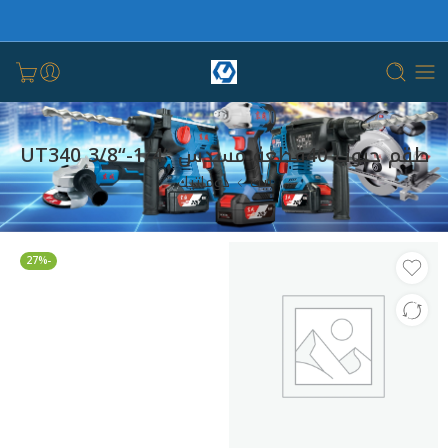
طقم حبوب 40قطعة مسدس “1/4-“3/8 UT340
بيت
دوماتيك
-27%