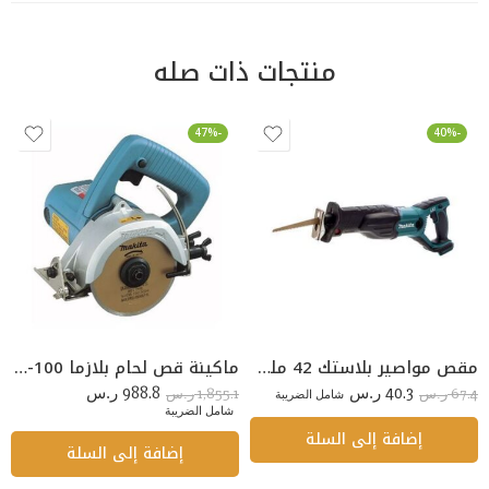
منتجات ذات صله
-47%
-40%
مقص مواصير بلاستك 42 ملي دون شون 30179803003
ماكينة قص لحام بلازما CUT-100
988.8
40.3
1,855.1
67.4
ر.س
شامل الضريبة
ر.س
ر.س
ر.س
شامل الضريبة
إضافة إلى السلة
إضافة إلى السلة