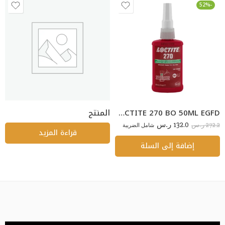
-52%
LOCTITE 270 BO 50ML EGFD
المنتج
132.0
272.2
ر.س
شامل الضريبة
ر.س
قراءة المزيد
إضافة إلى السلة