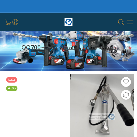
طرمبة مكبس كهرباء دوما QQ700
بيت
الجميع
متميز
-43%