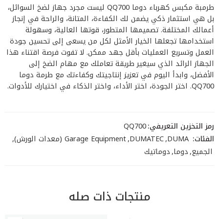
طرمبة مكبس كهرباء دوما QQ700 ليست مجرد جهاز لضخ السوائل،
بل هي استثمار ذكي يضمن لك الكفاءة، المتانة، والراحة في إنجاز
أعمالك المختلفة. تصميمها المتطور، قوتها العالية، وسهولة
استخدامها تجعلها الخيار الأمثل لكل من يسعى إلى تحسين جودة
العمل وتسريع العمليات بأقل جهد ممكن. لا تفوت فرصة اقتناء هذا
الجهاز الرائد الذي سيغير طريقة تعاملك مع مهام الضخ إلى
الأفضل، وابدأ اليوم في تعزيز إنتاجيتك وكفاءتك مع طرمة دوما
QQ700. اختر الجودة، اختر الأداء، واختر الذكاء في اختيارك للأدوات.
رمز التخزين التعريفي:
QQ700
الفئات:
DUMA
,
DUMATEC
,
Garage Equipment (معدات الورش)
,
الجميع
,
دوما
,
دوماتيك
منتجات ذات صله