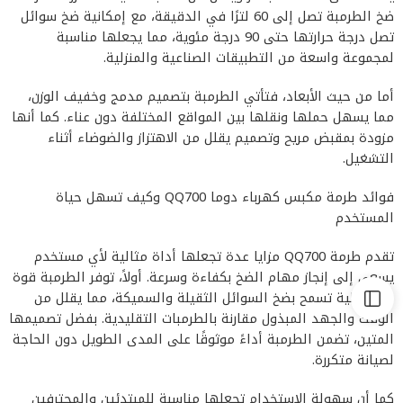
ضخ الطرمبة تصل إلى 60 لترًا في الدقيقة، مع إمكانية ضخ سوائل
تصل درجة حرارتها حتى 90 درجة مئوية، مما يجعلها مناسبة
لمجموعة واسعة من التطبيقات الصناعية والمنزلية.
أما من حيث الأبعاد، فتأتي الطرمبة بتصميم مدمج وخفيف الوزن،
مما يسهل حملها ونقلها بين المواقع المختلفة دون عناء. كما أنها
مزودة بمقبض مريح وتصميم يقلل من الاهتزاز والضوضاء أثناء
التشغيل.
فوائد طرمة مكبس كهرباء دوما QQ700 وكيف تسهل حياة
المستخدم
تقدم طرمة QQ700 مزايا عدة تجعلها أداة مثالية لأي مستخدم
يسعى إلى إنجاز مهام الضخ بكفاءة وسرعة. أولاً، توفر الطرمبة قوة
دفع عالية تسمح بضخ السوائل الثقيلة والسميكة، مما يقلل من
الوقت والجهد المبذول مقارنة بالطرمبات التقليدية. بفضل تصميمها
المتين، تضمن الطرمبة أداءً موثوقًا على المدى الطويل دون الحاجة
لصيانة متكررة.
كما أن سهولة الاستخدام تجعلها مناسبة للمبتدئين والمحترفين