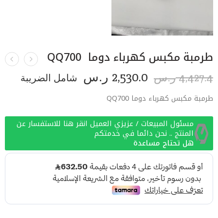
طرمبة مكبس كهرباء دوما QQ700
2,530.0
4,427.4
ر.س
شامل الضريبة
ر.س
طرمبة مكبس كهرباء دوما QQ700
مسئول المبيعات / عزيزي العميل انقر هنا للاستفسار عن
المنتج .. نحن دائما في خدمتكم
هل تحتاج مساعدة