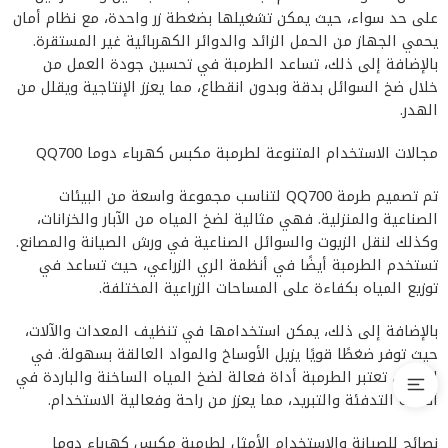
على حد سواء، حيث يمكن تشغيلها بضغطة زر واحدة، مع نظام أمان
يحمي الجهاز من الحمل الزائد والدوائر الكهربائية غير المستقرة.
بالإضافة إلى ذلك، تساعد الطرمبة في تحسين جودة العمل من
خلال ضخ السوائل بدقة وبدون انقطاع، مما يعزز الإنتاجية ويقلل من
الهدر.
مجالات الاستخدام المتنوعة لطرمبة مكبس كهرباء دوما QQ700
تم تصميم طرمة QQ700 لتناسب مجموعة واسعة من البيئات
الصناعية والمنزلية. فهي مثالية لضخ المياه من الآبار والخزانات،
وكذلك لنقل الزيوت والسوائل الصناعية في ورش الصيانة والمصانع.
تستخدم الطرمبة أيضًا في أنظمة الري الزراعي، حيث تساعد في
توزيع المياه بكفاءة على المساحات الزراعية المختلفة.
بالإضافة إلى ذلك، يمكن استخدامها في تنظيف المعدات والآلات،
حيث توفر ضغطًا قويًا يزيل الأوساخ والمواد العالقة بسهولة. في
المنازل، تعتبر الطرمبة أداة فعالة لضخ المياه الساخنة والباردة في
أنظمة التدفئة والتبريد، مما يعزز من راحة وفعالية الاستخدام.
نصائح للصيانة والاستخدام الأمثل لطرمبة مكبس كهرباء دوما