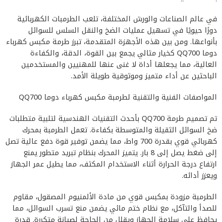
في عالم الصناعات والورش المختلفة، تلعب الطرمبات الكهربائية
دورًا حيويًا في تسهيل عمليات الضخ والنقل السلس للسوائل
بأنواعها. ومن بين هذه الأجهزة المتقدمة، تبرز طرمة مكبس كهرباء
دوما QQ700 كخيار مثالي يجمع بين القوة، الدقة، والكفاءة
العالية، مما يجعلها أداة لا غنى عنها للمهنيين والمستخدمين
الباحثين عن أداء متميز وموثوقية طويلة الأمد.
المواصفات الفنية والتقنية لطرمبة مكبس كهرباء دوما QQ700
تم تصميم طرمة QQ700 بأحدث التقنيات الهندسية لتلبية متطلبات
ضخ السوائل الثقيلة والمتوسطة بكفاءة. تعمل الطرمبة بمحرك
كهربائي قوي بقدرة 700 واط، مما يضمن توفير قوة دفع عالية تصل
إلى ضغط يصل إلى 8 بار. يتميز المحرك بنظام تبريد متطور يمنع
ارتفاع درجة الحرارة أثناء الاستخدام المكثف، مما يطيل عمر الجهاز
ويعزز أدائه.
الطرمبة مزودة بمكبس قوي من مادة الألمنيوم المصقول، مقاوم
للصدأ والتآكل، مع نظام ختم مائي يضمن منع تسرب السوائل، مما
يحافظ على سلامة الجهاز ويقلل من الحاجة لصيانة متكررة. قدرة