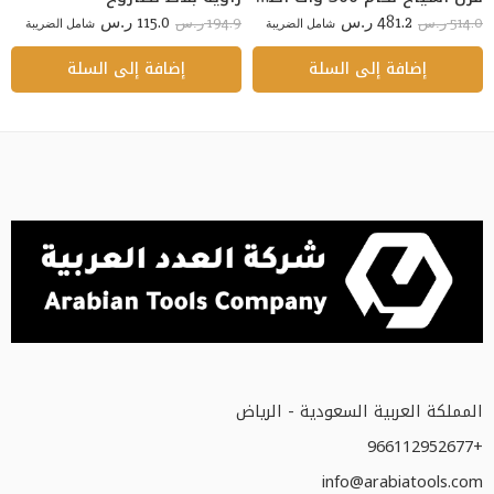
115.0
481.2
194.9
514.0
ر.س
شامل الضريبة
ر.س
شامل الضريبة
ر.س
ر.س
إضافة إلى السلة
إضافة إلى السلة
المملكة العربية السعودية - الرياض
+966112952677
info@arabiatools.com