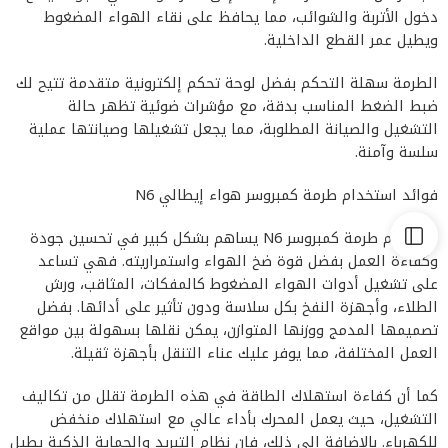
دخول الأتربة والشوائب، مما يحافظ على نقاء الهواء المضغوط
ويطيل عمر القطع الداخلية.
الطرمة سهلة التحكم بفضل لوحة تحكم إلكترونية متقدمة تتيح لك
ضبط الضغط المناسب بدقة، مع مؤشرات ضوئية تظهر حالة
التشغيل والصيانة المطلوبة، مما يجعل تشغيلها وصيانتها عملية
سلسة وآمنة.
فوائد استخدام طرمة كمبروسر هواء إيطالي N6
استخدام طرمة كمبروسر N6 يساهم بشكل كبير في تحسين جودة
وكفاءة العمل بفضل قوة ضخ الهواء واستمراريته. فهي تساعد
على تشغيل أدوات الهواء المضغوط كالمفكات، المثاقب، ورش
الطلاء، وأجهزة النفخ بكل سلاسة ودون تأثير على أدائها. بفضل
تصميمها المدمج ووزنها المتوازن، يمكن نقلها بسهولة بين مواقع
العمل المختلفة، مما يوفر عليك عناء التنقل بأجهزة ثقيلة.
كما أن كفاءة استهلاك الطاقة في هذه الطرمة تقلل من تكاليف
التشغيل، حيث يعمل المحرك بأداء عالي مع استهلاك منخفض
للكهرباء. بالإضافة إلى ذلك، فإن نظام التبريد والحماية الذكية يطيل