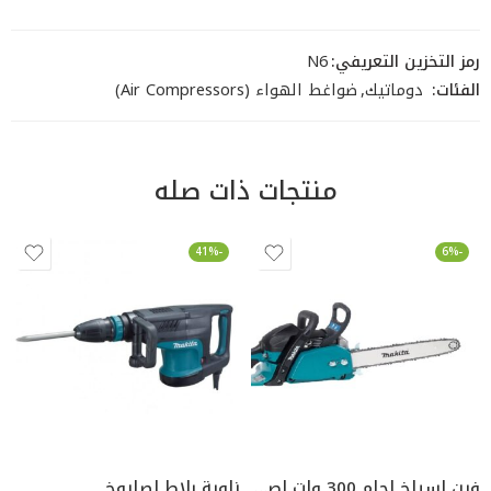
رمز التخزين التعريفي:
N6
الفئات:
دوماتيك
,
ضواغط الهواء (Air Compressors)
منتجات ذات صله
-41%
-6%
فرن اسياخ لحام 300 وات اصفر امريكي
زاوية بلاط لصاروخ