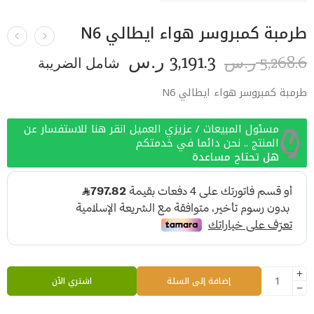
طرمبة كمبروسر هواء ايطالي N6
3,191.3
5,268.6
ر.س
شامل الضريبة
ر.س
طرمبة كمبروسر هواء ايطالي N6
مسئول المبيعات / عزيزي العميل انقر هنا للاستفسار عن
المنتج .. نحن دائما في خدمتكم
هل تحتاج مساعدة
إضافة إلى السلة
اشتري الآن