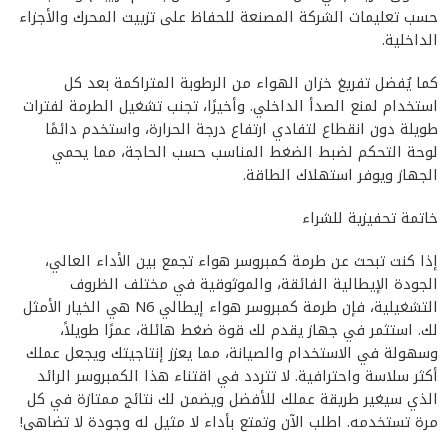
حسب تعليمات الشركة المصنعة للحفاظ على تزييت المحرك والأجزاء
الداخلية.
كما يُفضل تفريغ خزان الهواء من الرطوبة المتراكمة بعد كل
استخدام لمنع الصدأ الداخلي. وأخيرًا، تجنب تشغيل الطرمة لفترات
طويلة دون انقطاع لتفادي ارتفاع درجة الحرارة، واستخدم دائمًا
لوحة التحكم لضبط الضغط المناسب حسب الحاجة، مما يحمي
الجهاز ويوفر استهلاك الطاقة.
خاتمة تحفيزية للشراء
إذا كنت تبحث عن طرمة كمبروسر هواء تجمع بين الأداء العالي،
الجودة الإيطالية الفائقة، والموثوقية في مختلف الظروف
التشغيلية، فإن طرمة كمبروسر هواء إيطالي N6 هي الخيار الأمثل
لك. استثمر في جهاز يقدم لك قوة ضغط هائلة، عمرًا طويلاً،
وسهولة في الاستخدام والصيانة، مما يعزز إنتاجيتك ويجعل عملك
أكثر سلاسة واحترافية. لا تتردد في اقتناء هذا الكمبروسر الرائد
الذي سيغير طريقة عملك للأفضل ويضمن لك نتائج ممتازة في كل
مرة تستخدمه. اطلب الآن وتمتع بأداء لا مثيل له وجودة لا تضاهى!