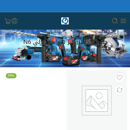
طرمبة كمبروسر هواء ايطالي N6
بيت
Garage Equipment (معدات الورش)
ضواغط الهواء (Air Compressors)
-39%