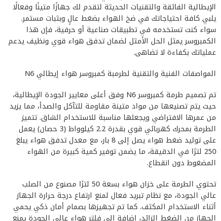
الإيطالية الفائقة والتقنيات الحديثة لتقدم لك جهازًا متينًا وفعالًا
يلبي كافة احتياجاتك في ضخ الهواء بضغط عالٍ وبثبات مستمر.
سواء كنت تستخدمه في تطبيقات صناعية أو حرفية، فإن هذا
الكمبروسر يمثل الحل الأمثل لضمان تدفق هواء قوي ونظيف يدعم
عملياتك بكفاءة لا تضاهى.
المواصفات الفنية والتقنية لطرمبة كمبروسر هواء إيطالي N6
تم تصميم طرمة كمبروسر N6 وفق أعلى معايير الجودة الإيطالية،
حيث يتم تصنيعها من مواد متينة مقاومة للتآكل والصدأ، مما يزيد
من عمرها الافتراضي ويجعلها مناسبة للاستخدام الشاق. تتميز
الطرمة بمحرك كهربائي قوي بقدرة 2.2 كيلوواط (3 حصان) يعمل
على توليد ضغط هواء يصل إلى 8 بار، مع معدل تدفق هواء يبلغ
250 لترًا في الدقيقة، ما يضمن توفير كمية كبيرة من الهواء
المضغوط دون انقطاع.
تحتوي الطرمة على خزان هواء بسعة 50 لترًا مصنوع من الصلب
عالي الجودة، مع نظام تبريد فعال لمنع ارتفاع درجة حرارة الجهاز
أثناء الاستخدام المكثف. كما تم تجهيزها بصمام أمان ذكي يحمي
الجهاز من الضغط الزائد، إضافة إلى فلتر هواء عالي الجودة يمنع