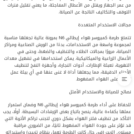
من عمر الجهاز ويقلل من الأعطال المفاجئة، ما يعني تقليل فترات
التوقف والتكاليف الناتجة عن الصيانة.
مجالات الاستخدام المتعددة
تتمتع طرمة كمبروسر هواء إيطالي N6 بمرونة عالية تجعلها مناسبة
لمجموعة واسعة من الاستخدامات، بدءًا من الورش الصناعية ومراكز
الصيانة، مرورًا بمجالات الطلاء والتنظيف والضغط، وحتى في
الأعمال الزراعية والميكانيكية. يمكن استخدامها في تشغيل معدات
التهوية، تعبئة الإطارات، أدوات النجارة، وأجهزة النفخ لتنظيف
الأجزاء الدقيقة، مما يجعلها أداة لا غنى عنها في أي بيئة عمل
تعتمد على الهواء المضغوط.
نصائح للصيانة والاستخدام الأمثل
للحفاظ على أداء طرمة كمبروسر هواء إيطالي N6 وضمان استمرار
عملها بكفاءة عالية، ينصح باتباع بعض الإرشادات البسيطة. أولًا، يجب
التأكد من تنظيف فلتر الهواء بشكل دوري لتجنب تراكم الأتربة التي
قد تؤثر على جودة الهواء المضغوط. ثانيًا، من الضروري مراقبة
مستوى الزيت (في حال كانت الطرمة تعمل بنظام تزييت) واستبداله