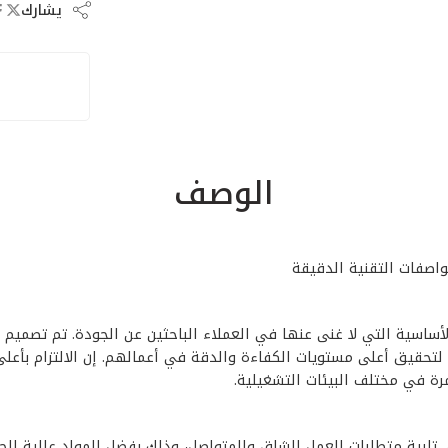
يشارك
الوصف
بوصة 860وات CT13310 –13288** من الأدوات الأساسية التي لا غنى عنها في العملاء الباحثين عن
عون لتحقيق أعلى مستويات الكفاءة والدقة في أعمالهم. إن الالتزام بأ
ن 4بوصة 860وات CT13310 –13288** بقدرتها على تلبية متطلبات العمل الشاق والمتواصل، وذلك 