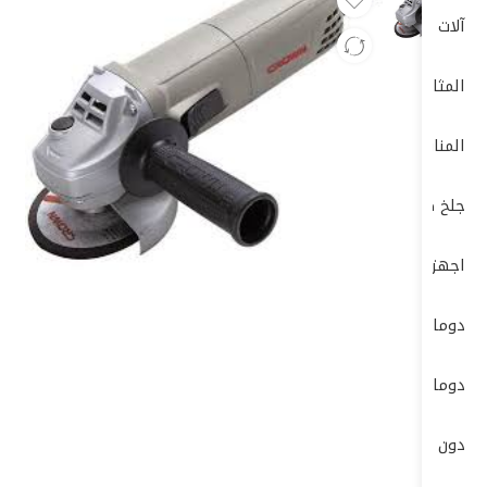
آلات الصنفرة (Sanders)
المثاقب الكهربائية (Drills)
المناشير الكهربائية (Saws)
جلخ صاروخ
اجهزة-كهربائية-وضغط-عالي
دوما
دوماتيك
دون شون DONG CHENG