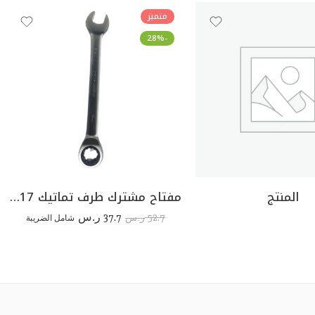
متميز
-28%
المنتج
مفتاح مشترك طرف تماتيك 17ملي DUMA دوما
37.7
52.7
ر.س
شامل الضريبة
ر.س