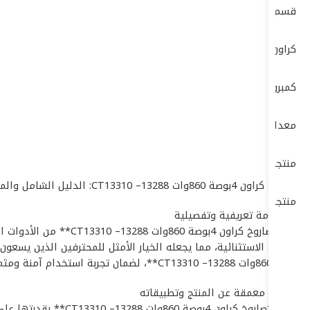
قسم الكهرباء ELECTRIC DEP
كراون- CROWN
كمبروسرات + طرمبات
معدات البناشر ومراكز الصيانة
منتجات بوش – BOSCH
# صاروخ كراون 4بوصة 860وات CT13310 –13288: الدليل الشامل والمواصفات التقنية الدقيقة
منتجات ماكيتا – MAKITA
## مقدمة تعريفية وتفصيلية
تُعد **صاروخ كراون 4
والمتانة الاستثنائية، مما يجعله الخيار الأمثل للمحترفين الذين يس
4بوصة 860وات CT13310 –13288**، لضمان تجربة استخدام آمنة ومثمرة في مختلف البيئات التشغيلية.
## نبذة معمقة عن المنتج وتطبيقاته
تتميز **صاروخ كراو