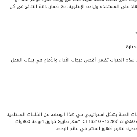
اد على المستخدم وزيادة الإنتاجية، مع ضمان دقة النتائج في كل
متازة
CT13310 –1** بـ: جودة عالية, أداء موثوق, قيمة ممتازة. هذه الميزات تضمن أقصى درجات الأداء والأمان في بيئات العمل
 تضمين الكلمات المفتاحية ذات الصلة بشكل استراتيجي في هذا الوصف. من الكلمات المفتاحية
المقترحة: “صاروخ كراون 4بوصة 860وات CT13310 –13288″، “منتج صاروخ كراون 4بوصة 860وات CT13310 –13288″، “أفضل صاروخ كراون 4بوصة 860وات CT13310 –13288″، “سعر صاروخ كراون 4بوصة 860وات