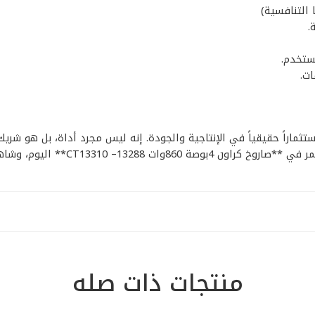
.
ستخدم.
ت.
تام، يُعد **صاروخ كراون 4بوصة 860وات CT13310 –13288** استثماراً حقيقياً في الإنتاجية والجودة. إ
** اليوم، وشاهد الفرق في جودة عملك.
منتجات ذات صله