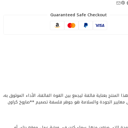
Guaranteed Safe Checkout
 الجودة. تم تصميم هذا المنتج بعناية فائقة ليجمع بين القوة الفائقة، الأداء الموثوق به،
على معايير الجودة والسلامة هو جوهر فلسفة تصميم **صاروخ كراون
بفضل المواد عالية الجودة التي صنعت منها. سواء كنت في ورشة عمل، موقع بناء، أو