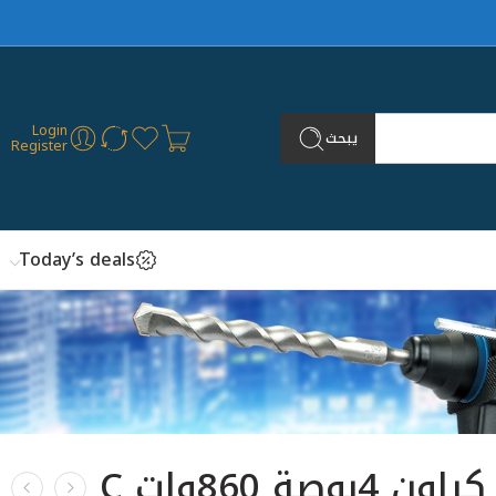
Login
يبحث
Register
Today’s deals
صاروخ كراون 4بوصة 860وات C