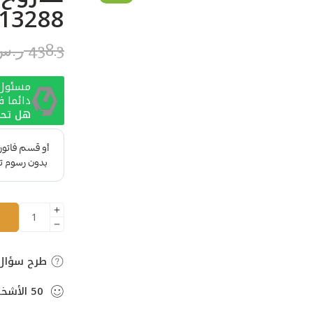
–13288
438.3
ر.س
مسئول ا
دائما 
هل تحت
طرح سؤال
50
الأشخ