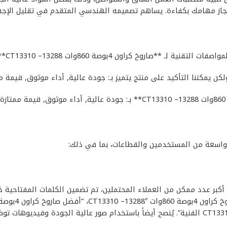
إنجاز مهامك بكفاءة. يساهم تصميمه الهندسي المتقدم في تقليل الإجه
*صاروخ كراون 4بوصة 860وات CT13310 –13288**:
لكن يمكننا التأكيد على منتج يتميز بـ: جودة عالية, أداء موثوق, قيمة م
بالإضافة إلى المواصفات المذكورة أعلاه، يتميز **صاروخ كراون 4بوصة 860وات 3288
ل **صاروخ كراون 4بوصة 860وات CT13310 –13288** إلى أكبر عدد ممكن من العملاء المحتملين، تم