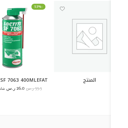
-53%
المنتج
 SF 7063 400MLEFAT
26.0
55.5
ر.س
شام
ر.س