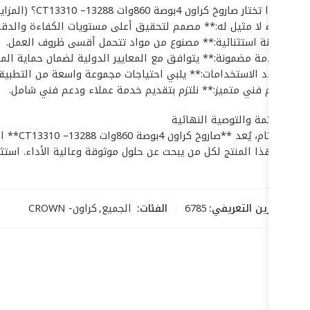
## لماذا تختار صاروخ كراون 4بوصة 860وات CT13310 –13288؟ (المزايا التنافسية)
* **أداء لا مثيل له:** مصمم لتحقيق أعلى مستويات الكفاءة والدقة
* **متانة استثنائية:** مصنوع من مواد تتحمل أقسى ظروف العمل.
* **سلامة مضمونة:** يتوافق مع المعايير الدولية لضمان حماية الم
* **تعدد الاستخدامات:** يلبي احتياجات مجموعة واسعة من التطبيقا
* **دعم فني متميز:** نلتزم بتقديم خدمة عملاء ودعم فني شامل.
## الخاتمة والتوصية النهائية
في الخ
بشدة بهذا المنتج لكل من يبحث عن حلول موثوقة وعالية الأداء. استثمر في **صاروخ كراون 4بوصة 860وات CT13310 –13288
رمز التخزين التعريفي:
6785
الفئات:
الجميع
,
كراون- CROWN