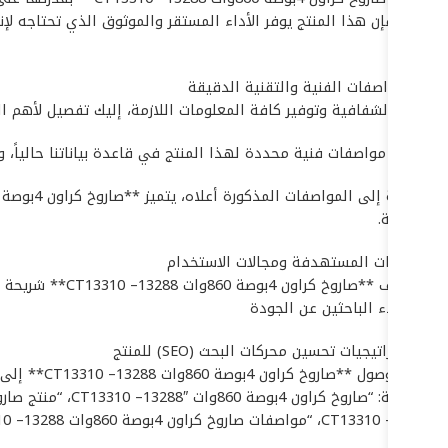
مصنع، فإن هذا المنتج يوفر الأداء المستقر والموثوق الذي تحتاجه ل
مرة.
## المواصفات الفنية والتقنية الدقيقة
لضمان الشفافية وتوفير كافة المعلومات اللازمة، إليك تفصيل لأهم المواصفات التقنية لـ *
لا تتوفر مواصفات فنية محددة لهذا المنتج في قاعدة بياناتنا حالياً، و
المختلفة.
## الفئات المستهدفة ومجالات الاستخدام
يستهدف **صاروخ كراون 4بوصة 860وات CT13310 –13288** شريحة واسعة من المستخدمين والقطاعات، بما في ذلك:
* العملاء الباحثين عن الجودة
## استراتيجيات تحسين محركات البحث (SEO) للمنتج
لضمان وصو
CT13310 –13288″، “مواصفات صاروخ كراون 4بوصة 860وات CT13310 –13288 الفنية”. يُنصح أيضاً باستخدام صور عالية الجودة وفيديوهات توضيحية لتعزيز ظهور المنتج في نتائج البحث.