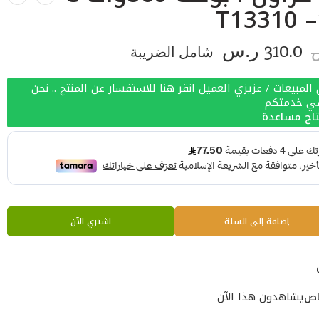
T13310 
310.0
ر.س
شامل الضريبة
لمبيعات / عزيزي العميل انقر هنا للاستفسار عن المنتج .. نحن
في خدمتكم
اج مساعدة
إضافة إلى السلة
اشتري الآن
اص
يشاهدون هذا الآن