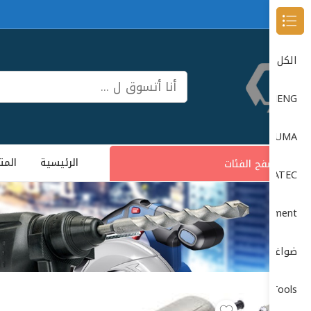
Browse Categories
الكل
DONG CHENG دون شون
DUMA
الرئيسية
المت
تصفح الفئات
DUMATEC
Garage Equipment (معدات الورش)
ضواغط الهواء (Air Compressors)
Power Tools (الأدوات الكهربائية)