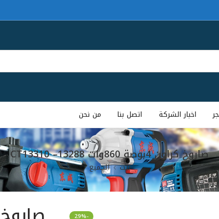
جر
اخبار الشركة
اتصل بنا
من نحن
صاروخ كراون 4بوصة 860وات CT13310 –13288
بيت
الجميع
-29%