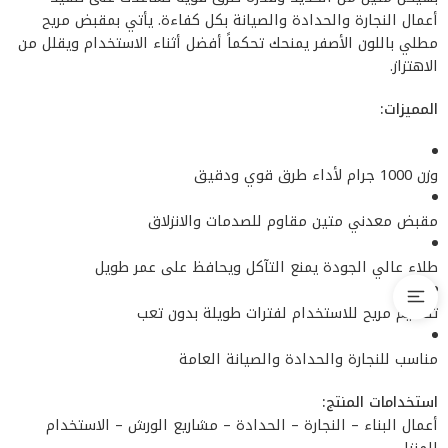
أعمال النجارة والحدادة والصيانة بكل كفاءة. يأتي بمقبض مريح
مطلي باللون الأصفر يمنحك تحكماً أفضل أثناء الاستخدام ويقلل من
الاهتزاز.
المميزات:
وزن 1000 جرام لأداء طرق قوي ودقيق
مقبض معدني متين مقاوم للصدمات والانزلاق
طلاء عالي الجودة يمنع التآكل ويحافظ على عمر طويل
تصميم مريح للاستخدام لفترات طويلة بدون تعب
مناسب للنجارة والحدادة والصيانة العامة
استخدامات المنتج:
أعمال البناء – النجارة – الحدادة – مشاريع الورش – الاستخدام
المنزلي