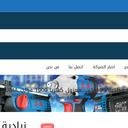
جر
اخبار الشركة
اتصل بنا
من نحن
 معزول كهربا 1000 فولت DUMA دوما
بيت
قسم الكهرباء ELECTRIC DEP
متميز