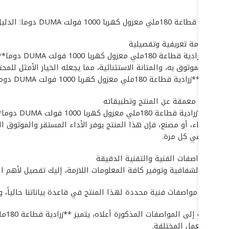
# زرادية قطاعة 180ملي معزول كهربا 1000 فولت DUMA دوما: الدليل الشامل والمواصفات التقنية الدقيقة
## مقدمة تعريفية وتفصيلية
تُعد **زرا
الأداء الموثوق به، والمتانة الاستثنائية، مما يجعله الخيار الأمثل 
تصميم **زرادية قطاعة 180ملي معزول كهربا 1000 فولت DUMA دوما**، لضمان تجربة استخدام آمنة ومثمرة في مختلف البيئات التشغيلية.
## نبذة معمقة عن المنتج وتطبيقاته
تتميز **
موقع بناء، أو مصنع، فإن هذا المنتج يوفر الأداء المستقر والموثوق
النتائج في كل مرة.
## المواصفات الفنية والتقنية الدقيقة
لضمان الشفافية وتوفير كافة المعلومات اللازمة، إليك تفصيل لأهم المواصفات التقنية لـ **زرادية
لا تتوفر مواصفات فنية محددة لهذا المنتج في قاعدة بياناتنا حالياً، و
بيئات العمل المختلفة.