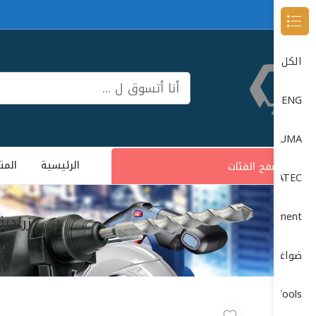
Browse Categories
الكل
DONG CHENG دون شون
DUMA
الرئيسية
المت
تصفح الفئات
DUMATEC
Garage Equipment (معدات الورش)
زرادية قطاعة 180ملي
ضواغط الهواء (Air Compressors)
Power Tools (الأدوات الكهربائية)