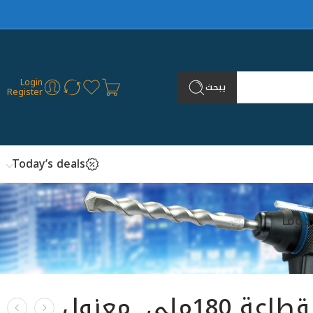
Login
يبحث
Register
Today’s deals
زرادية قطاعة 180ملي معزول