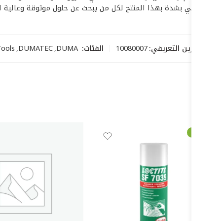
نحن نوصي بشدة بهذا المنتج لكل من يبحث عن حلول موثوقة وعالية الأداء. استثمر في **زرادية قطاعة 180ملي معزول كهربا
رمز التخزين التعريفي:
10080007
الفئات:
DUMA
,
DUMATEC
,
Power Tools 
-52%