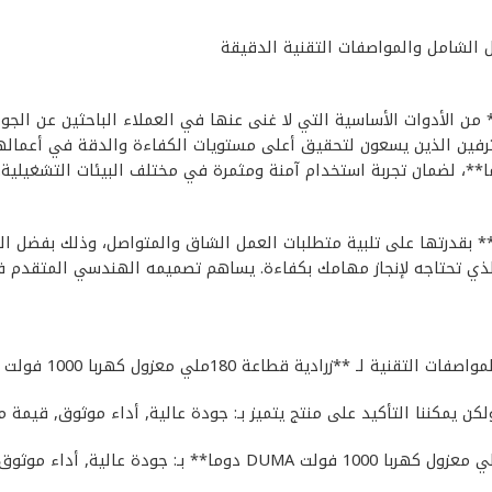
دية قطاعة 180ملي معزول كهربا 1000 فولت DUMA دوما** من الأدوات الأساسية التي لا غنى عنها في ا
للمحترفين الذين يسعون لتحقيق أعلى مستويات الكفاءة والدقة في أعمال
زرادية قطاعة 180ملي معزول كهربا 1000 فولت DUMA دوما** بقدرتها على تلبية متطلبات العمل الشا
 الذي تحتاجه لإنجاز مهامك بكفاءة. يساهم تصميمه الهندسي المتقدم ف
 قطاعة 180ملي معزول كهربا 1000 فولت DUMA دوما**:
لكن يمكننا التأكيد على منتج يتميز بـ: جودة عالية, أداء موثوق, قيمة م
بالإضافة إلى المواصفات المذكورة أعلاه، يتميز **زرادية قطاعة 180مل