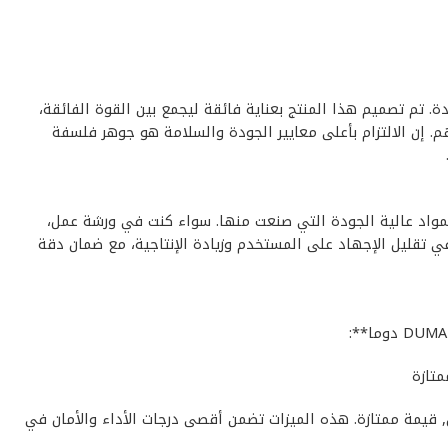
لعملاء الباحثين عن الجودة. تم تصميم هذا المنتج بعناية فائقة ليجمع بين القوة الفائقة،
هم. إن الالتزام بأعلى معايير الجودة والسلامة هو جوهر فلسفة
ق والمتواصل، وذلك بفضل المواد عالية الجودة التي صنعت منها. سواء كنت في ورشة عمل،
ي تقليل الإجهاد على المستخدم وزيادة الإنتاجية، مع ضمان دقة
متازة
ي معزول كهربا 1000 فولت DUMA دوما** بـ: جودة عالية, أداء موثوق, قيمة ممتازة. هذه الميزات تضمن أقصى درجات الأداء والأمان في