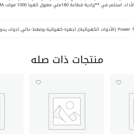
 1000 فولت DUMA دوما** اليوم، وشاهد الفرق في جودة عملك.
(الأدوات الكهربائية)
,
اجهزة-كهربائية-وضغط-عالي
,
ادوات يدوي
منتجات ذات صله