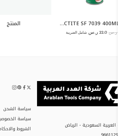
LOCTITE SF 7039 400ML EFAT
المنتج
22.0
46.3
ر.س
شامل الضريبة
ر.س
سياسة الشحن
سياسة الخصوصي
المملكة العربية السعودية - الرياض
الشروط والاحكام
+966112952677