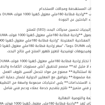
## الفئات المستهدفة ومجالات الاستخدام
يستهدف **زرادية قطاعة 180ملي معزول كهربا 1000 فولت DUMA دوما** شريحة واسعة من المستخدمين والقطاعات، بما في ذلك:
* العملاء الباحثين عن الجودة
## استراتيجيات تحسين محركات البحث (SEO) للمنتج
الجودة وفيديوهات توضيحية لتعزيز ظهور المنتج في نتائج البحث.
## لماذا تختار زرادية قطاعة 180ملي معزول كهربا 1000 فولت DUMA دوما؟ (المزايا التنافسية)
* **أداء لا مثيل له:** مصمم لتحقيق أعلى مستويات الكفاءة والدقة
* **متانة استثنائية:** مصنوع من مواد تتحمل أقسى ظروف العمل.
* **سلامة مضمونة:** يتوافق مع المعايير الدولية لضمان حماية الم
* **تعدد الاستخدامات:** يلبي احتياجات مجموعة واسعة من التطبيقا
* **دعم فني متميز:** نلتزم بتقديم خدمة عملاء ودعم فني شامل.
## الخاتمة والتوصية النهائية