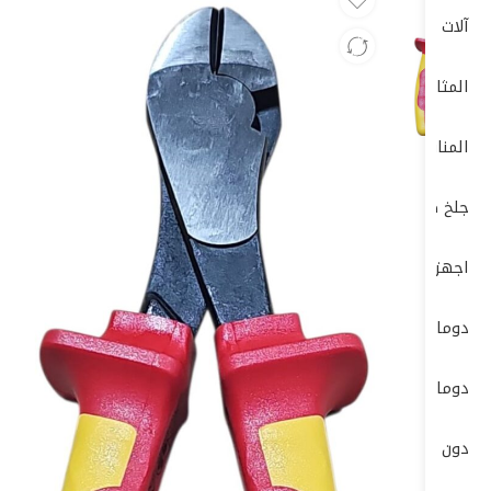
آلات الصنفرة (Sanders)
المثاقب الكهربائية (Drills)
المناشير الكهربائية (Saws)
جلخ صاروخ
اجهزة-كهربائية-وضغط-عالي
دوما
دوماتيك
دون شون DONG CHENG