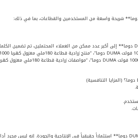
لضمان وصول **زرادية قطاعة 180ملي معزول كهربا 1000 فولت DUMA دوما** إلى أكبر عدد ممكن من العم
.
ستخدم.
ت.
في الختام، يُعد **زرادية قطاعة 180ملي معزول كهربا 1000 فولت DUMA دوما** استثماراً حقيقياً في ا