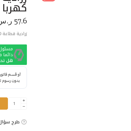
كهربا 1000 فولت DUMA دوما
57.6
ر.س
زرادية قطاعة 180ملي معزول كهربا 1000 فولت DUMA دوما
مسئول ا
دائما 
هل تحت
طرح سؤال