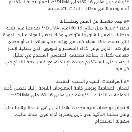
**ريشة دريل هلتي 16-160ملي DUMA**، لضمان تجربة استخدام
آمنة ومثمرة في مختلف البيئات التشغيلية.
## نبذة معمقة عن المنتج وتطبيقاته
تتميز **ريشة دريل هلتي 16-160ملي DUMA** بقدرتها على تلبية
متطلبات العمل الشاق والمتواصل، وذلك بفضل المواد عالية الجودة
التي صنعت منها. سواء كنت في ورشة عمل، موقع بناء، أو مصنع،
فإن هذا الدريل يوفر الأداء المستقر والموثوق الذي تحتاجه لإنجاز
مهامك بكفاءة. يساهم تصميمه الهندسي المتقدم في تقليل
الإجهاد على المستخدم وزيادة الإنتاجية، مع ضمان دقة النتائج في
كل مرة.
## المواصفات الفنية والتقنية الدقيقة
لضمان الشفافية وتوفير كافة المعلومات اللازمة، إليك تفصيل لأهم
المواصفات التقنية لـ **ريشة دريل هلتي 16-160ملي DUMA**:
لا تتوفر مواصفات فنية محددة لهذا الدريل في قاعدة بياناتنا حالياً،
ولكن يمكننا التأكيد على دريل يتميز بـ: أداء قوي, متانة عالية,
سهولة الاستخدام