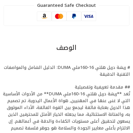
Guaranteed Safe Checkout
الوصف
# ريشة دريل هلتي 16-160ملي DUMA: الدليل الشامل والمواصفات
التقنية الدقيقة
## مقدمة تعريفية وتفصيلية
تُعد **ريشة دريل هلتي 16-160ملي DUMA** من الأدوات الأساسية
التي لا غنى عنها في المهنيين, هواة الأعمال اليدوية. تم تصميم
هذا الدريل بعناية فائقة ليجمع بين القوة الفائقة، الأداء الموثوق
به، والمتانة الاستثنائية، مما يجعله الخيار الأمثل للمحترفين الذين
يسعون لتحقيق أعلى مستويات الكفاءة والدقة في أعمالهم. إن
الالتزام بأعلى معايير الجودة والسلامة هو جوهر فلسفة تصميم