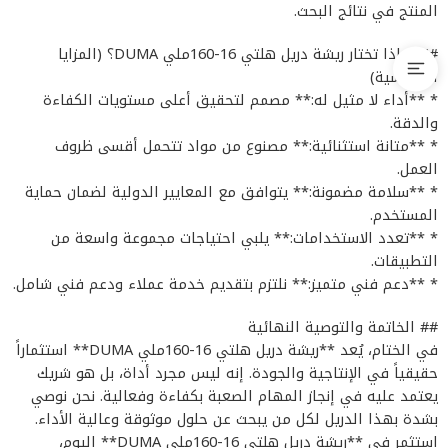
المنتج في نتائج البحث.
## لماذا تختار ريشة دريل هلتي 16-160ملي DUMA؟ (المزايا
التنافسية)
* **أداء لا مثيل له:** مصمم لتحقيق أعلى مستويات الكفاءة
والدقة.
* **متانة استثنائية:** مصنوع من مواد تتحمل أقسى ظروف
العمل.
* **سلامة مضمونة:** يتوافق مع المعايير الدولية لضمان حماية
المستخدم.
* **تعدد الاستخدامات:** يلبي احتياجات مجموعة واسعة من
التطبيقات.
* **دعم فني متميز:** نلتزم بتقديم خدمة عملاء ودعم فني شامل.
## الخاتمة والتوصية النهائية
في الختام، يُعد **ريشة دريل هلتي 16-160ملي DUMA** استثماراً
حقيقياً في الإنتاجية والجودة. إنه ليس مجرد أداة، بل هو شريك
يعتمد عليه في إنجاز المهام الصعبة بكفاءة وفعالية. نحن نوصي
بشدة بهذا الدريل لكل من يبحث عن حلول موثوقة وعالية الأداء.
استثمر في **ريشة دريل هلتي 16-160ملي DUMA** اليوم،