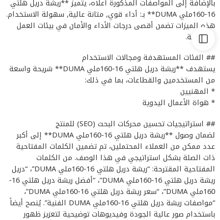
بالإضافة إلى المواصفات المذكورة أعلاه، يتميز **ريشة دريل هلتي
16-160ملي DUMA** بـ: أداء قوي, متانة عالية, سهولة الاستخدام.
هذه الميزات تضمن أقصى درجات الأداء والأمان في بيئات العمل
المختلفة.
## الفئات المستهدفة ومجالات الاستخدام
يستهدف **ريشة دريل هلتي 16-160ملي DUMA** شريحة واسعة
من المستخدمين والقطاعات، بما في ذلك:
* المهنيين
* هواة الأعمال اليدوية
## استراتيجيات تحسين محركات البحث (SEO) للمنتج
لضمان وصول **ريشة دريل هلتي 16-160ملي DUMA** إلى أكبر
عدد ممكن من العملاء المحتملين، تم تضمين الكلمات المفتاحية
ذات الصلة بشكل استراتيجي في هذا الوصف. من الكلمات
المفتاحية المقترحة: “ريشة دريل هلتي 16-160ملي DUMA”، “دريل
ريشة دريل هلتي 16-160ملي DUMA”، “أفضل ريشة دريل هلتي 16-
160ملي DUMA”، “سعر ريشة دريل هلتي 16-160ملي DUMA”،
“مواصفات ريشة دريل هلتي 16-160ملي DUMA الفنية”. يُنصح أيضاً
باستخدام صور عالية الجودة وفيديوهات توضيحية لتعزيز ظهور