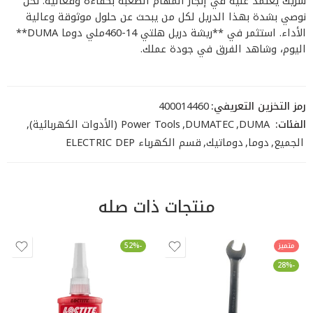
شريك يعتمد عليه في إنجاز المهام الصعبة بكفاءة وفعالية. نحن
نوصي بشدة بهذا الدريل لكل من يبحث عن حلول موثوقة وعالية
الأداء. استثمر في **ريشة دريل هلتي 14-460ملي دوما DUMA**
اليوم، وشاهد الفرق في جودة عملك.
رمز التخزين التعريفي:
400014460
الفئات:
DUMA
,
DUMATEC
,
Power Tools (الأدوات الكهربائية)
,
الجميع
,
دوما
,
دوماتيك
,
قسم الكهرباء ELECTRIC DEP
منتجات ذات صله
متميز
-52%
-28%