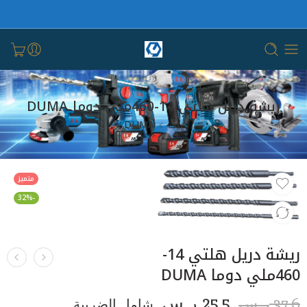
ريشة دريل هلتي 14-460ملي دوما DUMA
بيت
DUMA
متميز
-32%
ريشة دريل هلتي 14-
460ملي دوما DUMA
25.5
37.6
ر.س
شامل الضريبة
ر.س