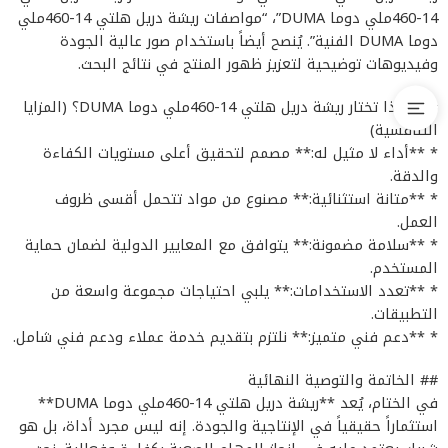
14-460ملي دوما DUMA”، “مواصفات ريشة دريل هلتي 14-460ملي
دوما DUMA الفنية”. يُنصح أيضاً باستخدام صور عالية الجودة
وفيديوهات توضيحية لتعزيز ظهور المنتج في نتائج البحث.
## لماذا تختار ريشة دريل هلتي 14-460ملي دوما DUMA؟ (المزايا
التنافسية)
* **أداء لا مثيل له:** مصمم لتحقيق أعلى مستويات الكفاءة
والدقة.
* **متانة استثنائية:** مصنوع من مواد تتحمل أقسى ظروف
العمل.
* **سلامة مضمونة:** يتوافق مع المعايير الدولية لضمان حماية
المستخدم.
* **تعدد الاستخدامات:** يلبي احتياجات مجموعة واسعة من
التطبيقات.
* **دعم فني متميز:** نلتزم بتقديم خدمة عملاء ودعم فني شامل.
## الخاتمة والتوصية النهائية
في الختام، يُعد **ريشة دريل هلتي 14-460ملي دوما DUMA**
استثماراً حقيقياً في الإنتاجية والجودة. إنه ليس مجرد أداة، بل هو