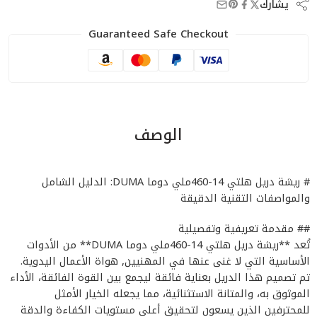
يشارك
Guaranteed Safe Checkout
الوصف
# ريشة دريل هلتي 14-460ملي دوما DUMA: الدليل الشامل
والمواصفات التقنية الدقيقة
## مقدمة تعريفية وتفصيلية
تُعد **ريشة دريل هلتي 14-460ملي دوما DUMA** من الأدوات
الأساسية التي لا غنى عنها في المهنيين, هواة الأعمال اليدوية.
تم تصميم هذا الدريل بعناية فائقة ليجمع بين القوة الفائقة، الأداء
الموثوق به، والمتانة الاستثنائية، مما يجعله الخيار الأمثل
للمحترفين الذين يسعون لتحقيق أعلى مستويات الكفاءة والدقة