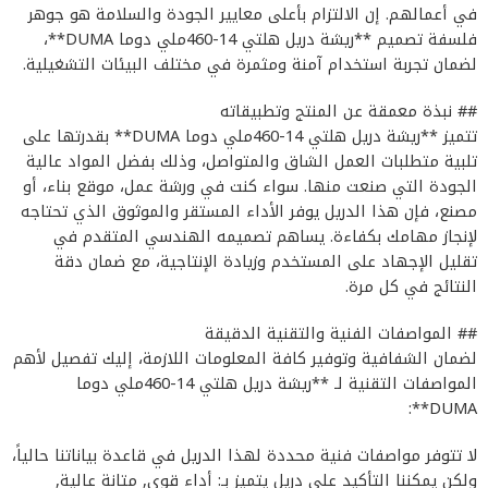
في أعمالهم. إن الالتزام بأعلى معايير الجودة والسلامة هو جوهر
فلسفة تصميم **ريشة دريل هلتي 14-460ملي دوما DUMA**،
لضمان تجربة استخدام آمنة ومثمرة في مختلف البيئات التشغيلية.
## نبذة معمقة عن المنتج وتطبيقاته
تتميز **ريشة دريل هلتي 14-460ملي دوما DUMA** بقدرتها على
تلبية متطلبات العمل الشاق والمتواصل، وذلك بفضل المواد عالية
الجودة التي صنعت منها. سواء كنت في ورشة عمل، موقع بناء، أو
مصنع، فإن هذا الدريل يوفر الأداء المستقر والموثوق الذي تحتاجه
لإنجاز مهامك بكفاءة. يساهم تصميمه الهندسي المتقدم في
تقليل الإجهاد على المستخدم وزيادة الإنتاجية، مع ضمان دقة
النتائج في كل مرة.
## المواصفات الفنية والتقنية الدقيقة
لضمان الشفافية وتوفير كافة المعلومات اللازمة، إليك تفصيل لأهم
المواصفات التقنية لـ **ريشة دريل هلتي 14-460ملي دوما
DUMA**:
لا تتوفر مواصفات فنية محددة لهذا الدريل في قاعدة بياناتنا حالياً،
ولكن يمكننا التأكيد على دريل يتميز بـ: أداء قوي, متانة عالية,