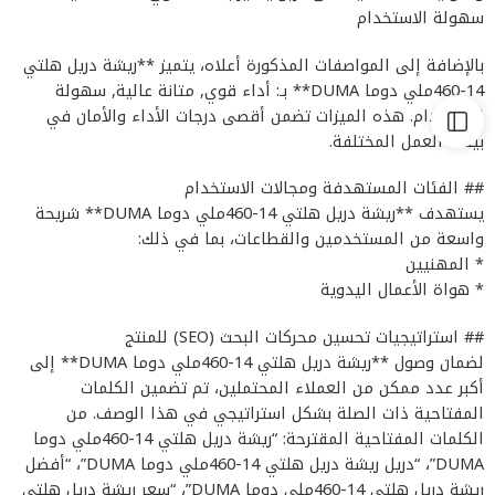
سهولة الاستخدام
بالإضافة إلى المواصفات المذكورة أعلاه، يتميز **ريشة دريل هلتي
14-460ملي دوما DUMA** بـ: أداء قوي, متانة عالية, سهولة
الاستخدام. هذه الميزات تضمن أقصى درجات الأداء والأمان في
بيئات العمل المختلفة.
## الفئات المستهدفة ومجالات الاستخدام
يستهدف **ريشة دريل هلتي 14-460ملي دوما DUMA** شريحة
واسعة من المستخدمين والقطاعات، بما في ذلك:
* المهنيين
* هواة الأعمال اليدوية
## استراتيجيات تحسين محركات البحث (SEO) للمنتج
لضمان وصول **ريشة دريل هلتي 14-460ملي دوما DUMA** إلى
أكبر عدد ممكن من العملاء المحتملين، تم تضمين الكلمات
المفتاحية ذات الصلة بشكل استراتيجي في هذا الوصف. من
الكلمات المفتاحية المقترحة: “ريشة دريل هلتي 14-460ملي دوما
DUMA”، “دريل ريشة دريل هلتي 14-460ملي دوما DUMA”، “أفضل
ريشة دريل هلتي 14-460ملي دوما DUMA”، “سعر ريشة دريل هلتي