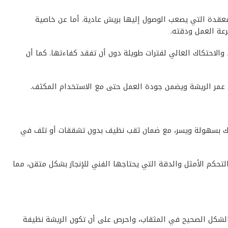
إلى المناطق العميقة والمعقدة التي يصعب الوصول إليها بريش عادية. أما عن خاصية
رعة العمل ودقته.
والاحتكاك العالي لفترات طويلة دون أن تفقد كفاءتها. كما أن
ستيك بسهولة ويسر، مع ضمان ثقب نظيف بدون تشققات أو تلف في
 التحكم الأمثل والدقة التي يحتاجها الفني للإنجاز بشكل متقن، مما
 من تثبيت الريشة بالشكل الصحيح في المثقاب، واحرص على أن تكون الريشة نظيفة