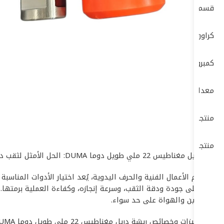
قسم الكهرباء ELECTRIC DEP
كراون- CROWN
كمبروسرات + طرمبات
معدات البناشر ومراكز الصيانة
منتجات بوش – BOSCH
منتجات ماكيتا – MAKITA
ريشة دريل مغناطيس 22 ملي طويل دوما DUMA: الحل الأمثل لثقب دقيق وقوي
في عالم الأعمال الفنية والحرف اليدوية، يُعد اختيار الأدوات المناسب
المحترفين والهواة على حد سواء.
### مميزات وخصائص ريشة دريل مغناطيس 22 ملي طويل دوما DUMA