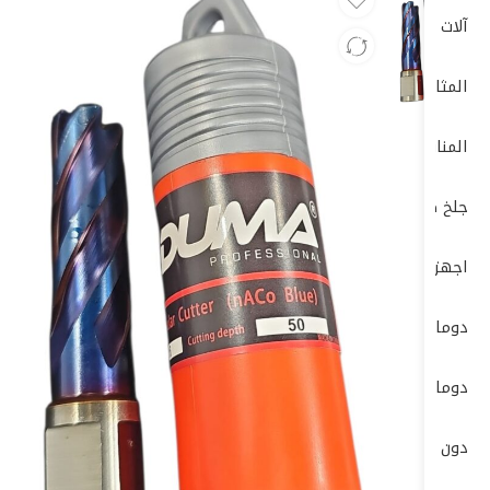
آلات الصنفرة (Sanders)
المثاقب الكهربائية (Drills)
المناشير الكهربائية (Saws)
جلخ صاروخ
اجهزة-كهربائية-وضغط-عالي
دوما
دوماتيك
دون شون DONG CHENG