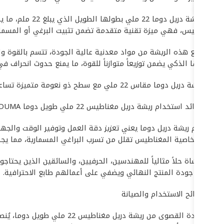
تتميز ريشة در
المغناطيس، فهي ميزة تقنية متقدمة تضمن تثبيت البرغي أو المسمار بق
تم تصنيع هذه الريشة من مواد معدنية عالية الجودة، تتسم بالقوة وال
تصميمها الذكي يضمن توزيعاً متوازناً للقوة، ما يمنع حدوث انحراف في
تأتي ريشة دريل دوما مقاس 22 ملي مع سطح ذو نعومة متميزة تساعد في تقليل الاحتكاك وبالتالي تقليل حرارة العمل، الأمر الذي يطيل من عمر الريشة ويضمن جودة العمل حتى مع الاستخدام المكثف.
### فوائد استخدام ريشة دريل مغناطيس 22 ملي طويل دوما DUMA
استخدام ريشة دريل دوما يعني تعزيز دقة العمل وتوفير الوقت والج
المادة. خاصية المغناطيس تقلل من تسرب البراغي المسمارية، مما يجنب
تعد الرشاة حلاً مثالياً للمهندسين، الحرفيين، والسائقين الذين يحتاج
يعزز من جودة المنتج النهائي ويضفي على أعمالهم طابع الاحترافية.
### نصائح الاستخدام والصيانة
للاستفادة القصوى من ريشة 