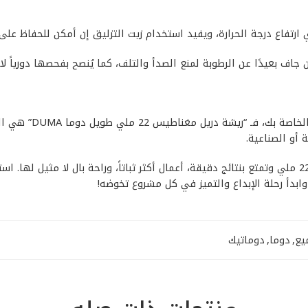
 ارتفاع درجة الحرارة، ويفيد استخدام زيت التزليق إن أمكن للحفاظ على
اف بعيدًا عن الرطوبة لمنع الصدأ والتلف، كما يُنصح بفحصها دورياً لا
إذا كنت تبحث عن أدا
 أو الصناعية.
لا تدع فرصة تحسين كفاءة أعمالك تفوتك؛ اقتنِ الآن ريشة دريل دوما 22 ملي وتمتع بنتائج دقيقة، أعمال أ
يع
,
دوما
,
دوماتيك