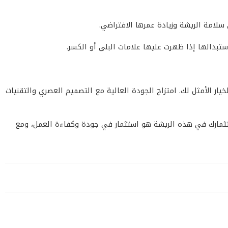
 سلامة الريشة وزيادة عمرها الافتراضي.
ستبدالها إذا ظهرت عليها علامات البلى أو الكسر.
ء متميز، دقة متناهية، وعمر طويل لأدوات الحفر الخاصة بك، فـ “ريشة دريل مغناطيس 22 ملي طويل دوما DUMA” هي الخيار الأمثل لك. امتزاج الجودة العالية مع التصميم العصري والتقنيات
كثر ثباتاً، وراحة بال لا مثيل لها. استثمارك في هذه الريشة هو استثمار في جودة وكفاءة العمل، ومع