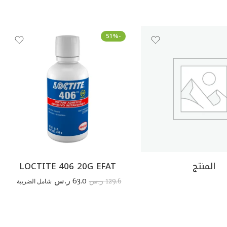
-51%
المنتج
LOCTITE 406 20G EFAT
63.0
129.6
ر.س
شامل الضريبة
ر.س