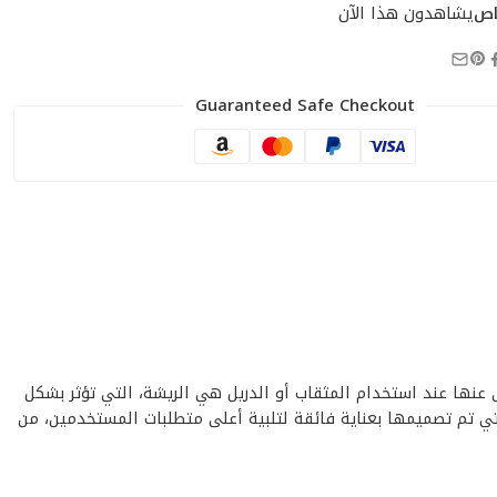
اص
يشاهدون هذا الآن
Guaranteed Safe Checkout
نى عنها عند استخدام المثقاب أو الدريل هي الريشة، التي تؤثر بشكل
ودة ودقة الثقب، وسرعة إنجازه، وكفاءة العملية برمتها. هنا تأتي أهمية “ريشة دريل مغناطيس 22 ملي طويل دوما DUMA”، التي تم تصميمها بعناية فائقة لتلبية أعلى متطلبات المستخدمين، من