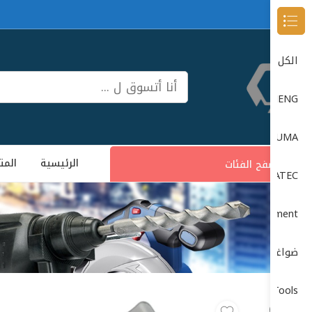
Browse Categories
الكل
DONG CHENG دون شون
DUMA
الرئيسية
المت
تصفح الفئات
DUMATEC
Garage Equipment (معدات الورش)
ضواغط الهواء (Air Compressors)
Power Tools (الأدوات الكهربائية)