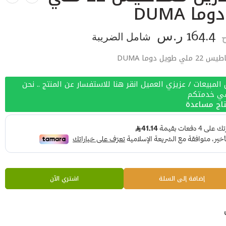
ا DUMA
164.4
ر.س
شامل الضريبة
يل دوما DUMA
لمبيعات / عزيزي العميل انقر هنا للاستفسار عن المنتج .. نحن
في خدمتكم
اج مساعدة
إضافة إلى السلة
اشتري الآن