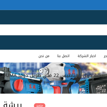
جر
اخبار الشركة
اتصل بنا
من نحن
ريشة دريل مغناطيس 22 ملي طويل دوما DUMA
بيت
الجميع
متميز