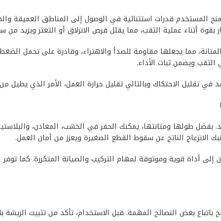
يل دوما 22 ملي بطولها الطويل الذي يبلغ 22 ملم، ما يمنح المستخدم قدرات استثنائية في الوصول 
وة أثناء عملية الثقب، مما يقلل فرص الانزلاق أو التعثر ويزيد من س
متانة، مما يجعلها مقاومة للصدأ والاهتراء، وقادرة على تحمل الضغط 
 الثقب ويضمن ثبات الأداء.
هد. بفضل طولها ومتانتها، يمكنك الحفر في الخشب، المعادن، والبلا
ك الانزعاج الناتج عن سقوط القطع الصغيرة ويعزز من أمان العمل.
ون إلى أداة قوية وموثوقة لمهام التركيب والصيانة المتكررة. كما توفر
دريل مغناطيس 22 ملي طويل دوما، يُنصح باتباع بعض النصائح المهمة. قبل الاستخدام، تأكد