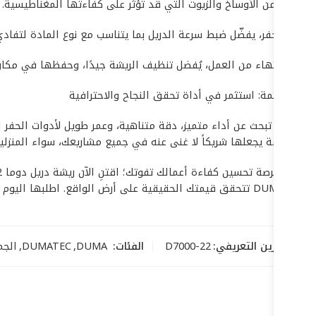
وخالية من الأوساخ والزيوت التي قد تؤثر على كفاءتها المغناطيسية.
خلال الحفر، يفضّل ضبط سرعة الدريل بما يتناسب مع نوع المادة لتفادي
بعد الانتهاء من العمل، يُفضل تنظيف الريشة جيدًا، وحفظها في مكان ج
### خاتمة: استثمر في أداة تحقق النجاح والاحترافية
المتقدمة يجعلها شريكاً لا غنى عنه في جميع مشاريعك، سواء المنزلية
دوما DUMA تتحقق قيمتك الحقيقية على أرض الواقع. اطلبها اليوم وابدأ رحلة الإبداع والتميز في كل مشروع تخوضه!
رمز التخزين التعريفي:
D7000-22
الفئات:
DUMA
,
DUMATEC
,
الجم