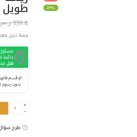
طويل دوم
-29%
232.4
ر.س
ريشة دريل مغناطيس 22 ملي طو
مسئول ا
دائما 
هل تحت
طرح سؤال