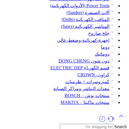
Power Tools (الأدوات الكهربائية)
آلات الصنفرة (Sanders)
المثاقب الكهربائية (Drills)
المناشير الكهربائية (Saws)
جلخ صاروخ
اجهزة-كهربائية-وضغط-عالي
دوما
دوماتيك
دون شون DONG CHENG
قسم الكهرباء ELECTRIC DEP
كراون- CROWN
كمبروسرات + طرمبات
معدات البناشر ومراكز الصيانة
منتجات بوش – BOSCH
منتجات ماكيتا – MAKITA
Search