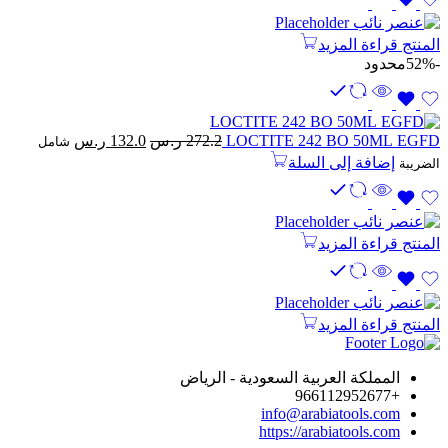
المنتج
قراءة المزيد
-52%
محدود
السعر
السعر
LOCTITE 242 BO 50ML EGFD
272.2
ر.س
132.0
ر.س
شامل
الأصلي
الحالي
إضافة إلى السلة
الضريبة
هو:
هو:
272.2 ر.س.
132.0 ر.س.
المنتج
قراءة المزيد
المنتج
قراءة المزيد
المملكة العربية السعودية - الرياض
+966112952677
info@arabiatools.com
https://arabiatools.com