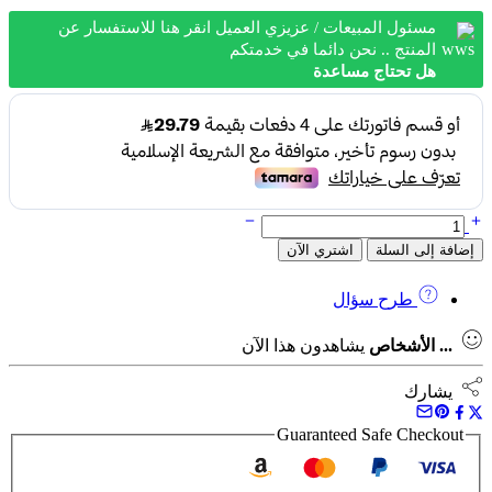
199.2 ر.س.
119.2 ر.س.
مسئول المبيعات / عزيزي العميل انقر هنا للاستفسار عن
المنتج .. نحن دائما في خدمتكم
هل تحتاج مساعدة
كمية
ريشة دريل مغناطيس 16 ملي طويل دوما DUMA
إضافة إلى السلة
اشتري الآن
طرح سؤال
...
الأشخاص
يشاهدون هذا الآن
يشارك
Guaranteed Safe Checkout