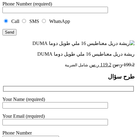
Phone Number (required)
Call
SMS
WhatsApp
ريشة دريل مغناطيس 16 ملي طويل دوما DUMA
السعر
السعر
199.2
ر.س
119.2
ر.س
شامل الضريبة
الأصلي
الحالي
طرح سؤال
هو:
هو:
199.2 ر.س.
119.2 ر.س.
Your Name (required)
Your Email (required)
Phone Number