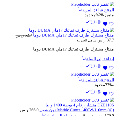
المنتج
قراءة المزيد
متميز
-28%
محدود
مفتاح مشترك طرف تماتيك 17ملي DUMA دوما
52.7
ر.س
السعر
السعر
37.7
ر.س
شامل الضريبة
الأصلي
الحالي
مفتاح مشترك طرف تماتيك 17ملي DUMA دوما
هو:
هو:
52.7 ر.س.
37.7 ر.س.
إضافة إلى السلة
المنتج
قراءة المزيد
-33%
محدود
DZE110S منشار رخام 4 بوصة 1400 واط
Marble Cutter 1400W/110mm (4″) دون شون
266.0
ر.س
السعر
السعر
179.0
ر.س
إضافة إلى السلة
شامل الضريبة