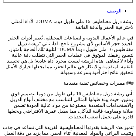
الوصف
ريشة دريل مغناطيس 16 ملي طويل دوما DUMA: الأداة المثلى
لاحترافية الحفر والدقة الفائقة
في عالم الأعمال اليدوية والصناعات المختلفة، تُعتبر أدوات الحفر
الجيدة حجر الأساس لأي مشروع ناجح. لذا، تأتي “ريشة دريل
مغناطيس 16 ملي طويل دوما DUMA” لتلبية تلك الحاجة بامتياز،
لتصبح رفيقك الموثوق في عمليات الحفر التي تتطلب دقة عالية
وأداء لا يُضاهى. هذه الريشة ليست مجرد أداة عادية؛ بل هي تجسيد
للتقنية المتقدمة والابتكار في عالم الحفر، مما يجعلها خيارك الأمثل
لتحقيق نتائج احترافية بسرعة وسهولة.
### مميزات وخصائص تقنية متقدمة
تأتي ريشة دريل مغناطيس 16 ملي طويل من دوما بتصميم قوي
ومتين، حيث يبلغ طولها المثالي لتتناسب مع مختلف أنواع الدريل
والاستخدامات المتعددة. مصنوعة من مواد عالية الجودة تضمن
صلابة ومقاومة فائقة للتآكل، مما يطيل عمرها الافتراضي ويجعلها
قادرة على تحمل أصعب التحديات.
تتميز هذه الريشة بقدرتها المغناطيسية الفريدة التي تساعد في جذب
وتثبيت البراغي والمواد المعدنية أثناء الحفر، مما يزيد من دقة العمل