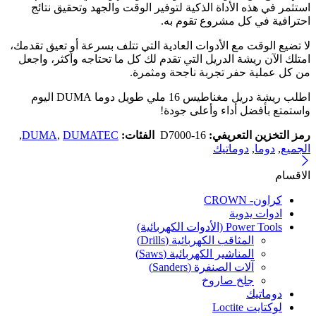
استثمر في هذه الأداة الذكية لتوفير الوقت والجهد وتحقيق نتائج
احترافية في كل مشروع تقوم به.
لا تضيع الوقت مع الأدوات العادية التي تتلف بسرعة أو تعيق تقدمك،
امتلك الآن ريشة الدريل التي تقدم لك كل ما تحتاجه وأكثر، واجعل
من كل عملية حفر تجربة ناجحة ومثمرة.
اطلب ريشة دريل مغناطيس 16 ملي طويل دوما DUMA اليوم
واستمتع بأفضل أداء وأعلى جودة!
رمز التخزين التعريفي:
D7000-16
الفئات:
DUMATEC
,
DUMA
,
الجميع
,
دوما
,
دوماتيك
الاقسام
كراون- CROWN
ادوات يدوية
Power Tools (الأدوات الكهربائية)
المثاقب الكهربائية (Drills)
المناشير الكهربائية (Saws)
آلات الصنفرة (Sanders)
جلخ صاروخ
دوماتيك
لوكتايت Loctite