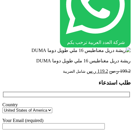
شركة العدد العربية ترحب بكم
ريشة دريل مغناطيس 16 ملي طويل دوما DUMA
السعر
السعر
199.2
ر.س
119.2
ر.س
شامل الضريبة
الأصلي
الحالي
طلب استدعاء
هو:
هو:
199.2 ر.س.
119.2 ر.س.
Country
Your Email (required)