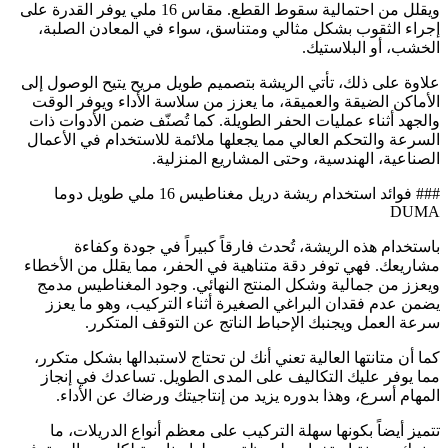
ويقلل من احتمالية سقوط القطع. مقاس 16 ملي يوفر القدرة على
إجراء الثقوب بشكل مثالي ومتناسق، سواء في المعادن الصلبة،
الخشب، أو البلاستيك.
علاوة على ذلك، تأتي الريشة بتصميم طويل مريح يتيح الوصول إلى
الأماكن الضيقة والعميقة، ما يعزز من سلاسة الأداء ويوفر الوقت
والجهد أثناء عمليات الحفر الطويلة. كما تُصنّف ضمن الأدوات ذات
السرعة والتحكم العالي مما يجعلها ملائمة للاستخدام في الأعمال
الصناعية، الهندسية، وحتى المشاريع المنزلية.
### فوائد استخدام ريشة دريل مغناطيس 16 ملي طويل دوما
DUMA
باستخدام هذه الريشة، تُحدث فارقاً كبيراً في جودة وكفاءة
مشاريعك. فهي توفر دقة متناهية في الحفر، مما يقلل من الأخطاء
ويعزز من جمالية وشكل المنتج النهائي. وجود المغناطيس مدمج
يضمن عدم فقدان البراغي الصغيرة أثناء التركيب، وهو ما يعزز
سرعة العمل ويجنبك الإحباط الناتج عن التوقف المتكرر.
كما أن متانتها العالية تعني أنك لن تحتاج لاستبدالها بشكل متكرر،
مما يوفر عليك التكاليف على المدى الطويل. تساعدك في إنجاز
المهام أسرع، وهذا بدوره يزيد من إنتاجيتك ورضاك عن الأداء.
تتميز أيضاً بكونها سهلة التركيب على معظم أنواع الدريلات، ما