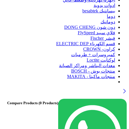
ادوات يدوية
بيسانتيك besabtek
دوما
دوماتيك
دون شون DONG CHENG
فلاي سبيد FlySpeed
فيشر Fischer
قسم الكهرباء ELECTRIC DEP
كراون- CROWN
كمبروسرات + طرمبات
لوكتايت Loctite
معدات البناشر ومراكز الصيانة
منتجات بوش - BOSCH
منتجات ماكيتا - MAKITA
Compare Products
(0 Products)