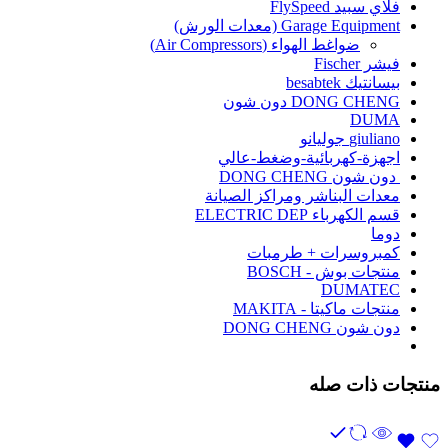
فلاي سبيد FlySpeed
Garage Equipment (معدات الورش)
ضواغط الهواء (Air Compressors)
فيشر Fischer
بيسانتيك besabtek
DONG CHENG دون شون
DUMA
giuliano جوليانو
اجهزة-كهربائية-وضغط-عالي
دون شون DONG CHENG
معدات البناشر ومراكز الصيانة
قسم الكهرباء ELECTRIC DEP
دوما
كمبروسرات + طرمبات
منتجات بوش - BOSCH
DUMATEC
منتجات ماكيتا - MAKITA
دون شون DONG CHENG
منتجات ذات صله