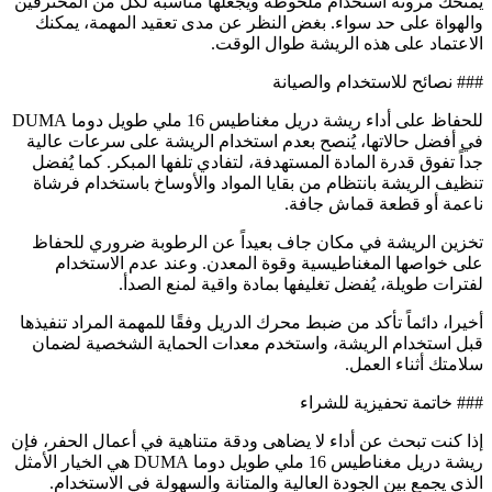
يمنحك مرونة استخدام ملحوظة ويجعلها مناسبة لكل من المحترفين
والهواة على حد سواء. بغض النظر عن مدى تعقيد المهمة، يمكنك
الاعتماد على هذه الريشة طوال الوقت.
### نصائح للاستخدام والصيانة
للحفاظ على أداء ريشة دريل مغناطيس 16 ملي طويل دوما DUMA
في أفضل حالاتها، يُنصح بعدم استخدام الريشة على سرعات عالية
جداً تفوق قدرة المادة المستهدفة، لتفادي تلفها المبكر. كما يُفضل
تنظيف الريشة بانتظام من بقايا المواد والأوساخ باستخدام فرشاة
ناعمة أو قطعة قماش جافة.
تخزين الريشة في مكان جاف بعيداً عن الرطوبة ضروري للحفاظ
على خواصها المغناطيسية وقوة المعدن. وعند عدم الاستخدام
لفترات طويلة، يُفضل تغليفها بمادة واقية لمنع الصدأ.
أخيرا، دائماً تأكد من ضبط محرك الدريل وفقًا للمهمة المراد تنفيذها
قبل استخدام الريشة، واستخدم معدات الحماية الشخصية لضمان
سلامتك أثناء العمل.
### خاتمة تحفيزية للشراء
إذا كنت تبحث عن أداء لا يضاهى ودقة متناهية في أعمال الحفر، فإن
ريشة دريل مغناطيس 16 ملي طويل دوما DUMA هي الخيار الأمثل
الذي يجمع بين الجودة العالية والمتانة والسهولة في الاستخدام.