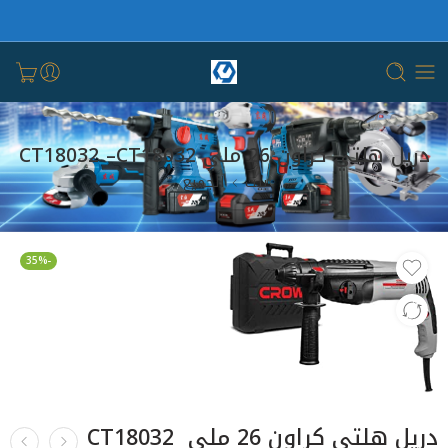
دريل هلتي كراون 26 ملي CT18032 –CT18032
بيت
الجميع
-35%
دريل هلتي كراون 26 ملي CT18032