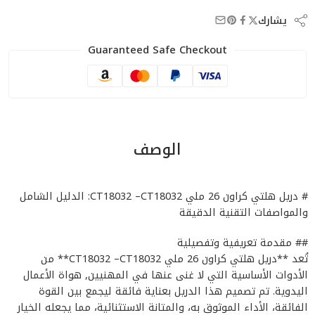
يشارك
Guaranteed Safe Checkout
الوصف
# دريل هلتي كراون 26 ملي CT18032 –CT18032: الدليل الشامل
والمواصفات التقنية الدقيقة
## مقدمة تعريفية وتفصيلية
تُعد **دريل هلتي كراون 26 ملي CT18032 –CT18032** من
الأدوات الأساسية التي لا غنى عنها في المهنيين, هواة الأعمال
اليدوية. تم تصميم هذا الدريل بعناية فائقة ليجمع بين القوة
الفائقة، الأداء الموثوق به، والمتانة الاستثنائية، مما يجعله الخيار