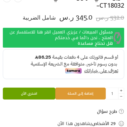
–CT18032
345.0
532.0
ر.س
شامل الضريبة
ر.س
مسئول المبيعات / عزيزي العميل انقر هنا للاستفسار عن
المنتج .. نحن دائما في خدمتكم
هل تحتاج مساعدة
إضافة إلى السلة
اشتري الآن
طرح سؤال
29
الأشخاص
يشاهدون هذا الآن