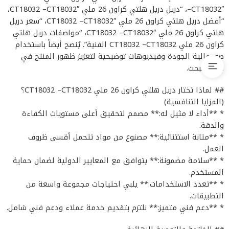
–CT18032″، “دريل دريل هلتي كراون 26 ملي CT18032 –CT18032″،
“أفضل دريل هلتي كراون 26 ملي CT18032 –CT18032″، “سعر دريل
هلتي كراون 26 ملي CT18032 –CT18032″، “مواصفات دريل هلتي
كراون 26 ملي CT18032 –CT18032 الفنية”. يُنصح أيضاً باستخدام
صور عالية الجودة وفيديوهات توضيحية لتعزيز ظهور المنتج في
نتائج البحث.
## لماذا تختار دريل هلتي كراون 26 ملي CT18032 –CT18032؟
(المزايا التنافسية)
* **أداء لا مثيل له:** مصمم لتحقيق أعلى مستويات الكفاءة
والدقة.
* **متانة استثنائية:** مصنوع من مواد تتحمل أقسى ظروف
العمل.
* **سلامة مضمونة:** يتوافق مع المعايير الدولية لضمان حماية
المستخدم.
* **تعدد الاستخدامات:** يلبي احتياجات مجموعة واسعة من
التطبيقات.
* **دعم فني متميز:** نلتزم بتقديم خدمة عملاء ودعم فني شامل.