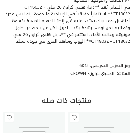
## الخاتمة والتوصية النهائية
في الختام، يُعد **دريل هلتي كراون 26 ملي CT18032 –
CT18032** استثماراً حقيقياً في الإنتاجية والجودة. إنه ليس مجرد
أداة، بل هو شريك يعتمد عليه في إنجاز المهام الصعبة بكفاءة
وفعالية. نحن نوصي بشدة بهذا الدريل لكل من يبحث عن حلول
موثوقة وعالية الأداء. استثمر في **دريل هلتي كراون 26 ملي
CT18032 –CT18032** اليوم، وشاهد الفرق في جودة عملك.
رمز التخزين التعريفي:
6845
الفئات:
الجميع
,
كراون- CROWN
منتجات ذات صله