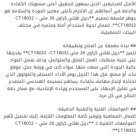
الأمثل للمحترفين الذين يسعون لتحقيق أعلى مستويات الكفاءة
والدقة في أعمالهم. إن الالتزام بأعلى معايير الجودة والسلامة هو
جوهر فلسفة تصميم **دريل هلتي كراون 26 ملي CT18032 –
CT18032**، لضمان تجربة استخدام آمنة ومثمرة في مختلف
البيئات التشغيلية.
## نبذة معمقة عن المنتج وتطبيقاته
تتميز **دريل هلتي كراون 26 ملي CT18032 –CT18032** بقدرتها
على تلبية متطلبات العمل الشاق والمتواصل، وذلك بفضل المواد
عالية الجودة التي صنعت منها. سواء كنت في ورشة عمل، موقع
بناء، أو مصنع، فإن هذا الدريل يوفر الأداء المستقر والموثوق الذي
تحتاجه لإنجاز مهامك بكفاءة. يساهم تصميمه الهندسي المتقدم
في تقليل الإجهاد على المستخدم وزيادة الإنتاجية، مع ضمان دقة
النتائج في كل مرة.
## المواصفات الفنية والتقنية الدقيقة
لضمان الشفافية وتوفير كافة المعلومات اللازمة، إليك تفصيل لأهم
المواصفات التقنية لـ **دريل هلتي كراون 26 ملي CT18032 –
CT18032**: