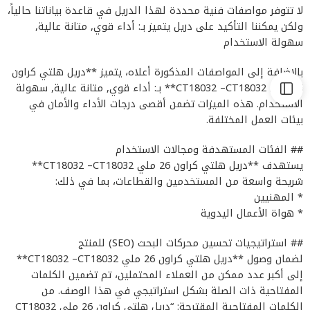
لا تتوفر مواصفات فنية محددة لهذا الدريل في قاعدة بياناتنا حالياً،
ولكن يمكننا التأكيد على دريل يتميز بـ: أداء قوي, متانة عالية,
سهولة الاستخدام
بالإضافة إلى المواصفات المذكورة أعلاه، يتميز **دريل هلتي كراون
26 ملي CT18032 –CT18032** بـ: أداء قوي, متانة عالية, سهولة
الاستخدام. هذه الميزات تضمن أقصى درجات الأداء والأمان في
بيئات العمل المختلفة.
## الفئات المستهدفة ومجالات الاستخدام
يستهدف **دريل هلتي كراون 26 ملي CT18032 –CT18032**
شريحة واسعة من المستخدمين والقطاعات، بما في ذلك:
* المهنيين
* هواة الأعمال اليدوية
## استراتيجيات تحسين محركات البحث (SEO) للمنتج
لضمان وصول **دريل هلتي كراون 26 ملي CT18032 –CT18032**
إلى أكبر عدد ممكن من العملاء المحتملين، تم تضمين الكلمات
المفتاحية ذات الصلة بشكل استراتيجي في هذا الوصف. من
الكلمات المفتاحية المقترحة: “دريل هلتي كراون 26 ملي CT18032