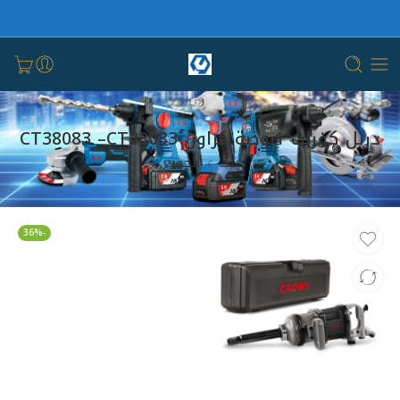
دريل كفرات 1بوصة كراون CT38083 –CT38083
بيت
الجميع
-36%