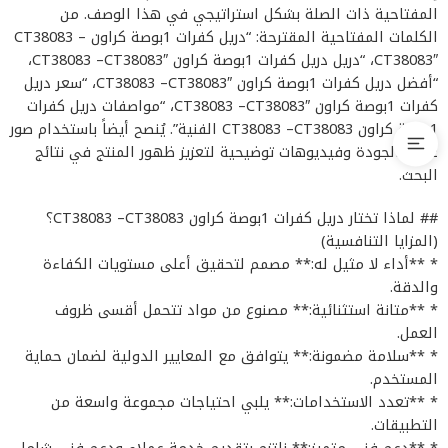
المفتاحية ذات الصلة بشكل استراتيجي في هذا الوصف. من
الكلمات المفتاحية المقترحة: “دريل كفرات 1بوصة كراون CT38083 –
CT38083″، “دريل دريل كفرات 1بوصة كراون CT38083 –CT38083″،
“أفضل دريل كفرات 1بوصة كراون CT38083 –CT38083″، “سعر دريل
كفرات 1بوصة كراون CT38083 –CT38083″، “مواصفات دريل كفرات
1بوصة كراون CT38083 –CT38083 الفنية”. يُنصح أيضاً باستخدام صور
عالية الجودة وفيديوهات توضيحية لتعزيز ظهور المنتج في نتائج
البحث.
## لماذا تختار دريل كفرات 1بوصة كراون CT38083 –CT38083؟
(المزايا التنافسية)
* **أداء لا مثيل له:** مصمم لتحقيق أعلى مستويات الكفاءة
والدقة.
* **متانة استثنائية:** مصنوع من مواد تتحمل أقسى ظروف
العمل.
* **سلامة مضمونة:** يتوافق مع المعايير الدولية لضمان حماية
المستخدم.
* **تعدد الاستخدامات:** يلبي احتياجات مجموعة واسعة من
التطبيقات.
* **دعم فني متميز:** نلتزم بتقديم خدمة عملاء ودعم فني شامل.