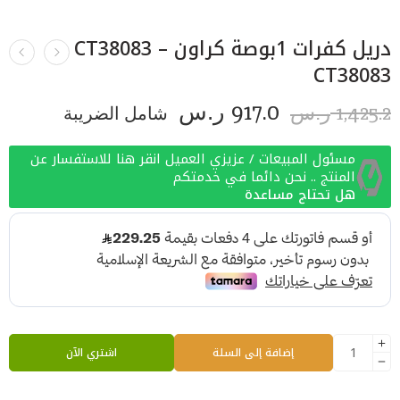
دريل كفرات 1بوصة كراون CT38083 –
CT38083
917.0
1,425.2
ر.س
شامل الضريبة
ر.س
مسئول المبيعات / عزيزي العميل انقر هنا للاستفسار عن
المنتج .. نحن دائما في خدمتكم
هل تحتاج مساعدة
إضافة إلى السلة
اشتري الآن