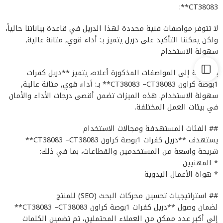
CT38083**:
لا تتوفر مواصفات فنية محددة لهذا الدريل في قاعدة بياناتنا حالياً،
ولكن يمكننا التأكيد على دريل يتميز بـ: أداء قوي, متانة عالية,
سهولة الاستخدام
بالإضافة إلى المواصفات المذكورة أعلاه، يتميز **دريل كفرات
1بوصة كراون CT38083 –CT38083** بـ: أداء قوي, متانة عالية,
سهولة الاستخدام. هذه الميزات تضمن أقصى درجات الأداء والأمان
في بيئات العمل المختلفة.
## الفئات المستهدفة ومجالات الاستخدام
يستهدف **دريل كفرات 1بوصة كراون CT38083 –CT38083**
شريحة واسعة من المستخدمين والقطاعات، بما في ذلك:
* المهنيين
* هواة الأعمال اليدوية
## استراتيجيات تحسين محركات البحث (SEO) للمنتج
لضمان وصول **دريل كفرات 1بوصة كراون CT38083 –CT38083**
إلى أكبر عدد ممكن من العملاء المحتملين، تم تضمين الكلمات