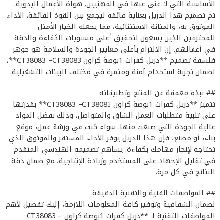
الأساسية التي لا غنى عنها في المهنيين, هواة الأعمال اليدوية.
تم تصميم هذا الدريل بعناية فائقة ليجمع بين القوة الفائقة، الأداء
الموثوق به، والمتانة الاستثنائية، مما يجعله الخيار الأمثل
للمحترفين الذين يسعون لتحقيق أعلى مستويات الكفاءة والدقة
في أعمالهم. إن الالتزام بأعلى معايير الجودة والسلامة هو جوهر
فلسفة تصميم **دريل كفرات 1بوصة كراون CT38083 –CT38083**،
لضمان تجربة استخدام آمنة ومثمرة في مختلف البيئات التشغيلية.
## نبذة معمقة عن المنتج وتطبيقاته
تتميز **دريل كفرات 1بوصة كراون CT38083 –CT38083** بقدرتها
على تلبية متطلبات العمل الشاق والمتواصل، وذلك بفضل المواد
عالية الجودة التي صنعت منها. سواء كنت في ورشة عمل، موقع
بناء، أو مصنع، فإن هذا الدريل يوفر الأداء المستقر والموثوق الذي
تحتاجه لإنجاز مهامك بكفاءة. يساهم تصميمه الهندسي المتقدم
في تقليل الإجهاد على المستخدم وزيادة الإنتاجية، مع ضمان دقة
النتائج في كل مرة.
## المواصفات الفنية والتقنية الدقيقة
لضمان الشفافية وتوفير كافة المعلومات اللازمة، إليك تفصيل لأهم
المواصفات التقنية لـ **دريل كفرات 1بوصة كراون CT38083 –