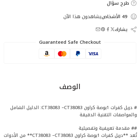
طرح سؤال
49
الأشخاص
يشاهدون هذا الآن
يشارك
Guaranteed Safe Checkout
الوصف
# دريل كفرات 1بوصة كراون CT38083 –CT38083: الدليل الشامل
والمواصفات التقنية الدقيقة
## مقدمة تعريفية وتفصيلية
تُعد **دريل كفرات 1بوصة كراون CT38083 –CT38083** من الأدوات