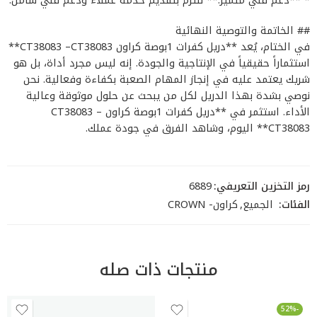
## الخاتمة والتوصية النهائية
في الختام، يُعد **دريل كفرات 1بوصة كراون CT38083 –CT38083**
استثماراً حقيقياً في الإنتاجية والجودة. إنه ليس مجرد أداة، بل هو
شريك يعتمد عليه في إنجاز المهام الصعبة بكفاءة وفعالية. نحن
نوصي بشدة بهذا الدريل لكل من يبحث عن حلول موثوقة وعالية
الأداء. استثمر في **دريل كفرات 1بوصة كراون CT38083 –
CT38083** اليوم، وشاهد الفرق في جودة عملك.
رمز التخزين التعريفي:
6889
الفئات:
الجميع
,
كراون- CROWN
منتجات ذات صله
-52%