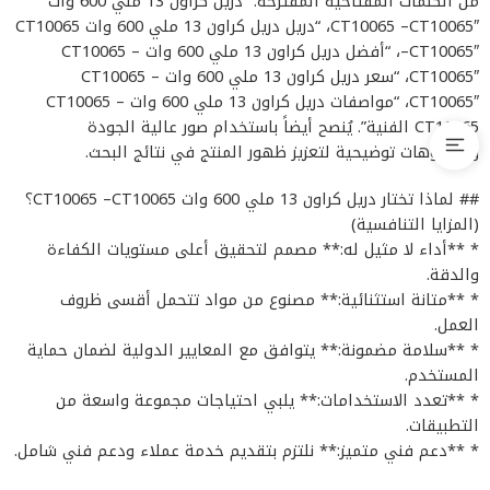
من الكلمات المفتاحية المقترحة: “دريل كراون 13 ملي 600 وات
CT10065 –CT10065″، “دريل دريل كراون 13 ملي 600 وات CT10065
–CT10065″، “أفضل دريل كراون 13 ملي 600 وات CT10065 –
CT10065″، “سعر دريل كراون 13 ملي 600 وات CT10065 –
CT10065″، “مواصفات دريل كراون 13 ملي 600 وات CT10065 –
CT10065 الفنية”. يُنصح أيضاً باستخدام صور عالية الجودة
وفيديوهات توضيحية لتعزيز ظهور المنتج في نتائج البحث.
## لماذا تختار دريل كراون 13 ملي 600 وات CT10065 –CT10065؟
(المزايا التنافسية)
* **أداء لا مثيل له:** مصمم لتحقيق أعلى مستويات الكفاءة
والدقة.
* **متانة استثنائية:** مصنوع من مواد تتحمل أقسى ظروف
العمل.
* **سلامة مضمونة:** يتوافق مع المعايير الدولية لضمان حماية
المستخدم.
* **تعدد الاستخدامات:** يلبي احتياجات مجموعة واسعة من
التطبيقات.
* **دعم فني متميز:** نلتزم بتقديم خدمة عملاء ودعم فني شامل.