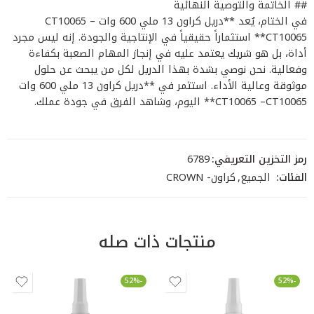
## الخاتمة والتوصية النهائية
في الختام، يُعد **دريل كراون 13 ملي 600 وات CT10065 –
CT10065** استثماراً حقيقياً في الإنتاجية والجودة. إنه ليس مجرد
أداة، بل هو شريك يعتمد عليه في إنجاز المهام الصعبة بكفاءة
وفعالية. نحن نوصي بشدة بهذا الدريل لكل من يبحث عن حلول
موثوقة وعالية الأداء. استثمر في **دريل كراون 13 ملي 600 وات
CT10065 –CT10065** اليوم، وشاهد الفرق في جودة عملك.
رمز التخزين التعريفي:
6789
الفئات:
الجميع
,
كراون- CROWN
منتجات ذات صله
-52%
-52%