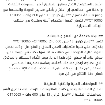
الأمثل للمحترفين الذين يسعون لتحقيق أعلى مستويات الكفاءة
والدقة في أعمالهم. إن الالتزام بأعلى معايير الجودة والسلامة هو
جوهر فلسفة تصميم **دريل كراون 13 ملي 600 وات CT10065 –
CT10065**، لضمان تجربة استخدام آمنة ومثمرة في مختلف
البيئات التشغيلية.
## نبذة معمقة عن المنتج وتطبيقاته
تتميز **دريل كراون 13 ملي 600 وات CT10065 –CT10065**
بقدرتها على تلبية متطلبات العمل الشاق والمتواصل، وذلك بفضل
المواد عالية الجودة التي صنعت منها. سواء كنت في ورشة عمل،
موقع بناء، أو مصنع، فإن هذا الدريل يوفر الأداء المستقر والموثوق
الذي تحتاجه لإنجاز مهامك بكفاءة. يساهم تصميمه الهندسي
المتقدم في تقليل الإجهاد على المستخدم وزيادة الإنتاجية، مع
ضمان دقة النتائج في كل مرة.
## المواصفات الفنية والتقنية الدقيقة
لضمان الشفافية وتوفير كافة المعلومات اللازمة، إليك تفصيل لأهم
المواصفات التقنية لـ **دريل كراون 13 ملي 600 وات CT10065 –
CT10065**: