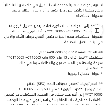
لا تتوفر مواصفات فنية محددة لهذا الدريل في قاعدة بياناتنا حالياً،
ولكن يمكننا التأكيد على دريل يتميز بـ: أداء قوي, متانة عالية,
سهولة الاستخدام
بالإضافة إلى المواصفات المذكورة أعلاه، يتميز **دريل كراون 13
ملي 600 وات CT10065 –CT10065** بـ: أداء قوي, متانة عالية,
سهولة الاستخدام. هذه الميزات تضمن أقصى درجات الأداء والأمان
في بيئات العمل المختلفة.
## الفئات المستهدفة ومجالات الاستخدام
يستهدف **دريل كراون 13 ملي 600 وات CT10065 –CT10065**
شريحة واسعة من المستخدمين والقطاعات، بما في ذلك:
* المهنيين
* هواة الأعمال اليدوية
## استراتيجيات تحسين محركات البحث (SEO) للمنتج
لضمان وصول **دريل كراون 13 ملي 600 وات CT10065 –
CT10065** إلى أكبر عدد ممكن من العملاء المحتملين، تم تضمين
الكلمات المفتاحية ذات الصلة بشكل استراتيجي في هذا الوصف.