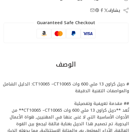
يشارك
Guaranteed Safe Checkout
الوصف
# دريل كراون 13 ملي 600 وات CT10065 –CT10065: الدليل الشامل
والمواصفات التقنية الدقيقة
## مقدمة تعريفية وتفصيلية
تُعد **دريل كراون 13 ملي 600 وات CT10065 –CT10065** من
الأدوات الأساسية التي لا غنى عنها في المهنيين, هواة الأعمال
اليدوية. تم تصميم هذا الدريل بعناية فائقة ليجمع بين القوة
الفائقة، الأداء الموثوق به، والمتانة الاستثنائية، مما يجعله الخيار