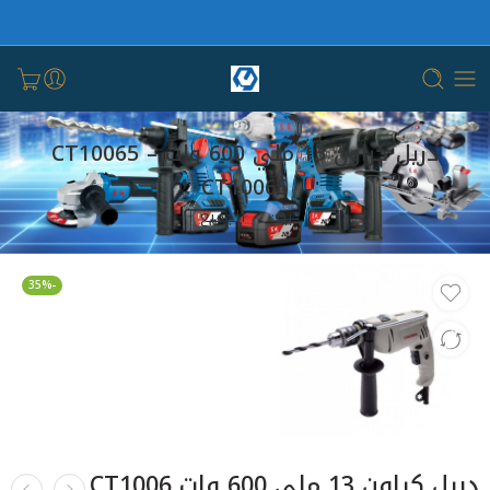
دريل كراون 13 ملي 600 وات CT10065 –
CT10065
بيت
الجميع
-35%
دريل كراون 13 ملي 600 وات CT1006