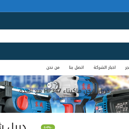
جر
اخبار الشركة
اتصل بنا
من نحن
دريل شحن ماكيتاء HP347 مع العدة
بيت
الجميع
-64%