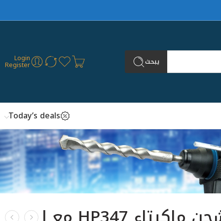
Login
يبحث
Register
Today’s deals
دريل شحن ماكيتاء HP347 مع ا