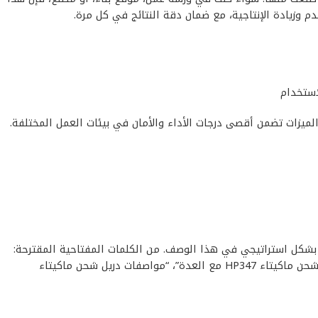
 وزيادة الإنتاجية، مع ضمان دقة النتائج في كل مرة.
لاستخدام
احية ذات الصلة بشكل استراتيجي في هذا الوصف. من الكلمات المفتاحية المقترحة:
“دريل شحن ماكيتاء HP347 مع العدة”، “دريل دريل شحن ماكيتاء HP347 مع العدة”، “أفضل دريل شحن ماكيتاء HP347 مع العدة”، “سعر دريل شحن ماكيتاء HP347 مع العدة”، “مواصفات دريل شحن ماكيتاء