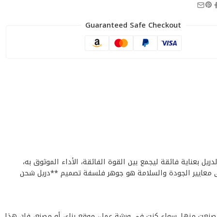
Guaranteed Safe Checkout
يم هذا الدريل بعناية فائقة ليجمع بين القوة الفائقة، الأداء الموثوق به،
أعلى معايير الجودة والسلامة هو جوهر فلسفة تصميم **دريل شحن
 الجودة التي صنعت منها. سواء كنت في ورشة عمل، موقع بناء، أو مصنع، فإن هذا