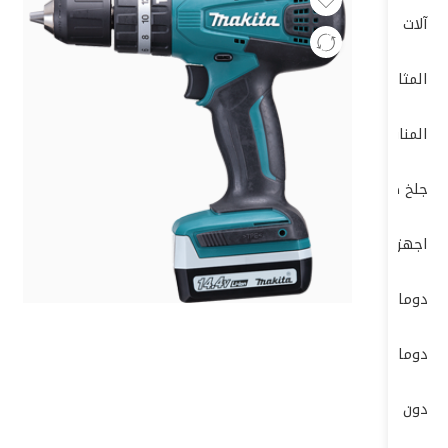
آلات الصنفرة (Sanders)
المثاقب الكهربائية (Drills)
المناشير الكهربائية (Saws)
جلخ صاروخ
اجهزة-كهربائية-وضغط-عالي
دوما
دوماتيك
دون شون DONG CHENG