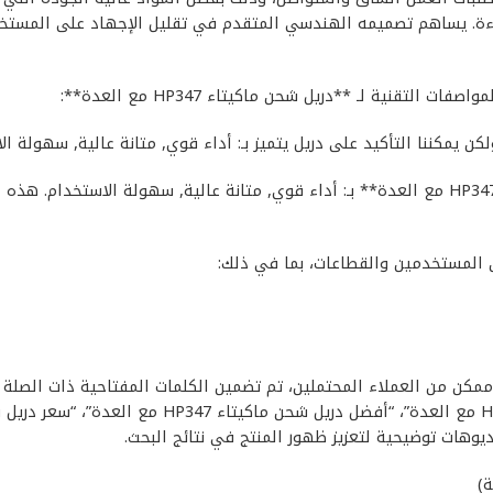
فاءة. يساهم تصميمه الهندسي المتقدم في تقليل الإجهاد على المستخدم
قنية لـ **دريل شحن ماكيتاء HP347 مع العدة**:
لكن يمكننا التأكيد على دريل يتميز بـ: أداء قوي, متانة عالية, سهولة ا
HP34 مع العدة** إلى أكبر عدد ممكن من العملاء المحتملين، تم تضمين الكلمات المفت