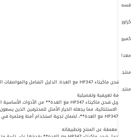
قسم الكهرباء ELECTRIC DEP
كراون- CROWN
كمبروسرات + طرمبات
معدات البناشر ومراكز الصيانة
منتجات بوش – BOSCH
# دريل شحن ماكيتاء HP347 مع العدة: الدليل الشامل والمواصفات التقنية الدقيقة
منتجات ماكيتا – MAKITA
## مقدمة تعريفية وتفصيلية
تُعد **دريل شحن ماكيتاء HP347 مع العدة** 
والمتانة الاستثنائية، مما يجعله الخيار الأمثل للمحترفين الذين يس
ماكيتاء HP347 مع العدة**، لضمان تجربة استخدام آمنة ومثمرة في مختلف البيئات التشغيلية.
## نبذة معمقة عن المنتج وتطبيقاته
تتميز **دريل شحن ماكيتاء HP347 مع العد