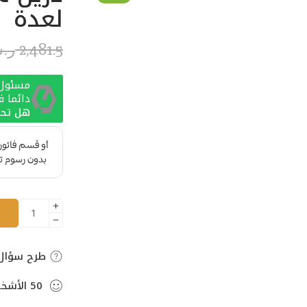
لعدة
2,481.5
ر.
مسئول ا
دائما 
هل تحت
طرح سؤال
50
الأشخ