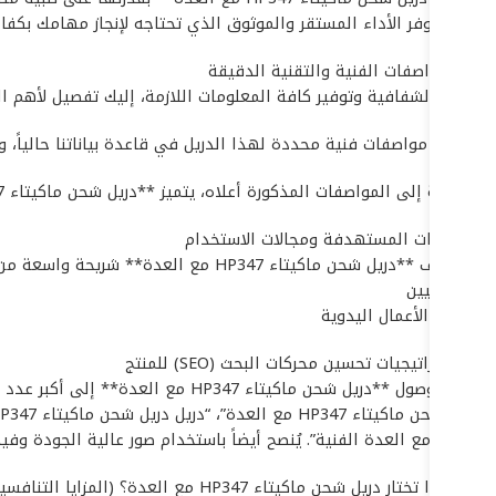
الدريل يوفر الأداء المستقر والموثوق الذي تحتاجه لإنجاز مهامك بك
## المواصفات الفنية والتقنية الدقيقة
لضمان الشفافية وتوفير كافة المعلومات اللازمة، إليك تفصيل لأهم المواصفات الت
لا تتوفر مواصفات فنية محددة لهذا الدريل في قاعدة بياناتنا حالياً، و
بالإضافة إلى المواصفات المذكورة أعلاه، يتميز **دريل شحن ماكيتاء HP347 مع العدة** بـ: أداء قوي, متانة عالية, سهولة الاستخدام. هذه الميزات تضمن أقصى درجات الأداء والأمان في بيئات العمل المختلفة.
## الفئات المستهدفة ومجالات الاستخدام
يستهدف **دريل شحن ماكيتاء HP347 مع العدة** شريحة واسعة من المستخدمين والقطاعات، بما في ذلك:
* المهنيين
* هواة الأعمال اليدوية
## استراتيجيات تحسين محركات البحث (SEO) للمنتج
لضمان وصول **دريل شحن ماكيتاء 7
HP347 مع العدة الفنية”. يُنصح أيضاً باستخدام صور عالية الجودة وفيديوهات توضيحية لتعزيز ظهور المنتج في نتائج البحث.
## لماذا تختار دريل شحن ماكيتاء HP347 مع العدة؟ (المزايا التنافسية)