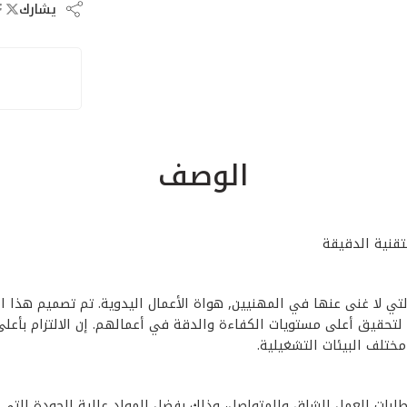
يشارك
الوصف
من الأدوات الأساسية التي لا غنى عنها في المهنيين, هواة الأعمال اليدوية. تم تصم
عون لتحقيق أعلى مستويات الكفاءة والدقة في أعمالهم. إن الالتزام ب
ة** بقدرتها على تلبية متطلبات العمل الشاق والمتواصل، وذلك بفضل المواد عالية