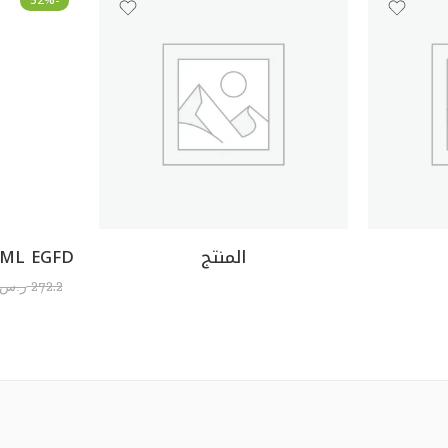
-52%
المنتج
0ML EGFD
272.2
ر.س