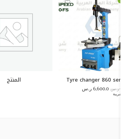
-48%
Tyre changer 860 series
المنتج
6,600.0
12,775.4
ر.س
ر.س
شامل الضريبة