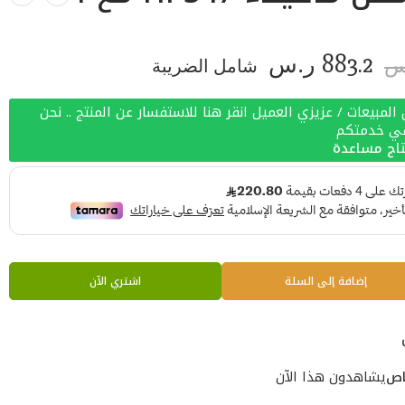
883.2
ر.س
شامل الضريبة
س
لمبيعات / عزيزي العميل انقر هنا للاستفسار عن المنتج .. نحن
في خدمتكم
اج مساعدة
إضافة إلى السلة
اشتري الآن
اص
يشاهدون هذا الآن