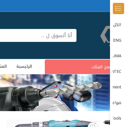
Browse Categories
الكل
DONG CHENG دون شون
DUMA
الرئيسية
المت
تصفح الفئات
DUMATEC
Garage Equipment (معدات الورش)
ضواغط الهواء (Air Compressors)
Power Tools (الأدوات الكهربائية)