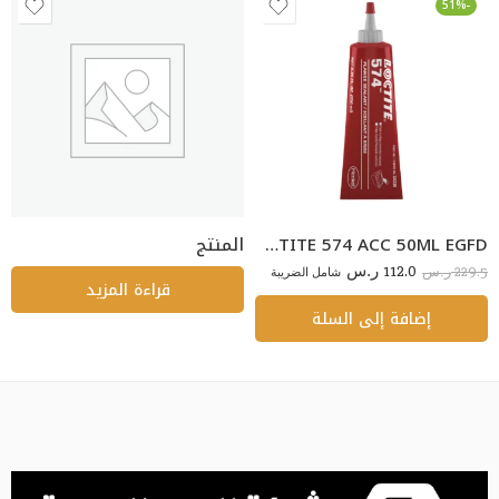
-51%
LOCTITE 574 ACC 50ML EGFD
المنتج
112.0
229.5
ر.س
شامل الضريبة
ر.س
قراءة المزيد
إضافة إلى السلة