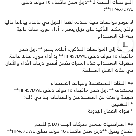
المواصفات التقنية لـ **دريل شحن ماكيتاء 18 فولت دقلق
HP457DWE**:
لا تتوفر مواصفات فنية محددة لهذا الدريل في قاعدة بياناتنا حالياً،
ولكن يمكننا التأكيد على دريل يتميز بـ: أداء قوي, متانة عالية,
سهولة الاستخدام
بالإضافة إلى المواصفات المذكورة أعلاه، يتميز **دريل شحن
ماكيتاء 18 فولت دقلق HP457DWE** بـ: أداء قوي, متانة عالية,
سهولة الاستخدام. هذه الميزات تضمن أقصى درجات الأداء والأمان
في بيئات العمل المختلفة.
## الفئات المستهدفة ومجالات الاستخدام
يستهدف **دريل شحن ماكيتاء 18 فولت دقلق HP457DWE**
شريحة واسعة من المستخدمين والقطاعات، بما في ذلك:
* المهنيين
* هواة الأعمال اليدوية
## استراتيجيات تحسين محركات البحث (SEO) للمنتج
لضمان وصول **دريل شحن ماكيتاء 18 فولت دقلق HP457DWE**