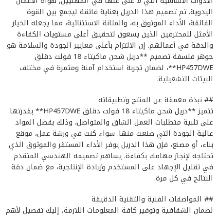
الأدوات الأساسية التي لا غنى عنها في المهنيين, هواة الأعمال
اليدوية. تم تصميم هذا الدريل بعناية فائقة ليجمع بين القوة
الفائقة، الأداء الموثوق به، والمتانة الاستثنائية، مما يجعله الخيار
الأمثل للمحترفين الذين يسعون لتحقيق أعلى مستويات الكفاءة
والدقة في أعمالهم. إن الالتزام بأعلى معايير الجودة والسلامة هو
جوهر فلسفة تصميم **دريل شحن ماكيتاء 18 فولت دقلق
HP457DWE**، لضمان تجربة استخدام آمنة ومثمرة في مختلف
البيئات التشغيلية.
## نبذة معمقة عن المنتج وتطبيقاته
تتميز **دريل شحن ماكيتاء 18 فولت دقلق HP457DWE** بقدرتها
على تلبية متطلبات العمل الشاق والمتواصل، وذلك بفضل المواد
عالية الجودة التي صنعت منها. سواء كنت في ورشة عمل، موقع
بناء، أو مصنع، فإن هذا الدريل يوفر الأداء المستقر والموثوق الذي
تحتاجه لإنجاز مهامك بكفاءة. يساهم تصميمه الهندسي المتقدم
في تقليل الإجهاد على المستخدم وزيادة الإنتاجية، مع ضمان دقة
النتائج في كل مرة.
## المواصفات الفنية والتقنية الدقيقة
لضمان الشفافية وتوفير كافة المعلومات اللازمة، إليك تفصيل لأهم