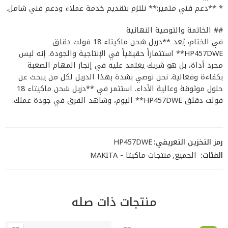
* **دعم فني متميز:** نلتزم بتقديم خدمة عملاء ودعم فني شامل.
## الخاتمة والتوصية النهائية
في الختام، يُعد **دريل شحن ماكيتاء 18 فولت دقلق
HP457DWE** استثماراً حقيقياً في الإنتاجية والجودة. إنه ليس
مجرد أداة، بل هو شريك يعتمد عليه في إنجاز المهام الصعبة
بكفاءة وفعالية. نحن نوصي بشدة بهذا الدريل لكل من يبحث عن
حلول موثوقة وعالية الأداء. استثمر في **دريل شحن ماكيتاء 18
فولت دقلق HP457DWE** اليوم، وشاهد الفرق في جودة عملك.
رمز التخزين التعريفي:
HP457DWE
الفئات:
الجميع
,
منتجات ماكيتا - MAKITA
منتجات ذات صله