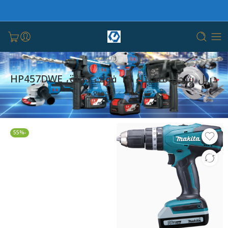
دريل شحن ماكيتاء 18 فولت دقلق HP457DWE
بيت
الجميع
-55%