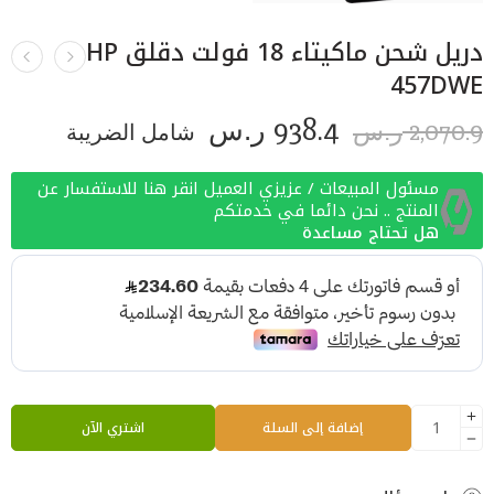
دريل شحن ماكيتاء 18 فولت دقلق HP
457DWE
938.4
2,070.9
ر.س
شامل الضريبة
ر.س
مسئول المبيعات / عزيزي العميل انقر هنا للاستفسار عن
المنتج .. نحن دائما في خدمتكم
هل تحتاج مساعدة
إضافة إلى السلة
اشتري الآن