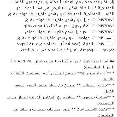
إلى أكبر عدد ممكن من العملاء المحتملين، تم تضمين الكلمات
المفتاحية ذات الصلة بشكل استراتيجي في هذا الوصف. من
الكلمات المفتاحية المقترحة: “دريل شحن ماكيتاء 18 فولت دقلق
HP457DWE”، “دريل دريل شحن ماكيتاء 18 فولت دقلق
HP457DWE”، “أفضل دريل شحن ماكيتاء 18 فولت دقلق
HP457DWE”، “سعر دريل شحن ماكيتاء 18 فولت دقلق
HP457DWE”، “مواصفات دريل شحن ماكيتاء 18 فولت دقلق
HP457DWE الفنية”. يُنصح أيضاً باستخدام صور عالية الجودة
وفيديوهات توضيحية لتعزيز ظهور المنتج في نتائج البحث.
## لماذا تختار دريل شحن ماكيتاء 18 فولت دقلق HP457DWE؟
(المزايا التنافسية)
* **أداء لا مثيل له:** مصمم لتحقيق أعلى مستويات الكفاءة
والدقة.
* **متانة استثنائية:** مصنوع من مواد تتحمل أقسى ظروف
العمل.
* **سلامة مضمونة:** يتوافق مع المعايير الدولية لضمان حماية
المستخدم.
* **تعدد الاستخدامات:** يلبي احتياجات مجموعة واسعة من
التطبيقات.