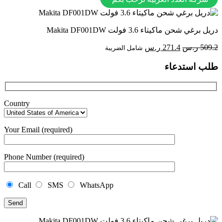
دريل برغي شحن ماكيتاء 3.6 فولت Makita DF001DW
السعر
السعر
509.2
ر.س
271.4
ر.س
شامل الضريبة
الأصلي
الحالي
طلب استدعاء
هو:
هو:
509.2 ر.س.
271.4 ر.س.
Country
Your Email (required)
Phone Number (required)
Call
SMS
WhatsApp