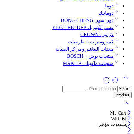
دوما
دوماتيك
دون شون DONG CHENG
قسم الكهرباء ELECTRIC DEP
كراون- CROWN
كمبروسرات + طرمبات
معدات البناشر ومراكز الصيانة
منتجات بوش – BOSCH
منتجات ماكيتا – MAKITA
Search
My Cart
Wishlist
شوهدت مؤخرا