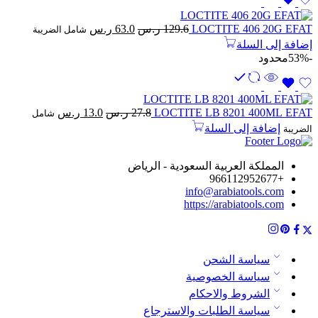
السعر
السعر
LOCTITE 406 20G EFAT
129.6
ر.س
63.0
ر.س
شامل الضريبة
الأصلي
الحالي
إضافة إلى السلة
هو:
هو:
-53%
محدود
129.6 ر.س.
63.0 ر.س.
السعر
السعر
LOCTITE LB 8201 400ML EFAT
27.8
ر.س
13.0
ر.س
شامل
الأصلي
الحالي
إضافة إلى السلة
الضريبة
هو:
هو:
27.8 ر.س.
13.0 ر.س.
المملكة العربية السعودية - الرياض
+966112952677
info@arabiatools.com
https://arabiatools.com
سياسة الشحن
سياسة الخصوصية
الشروط والاحكام
سياسة الطلبات والاسترجاع