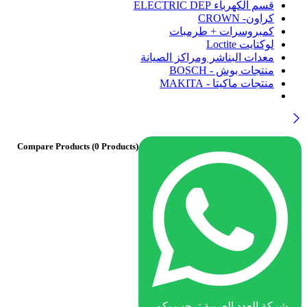
قسم الكهرباء ELECTRIC DEP
كراون- CROWN
كمبروسرات + طرمبات
لوكتايت Loctite
معدات البناشر ومراكز الصيانة
منتجات بوش - BOSCH
منتجات ماكيتا - MAKITA
Compare Products
(0 Products)
شركة العدد العربية ترحب بكم