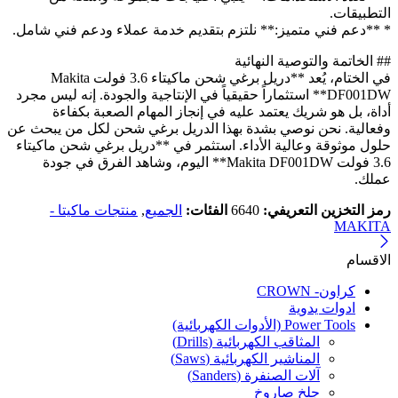
التطبيقات.
* **دعم فني متميز:** نلتزم بتقديم خدمة عملاء ودعم فني شامل.
## الخاتمة والتوصية النهائية
في الختام، يُعد **دريل برغي شحن ماكيتاء 3.6 فولت Makita
DF001DW** استثماراً حقيقياً في الإنتاجية والجودة. إنه ليس مجرد
أداة، بل هو شريك يعتمد عليه في إنجاز المهام الصعبة بكفاءة
وفعالية. نحن نوصي بشدة بهذا الدريل برغي شحن لكل من يبحث عن
حلول موثوقة وعالية الأداء. استثمر في **دريل برغي شحن ماكيتاء
3.6 فولت Makita DF001DW** اليوم، وشاهد الفرق في جودة
عملك.
رمز التخزين التعريفي:
6640
الفئات:
الجميع
,
منتجات ماكيتا -
MAKITA
الاقسام
كراون- CROWN
ادوات يدوية
Power Tools (الأدوات الكهربائية)
المثاقب الكهربائية (Drills)
المناشير الكهربائية (Saws)
آلات الصنفرة (Sanders)
جلخ صاروخ