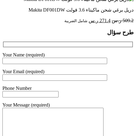
دريل برغي شحن ماكيتاء 3.6 فولت Makita DF001DW
السعر
السعر
509.2
ر.س
271.4
ر.س
شامل الضريبة
الأصلي
الحالي
طرح سؤال
هو:
هو:
509.2 ر.س.
271.4 ر.س.
Your Name (required)
Your Email (required)
Phone Number
Your Message (required)