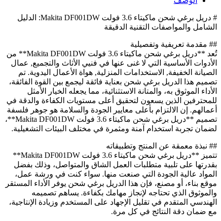
الوصف
# دريل برغي شحن ماكيتاء 3.6 فولت Makita DF001DW: الدليل
الشامل والمواصفات التقنية الدقيقة
## مقدمة تعريفية وتفصيلية
تُعد **دريل برغي شحن ماكيتاء 3.6 فولت Makita DF001DW** من
الأدوات الأساسية التي لا غنى عنها في فنيي الأثاث والتجميع, عمال
الصيانة الخفيفة, الاستخدامات المنزلية, هواة الأعمال اليدوية. تم
تصميم هذا الدريل برغي شحن بعناية فائقة ليجمع بين القوة الفائقة،
الأداء الموثوق به، والمتانة الاستثنائية، مما يجعله الخيار الأمثل
للمحترفين الذين يسعون لتحقيق أعلى مستويات الكفاءة والدقة في
أعمالهم. إن الالتزام بأعلى معايير الجودة والسلامة هو جوهر فلسفة
تصميم **دريل برغي شحن ماكيتاء 3.6 فولت Makita DF001DW**،
لضمان تجربة استخدام آمنة ومثمرة في مختلف البيئات التشغيلية.
## نبذة معمقة عن المنتج وتطبيقاته
تتميز **دريل برغي شحن ماكيتاء 3.6 فولت Makita DF001DW**
بقدرتها على تلبية متطلبات العمل الشاق والمتواصل، وذلك بفضل
المواد عالية الجودة التي صنعت منها. سواء كنت في ورشة عمل،
موقع بناء، أو مصنع، فإن هذا الدريل برغي شحن يوفر الأداء المستقر
والموثوق الذي تحتاجه لإنجاز مهامك بكفاءة. يساهم تصميمه
الهندسي المتقدم في تقليل الإجهاد على المستخدم وزيادة الإنتاجية،
مع ضمان دقة النتائج في كل مرة.