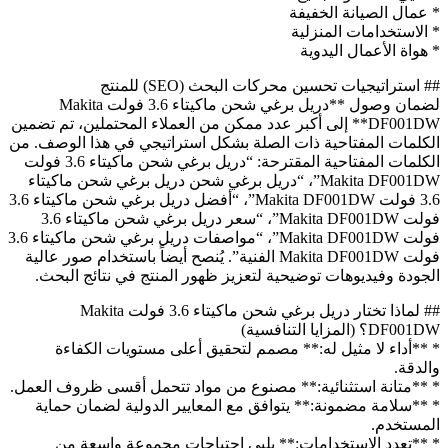
* عمال الصيانة الخفيفة
* الاستخدامات المنزلية
* هواة الأعمال اليدوية
## استراتيجيات تحسين محركات البحث (SEO) للمنتج
لضمان وصول **دريل برغي شحن ماكيتاء 3.6 فولت Makita
DF001DW** إلى أكبر عدد ممكن من العملاء المحتملين، تم تضمين
الكلمات المفتاحية ذات الصلة بشكل استراتيجي في هذا الوصف. من
الكلمات المفتاحية المقترحة: “دريل برغي شحن ماكيتاء 3.6 فولت
Makita DF001DW”، “دريل برغي شحن دريل برغي شحن ماكيتاء
3.6 فولت Makita DF001DW”، “أفضل دريل برغي شحن ماكيتاء 3.6
فولت Makita DF001DW”، “سعر دريل برغي شحن ماكيتاء 3.6
فولت Makita DF001DW”، “مواصفات دريل برغي شحن ماكيتاء 3.6
فولت Makita DF001DW الفنية”. يُنصح أيضاً باستخدام صور عالية
الجودة وفيديوهات توضيحية لتعزيز ظهور المنتج في نتائج البحث.
## لماذا تختار دريل برغي شحن ماكيتاء 3.6 فولت Makita
DF001DW؟ (المزايا التنافسية)
* **أداء لا مثيل له:** مصمم لتحقيق أعلى مستويات الكفاءة
والدقة.
* **متانة استثنائية:** مصنوع من مواد تتحمل أقسى ظروف العمل.
* **سلامة مضمونة:** يتوافق مع المعايير الدولية لضمان حماية
المستخدم.
* **تعدد الاستخدامات:** يلبي احتياجات مجموعة واسعة من