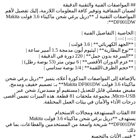
## المواصفات الفنية والتقنية الدقيقة
لضمان الشفافية وتوفير كافة المعلومات اللازمة، إليك تفصيل لأهم
المواصفات التقنية لـ **دريل برغي شحن ماكيتاء 3.6 فولت Makita
DF001DW**:
| الخاصية | التفاصيل الفنية |
| :— | :— |
| **الجهد الكهربائي** | 3.6 فولت |
| **نوع البطارية** | ليثيوم أيون مدمجة 1.5 أمبير ساعة |
| **السرعة بدون حمل** | 220 دورة في الدقيقة |
| **عزم الدوران الأقصى** | 6 نيوتن متر (53 بوصة رطل) |
| **حجم الظرف/اللقمة** | 1/4 بوصة سداسي |
بالإضافة إلى المواصفات المذكورة أعلاه، يتميز **دريل برغي شحن
ماكيتاء 3.6 فولت Makita DF001DW** بـ: تصميم خفيف ومدمج,
مقبض مفصلي قابل للتعديل (مستقيم أو مسدس), شحن عبر
Micro-USB, مجموعة ملحقات 81 قطعة. هذه الميزات تضمن أقصى
درجات الأداء والأمان في بيئات العمل المختلفة.
## الفئات المستهدفة ومجالات الاستخدام
يستهدف **دريل برغي شحن ماكيتاء 3.6 فولت Makita
DF001DW** شريحة واسعة من المستخدمين والقطاعات، بما في
ذلك:
* فنيي الأثاث والتجميع