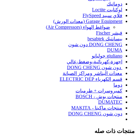
دوماتيك
لوكتايت Loctite
فلاي سبيد FlySpeed
Garage Equipment (معدات الورش)
ضواغط الهواء (Air Compressors)
فيشر Fischer
بيسانتيك besabtek
DONG CHENG دون شون
DUMA
giuliano جوليانو
اجهزة-كهربائية-وضغط-عالي
دون شون DONG CHENG
معدات البناشر ومراكز الصيانة
قسم الكهرباء ELECTRIC DEP
دوما
كمبروسرات + طرمبات
منتجات بوش - BOSCH
DUMATEC
منتجات ماكيتا - MAKITA
دون شون DONG CHENG
منتجات ذات صله