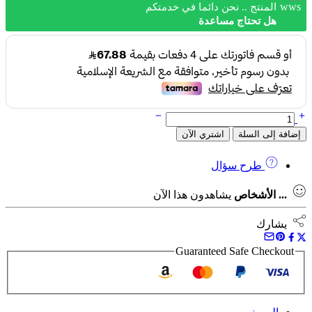
509.2 ر.س.
271.4 ر.س.
المنتج .. نحن دائما في خدمتكم
هل تحتاج مساعدة
كمية
دريل برغي شحن ماكيتاء 3.6 فولت Makita DF001DW
إضافة إلى السلة
اشتري الآن
طرح سؤال
...
الأشخاص
يشاهدون هذا الآن
يشارك
Guaranteed Safe Checkout