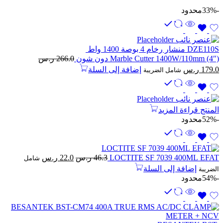
-33%
محدود
DZE110S منشار رخام 4 بوصة 1400 واط
Marble Cutter 1400W/110mm (4″) دون شون
266.0
ر.س
السعر
السعر
179.0
ر.س
إضافة إلى السلة
شامل الضريبة
الأصلي
الحالي
هو:
هو:
266.0 ر.س.
179.0 ر.س.
المنتج
قراءة المزيد
-52%
محدود
السعر
السعر
LOCTITE SF 7039 400ML EFAT
46.3
ر.س
22.0
ر.س
شامل
الأصلي
الحالي
إضافة إلى السلة
الضريبة
هو:
هو:
-54%
محدود
46.3 ر.س.
22.0 ر.س.