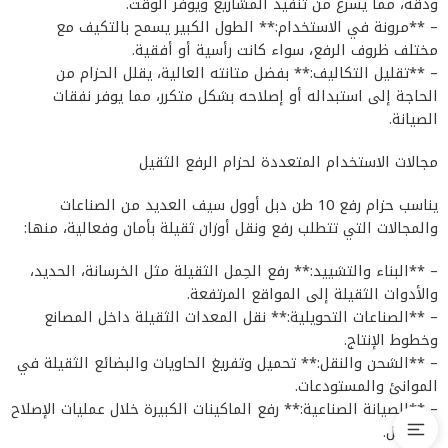
ودقة، مما يسرع من تنفيذ المشاريع ويوفر الوقت.
– **مرونة في الاستخدام:** الطول الكبير يسمح بالتكيف مع
مختلف ظروف الرفع، سواء كانت رأسية أو أفقية.
– **تقليل التكاليف:** بفضل متانته العالية، يقلل الحزام من
الحاجة إلى استبداله أو إصلاحه بشكل متكرر، مما يوفر نفقات
الصيانة.
مجالات الاستخدام المتعددة لحزام الرفع الثقيل
يناسب حزام رفع 10 طن دبل أوول سيف العديد من الصناعات
والمجالات التي تتطلب رفع ونقل أوزان ثقيلة بأمان وفعالية، منها:
– **البناء والتشييد:** رفع الحِمل الثقيلة مثل الخرسانة، الحديد،
والأدوات الثقيلة إلى المواقع المرتفعة.
– **الصناعات التحويلية:** نقل المعدات الثقيلة داخل المصانع
وخطوط الإنتاج.
– **الشحن والنقل:** تحميل وتفريغ الحاويات والبضائع الثقيلة في
الموانئ والمستودعات.
– **الصيانة الصناعية:** رفع الماكينات الكبيرة خلال عمليات الإصلاح
أو النقل.