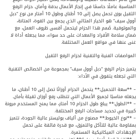
المناسبة عاملًا حاسمًا في إنجاز الأعمال بدقة وأمان. حزام الرفع
الثقيل بوزن تحمل يصل إلى 10 أطنان وطول 10 أمتار من نوع “دبل
أوول سيف” هو الخيار المثالي الذي يجمع بين القوة، المتانة،
والموثوقية. صُمم هذا الحزام ليتحمل أقسى ظروف العمل، مع
ضمان سلامة الأفراد والمعدات على حد سواء، مما يجعله أداة لا
غنى عنها في مواقع العمل المختلفة.
المواصفات الفنية والتقنية لحزام الرفع الثقيل
يتميز حزام الرفع “دبل أوول سيف” بمجموعة من الخصائص التقنية
التي تجعله يتفوق في الأداء:
– **سعة التحميل:** يتحمل الحزام أوزانًا تصل إلى 10 أطنان، ما
يجعله مناسبًا لجميع الأعمال التي تتطلب رفع أوزان ثقيلة بأمان.
– **الطول:** يبلغ طول الحزام 10 أمتار، مما يمنح المستخدم مرونة
كبيرة في تحديد مساحات الرفع المختلفة.
– **نوع الخيوط:** مصنوع من ألياف بوليستر عالية الجودة، تتميز
بمقاومة عالية للتآكل والتمزق، مع قدرة فائقة على تحمل
الإجهادات الميكانيكية المستمرة.