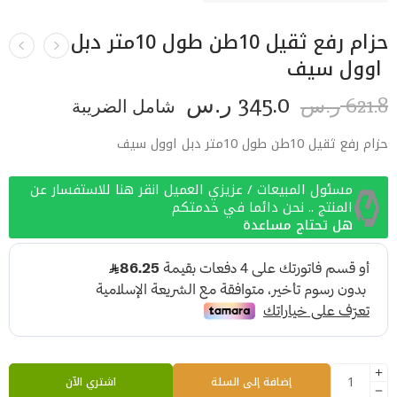
حزام رفع ثقيل 10طن طول 10متر دبل
اوول سيف
345.0
621.8
ر.س
شامل الضريبة
ر.س
حزام رفع ثقيل 10طن طول 10متر دبل اوول سيف
مسئول المبيعات / عزيزي العميل انقر هنا للاستفسار عن
المنتج .. نحن دائما في خدمتكم
هل تحتاج مساعدة
إضافة إلى السلة
اشتري الآن