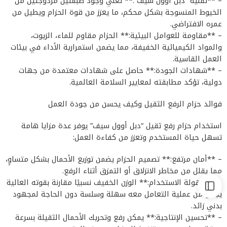
– **تقنية “دبل أوول سيف”:** تعني وجود طبقتين مزدوجتين من
الخيوط المنسوجة بشكل محكم، ما يعزز من قوة الحزام ويطيل من
عمره الافتراضي.
– **مقاومة للعوامل البيئية:** الحزام مقاوم للماء، الزيوت،
والمواد الكيميائية الخفيفة، مما يضمن استمرارية الأداء في بيئات
العمل القاسية.
– **شهادات الجودة:** حاصل على شهادات معتمدة من جهات
دولية، تؤكد مطابقته لمعايير السلامة العالمية.
فوائد حزام الرفع الثقيل وكيف يحسن من جودة العمل
استخدام حزام رفع ثقيل “دبل أوول سيف” يوفر عدة مزايا هامة
تسهل حياة المستخدم وتعزز من كفاءة العمل:
– **أمان مرتفع:** تصميم الحزام يضمن توزيع الأحمال بشكل متساوٍ،
مما يقلل من مخاطر الانزلاق أو التمزق أثناء الرفع.
– **سهولة الاستخدام:** الوزن الخفيف نسبيًا مقارنة بقوته العالية
يجعل من عملية التعامل معه سهلة وسلسة دون الحاجة لمجهود
بدني زائد.
– **تحسين الإنتاجية:** يمكن رفع وتحريك الأحمال الثقيلة بسرعة