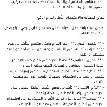
– **المشاريع الهندسية والبنية التحتية:** دعم عمليات تركيب
الجسور، الأبراج، والمنشآت المعدنية.
نصائح للصيانة والاستخدام الأمثل لحزام الرفع
لضمان استمرارية عمل الحزام بأعلى كفاءة وأمان، ينبغي اتباع بعض
الإرشادات الهامة:
– **الفحص الدوري:** راقب الحزام بشكل منتظم للتأكد من عدم
وجود تمزقات أو تلف في الألياف، وتوقف عن استخدامه فورًا عند
ملاحظة أي تلف.
– **التخزين المناسب:** احفظ الحزام في مكان جاف بعيدًا عن
أشعة الشمس المباشرة والرطوبة، لتجنب تدهور المواد.
– **التنظيف:** نظف الحزام باستخدام ماء دافئ ومواد تنظيف
خفيفة، وابتعد عن استخدام المذيبات القوية التي قد تضعف
الألياف.
– **توزيع الأحمال:** تأكد من توزيع الأحمال بشكل متساوٍ على
الحزام لتفادي تركيز الضغط على نقطة واحدة.
– **التدريب:** احرص على تدريب الأفراد المسؤولين عن استخدام
الحزام على الطرق الصحيحة للتعامل معه لتجنب الحوادث.