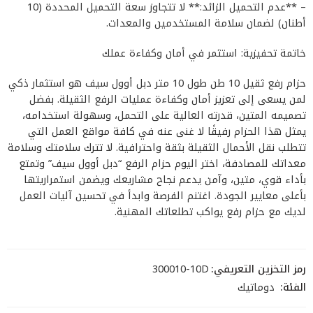
– **عدم التحميل الزائد:** لا تتجاوز سعة التحميل المحددة (10
أطنان) لضمان سلامة المستخدمين والمعدات.
خاتمة تحفيزية: استثمر في أمان وكفاءة عملك
حزام رفع ثقيل 10 طن طول 10 متر دبل أوول سيف هو استثمار ذكي
لمن يسعى إلى تعزيز أمان وكفاءة عمليات الرفع الثقيلة. بفضل
تصميمه المتين، قدرته العالية على التحمل، وسهولة استخدامه،
يمثل هذا الحزام رفيقًا لا غنى عنه في كافة مواقع العمل التي
تتطلب نقل الأحمال الثقيلة بثقة واحترافية. لا تترك سلامتك وسلامة
معداتك للمصادفة، اختر اليوم حزام الرفع “دبل أوول سيف” وتمتع
بأداء قوي، متين، وآمن يدعم نجاح مشاريعك ويضمن استمراريتها
بأعلى معايير الجودة. اغتنم الفرصة وابدأ في تحسين آليات العمل
لديك مع حزام رفع يواكب تطلعاتك المهنية.
رمز التخزين التعريفي:
300010-10D
الفئة:
دوماتيك