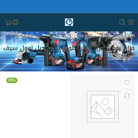
حزام رفع ثقيل 10طن طول 10متر دبل اوول سيف
بيت
دوماتيك
-45%