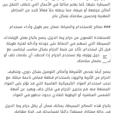
السيطرة عليها. كما يعتبر مثاليًا في الأعمال التي تتطلب التنقل بين
أماكن مرتفعة أو ضيقة، مما يجعله حلاً فعالاً للحد من المخاطر
المهنية وتحسين سلامتك بشكل عام.
### نصائح للاستخدام والصيانة: ضمان عمر طويل وأداء مستدام
للاستفادة القصوى من حزام ربط الدريل، ينصح باتباع بعض الإرشادات
البسيطة التي تسهم في الحفاظ على جودته وأدائه لفترة طويلة.
قبل كل استخدام، تأكد من ضبط الحزام بشكل مناسب ليتناسب مع
حجم الدريل ووزنه، ولا تستخدم الحزام إذا لاحظت أي علامات تلف أو
تمزق لضمان سلامتك.
ينصح أيضًا بفحص الأشرطة وأماكن التوصيل بشكل دوري، وتنظيف
الحزام من الأتربة والزيوت باستخدام قطعة قماش ناعمة مبللة، مع
تجنب استخدام المواد الكيميائية القاسية التي قد تؤثر على المواد
المصنعة منه. قم بتخزين الحزام في مكان جاف وبعيد عن أشعة
الشمس المباشرة أو الرطوبة لتفادي حدوث تدهور في المواد.
باتباع هذه النصائح البسيطة، يمكنك ضمان أن يظل حزام ربط الدريل
في حالة ممتازة، مستعدًا دائمًا لمساعدتك في إنجاز مهامك