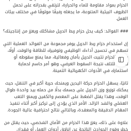
الحزام بمواد مقاومة للماء والحرارة، لترتقي بقدراته على تحمل
الظروف البيئية المتنوعة، ما يجعله رفيقًا موثوقًا في مختلف بيئات
العمل.
### الفوائد: كيف يحل حزام ربط الدريل مشاكلك ويعزز من إنتاجيتك؟
إن استخدام حزام ربط الدريل يوفر مجموعة من الفوائد العملية التي
تسهم في تحسين أداءك الوظيفي وتوفيرك للطاقة والوقت. أولًا،
يضمن الحزام تثبيت الدريل بأمان وفعالية، مما يمنع سقوطه أو
تعرضه للتلف نتيجة السقوط العرضي، وهو أمر حاسم لحماية
استثمارك في الأدوات الكهربائية الثمينة.
ثانيًا، يسهل الحزام حركة اليدين ويمنحك حرية أكبر في التنقل، حيث
يمكنك توزيع وزن الدريل على جسمك بدلًا من حمله بيد واحدة طوال
الوقت، وهذا يقلل الضغط على المعصم والكفين ويمنع التعب
العضلي والشد الزائد. الأمر الذي يؤدي إلى تركيز أكبر أثناء تنفيذ
المهام الدقيقة والمعقدة، وبالتالي نتائج احترافية عالية الجودة.
علاوة على ذلك، يعزز هذا الحزام من الأمان الشخصي، حيث يقلل من
خطر وقوع الحوادث الناتجة عن انزلاق أدوات العمل أو فقدان