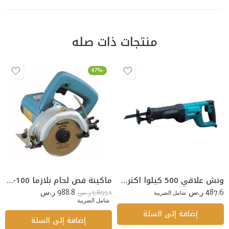
منتجات ذات صله
-47%
ونش علاقي 500 كيلوا اكتروني
ماكينة قص لحام بلازما CUT-100
988.8
487.6
1,855.1
ر.س
شامل الضريبة
ر.س
ر.س
شامل الضريبة
إضافة إلى السلة
إضافة إلى السلة