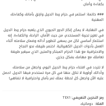
بكفاءة وأمان.
### خاتمة: استثمر في حزام ربط الدريل وارتقِ بأمانك وكفاءتك
المهنية
في النهاية، لا يمكن إنكار الدور الحيوي الذي يلعبه حزام ربط الدريل
في تعزيز تجربة المستخدم، من حيث الأمان، الراحة، والكفاءة. إنه
استثمار أساسي لكل من يسعى لتطوير أدائه وضمان سلامته أثناء
العمل بأدوات الدريل الكهربائية. اختصر طريقك نحو النجاح
والاحترافية مع هذا الحزام المبتكر والمتين الذي سيغير طريقة
تعاملك مع مهامك بشكل جذري.
لا تتردد في اقتناء حزام ربط الدريل اليوم، واجعل من سلامتك
وأدائك أولوية لا تنازل عنها في كل مرة تستخدم فيها الدريل. احصل
عليه الآن واجعل كل لحظة عملك تمر بأمان واحترافية لا تضاهى!
رمز التخزين التعريفي:
TEX1
الفئة:
دوماتيك