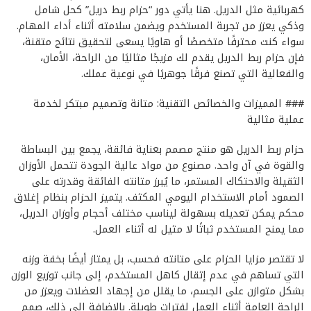
كهربائية مثل الدريل. هنا يأتي دور “حزام ربط دريل” كحل شامل
وذكي يعزز من تجربة المستخدم ويضمن سلامته أثناء أداء المهام.
سواء كنت محترفًا متخصصًا أو هاويًا يسعى لتحقيق نتائج متقنة،
فإن حزام ربط الدريل يقدم لك مزيجًا مثاليًا من الراحة، الأمان،
والفعالية التي تصنع فرقًا جوهريًا في نوعية عملك.
### المميزات والخصائص التقنية: متانة وتصميم مبتكر لخدمة
عملية مثالية
حزام ربط الدريل هو منتج مصمم بعناية فائقة، يجمع بين البساطة
والقوة في آن واحد. مصنوع من مواد عالية الجودة تتحمل الأوزان
الثقيلة والاحتكاك المستمر، ما يُبرز متانته الفائقة وقدرته على
الصمود أمام الاستخدام اليومي المكثف. يتميز الحزام بنظام إغلاق
محكم يمكن تعديله بسهولة ليناسب مختلف أحجام وأوزان الدريل،
مما يمنح المستخدم ثباتًا لا مثيل له أثناء العمل.
لا تقتصر مزايا الحزام على متانته فحسب، بل يمتاز أيضًا بخفة وزنه
التي تساهم في عدم إثقال كاهل المستخدم، إلى جانب توزيع الوزن
بشكل متوازن على الجسم، ما يقلل من إجهاد العضلات ويعزز من
الراحة العامة أثناء العمل لفترات طويلة. بالإضافة إلى ذلك، صمم