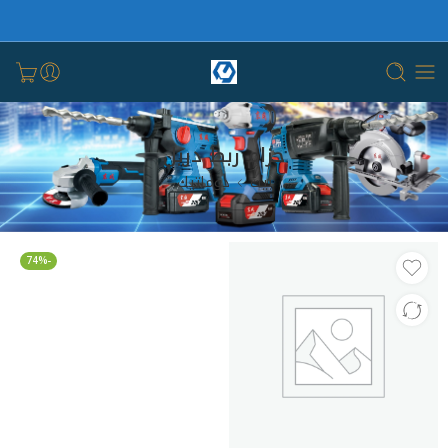
حزام ربط دريل
بيت
دوماتيك
-74%