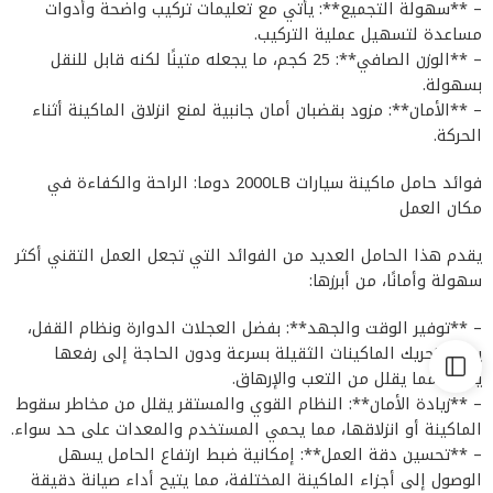
– **سهولة التجميع**: يأتي مع تعليمات تركيب واضحة وأدوات
مساعدة لتسهيل عملية التركيب.
– **الوزن الصافي**: 25 كجم، ما يجعله متينًا لكنه قابل للنقل
بسهولة.
– **الأمان**: مزود بقضبان أمان جانبية لمنع انزلاق الماكينة أثناء
الحركة.
فوائد حامل ماكينة سيارات 2000LB دوما: الراحة والكفاءة في
مكان العمل
يقدم هذا الحامل العديد من الفوائد التي تجعل العمل التقني أكثر
سهولة وأمانًا، من أبرزها:
– **توفير الوقت والجهد**: بفضل العجلات الدوارة ونظام القفل،
يمكن تحريك الماكينات الثقيلة بسرعة ودون الحاجة إلى رفعها
يدويًا، مما يقلل من التعب والإرهاق.
– **زيادة الأمان**: النظام القوي والمستقر يقلل من مخاطر سقوط
الماكينة أو انزلاقها، مما يحمي المستخدم والمعدات على حد سواء.
– **تحسين دقة العمل**: إمكانية ضبط ارتفاع الحامل يسهل
الوصول إلى أجزاء الماكينة المختلفة، مما يتيح أداء صيانة دقيقة