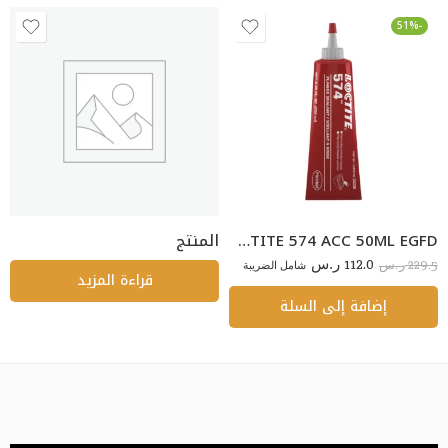
-51%
LOCTITE 574 ACC 50ML EGFD
المنتج
112.0
229.5
ر.س
شامل الضريبة
ر.س
قراءة المزيد
إضافة إلى السلة