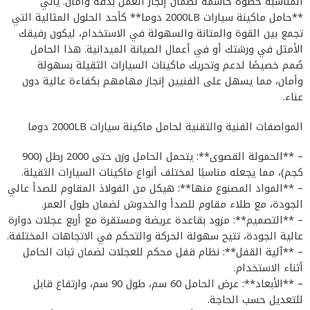
المناسبة خطوة حاسمة لضمان إنجاز العمل بدقة وأمان. يأتي
**حامل ماكينة سيارات 2000LB دوما** كأحد الحلول المثالية التي
تجمع بين القوة والمتانة والسهولة في الاستخدام، ليكون رفيقك
الأمثل في ورشتك أو في أعمال الصيانة الميدانية. هذا الحامل
صُمم خصيصًا لدعم وتحريك ماكينات السيارات الثقيلة بسهولة
وأمان، مما يسهل على الفنيين إنجاز مهامهم بكفاءة عالية دون
عناء.
المواصفات الفنية والتقنية لحامل ماكينة سيارات 2000LB دوما
– **الحمولة القصوى**: يتحمل الحامل وزن حتى 2000 رطل (900
كجم)، مما يجعله مناسبًا لمختلف أنواع ماكينات السيارات الثقيلة.
– **المواد المصنوع منها**: هيكل من الفولاذ المقاوم للصدأ عالي
الجودة، مع طلاء مقاوم للصدأ والخدوش لضمان طول العمر.
– **التصميم**: مزود بقاعدة عريضة ومستقرة مع أربع عجلات دوارة
عالية الجودة، تتيح سهولة الحركة والتحكم في الاتجاهات المختلفة.
– **آلية القفل**: نظام قفل محكم للعجلات لضمان ثبات الحامل
أثناء الاستخدام.
– **الأبعاد**: عرض الحامل 60 سم، طول 90 سم، وارتفاع قابل
للتعديل حسب الحاجة.