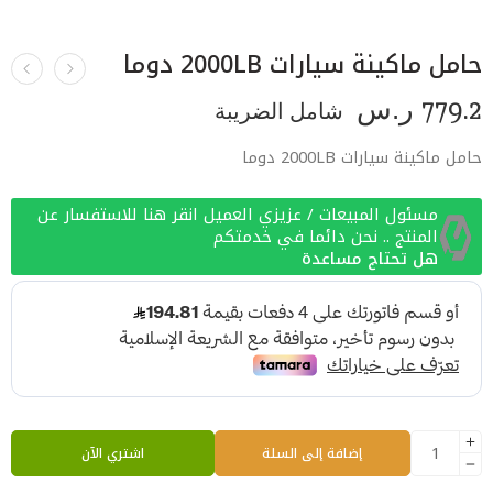
حامل ماكينة سيارات 2000LB دوما
779.2
ر.س
شامل الضريبة
حامل ماكينة سيارات 2000LB دوما
مسئول المبيعات / عزيزي العميل انقر هنا للاستفسار عن
المنتج .. نحن دائما في خدمتكم
هل تحتاج مساعدة
إضافة إلى السلة
اشتري الآن