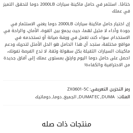
ختامًا.. استثمر في حامل ماكينة سيارات 2000LB دوما لتحقق التميز
في عملك
إن اختيار حامل ماكينة سيارات 2000LB دوما يعني الاستثمار في
جودة وأداء لا مثيل لهما، حيث يجمع بين القوة، الأمان، والراحة في
الاستخدام. سواء كنت تعمل في ورشة صيانة أو تستخدمه في
مواقع مختلفة، ستجد أن هذا الحامل هو الحل الأمثل لتحريك ودعم
ماكينات السيارات الثقيلة بكل سهولة وثقة. لا تدع الفرصة تفوتك،
احصل على حامل دوما اليوم وارتقِ بمستوى عملك إلى آفاق جديدة
من الاحترافية والكفاءة!
رمز التخزين التعريفي:
ZX0601-5C
الفئات:
DUMA
,
DUMATEC
,
الجميع
,
دوما
,
دوماتيك
منتجات ذات صله