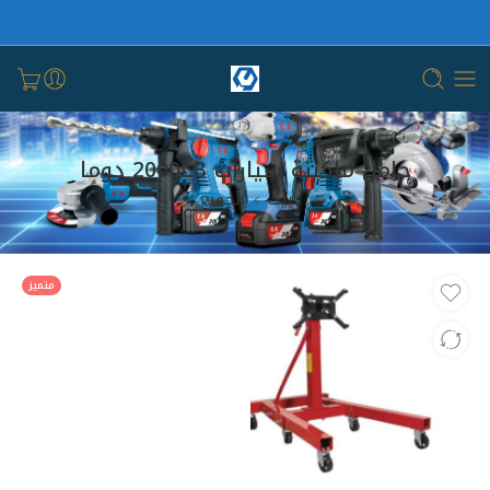
حامل ماكينة سيارات 2000LB دوما
بيت
الجميع
متميز