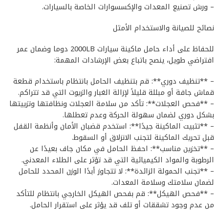
– ورش تصنيع المعدات والإكسسوارات الخاصة بالسيارات.
نصائح للصيانة والاستخدام الأمثل
للحفاظ على أداء حامل ماكينة سيارات 2000LB دوما وضمان عمر
افتراضي طويل، ينصح باتباع بعض الإرشادات المهمة:
– **تنظيف دوري**: قم بتنظيف الحامل بانتظام باستخدام قطعة
قماش جافة أو مبللة قليلاً لإزالة الغبار والزيوت التي قد تتراكم.
– **فحص العجلات**: تأكد من سلامة العجلات ونظافتها وتزييتها
بشكل دوري لضمان سهولة الحركة وعدم تعطلها.
– **تثبيت الماكينة جيدًا**: استخدم قضبان الأمان وأنظمة القفل
قبل تحريك الماكينة لتجنب الانزلاق أو السقوط.
– **تخزين مناسب**: احفظ الحامل في مكان جاف بعيدًا عن
الرطوبة والمواد الكيميائية التي قد تؤثر على الطلاء المعدني.
– **تجنب الحمولة الزائدة**: لا تتجاوز أبدًا الوزن المحدد للحامل
لضمان سلامتك وسلامة المعدات.
– **فحص الهيكل**: قم بفحص الهيكل الخارجي بانتظام للتأكد
من عدم وجود تشققات أو تلف قد يؤثر على استقرار الحامل.