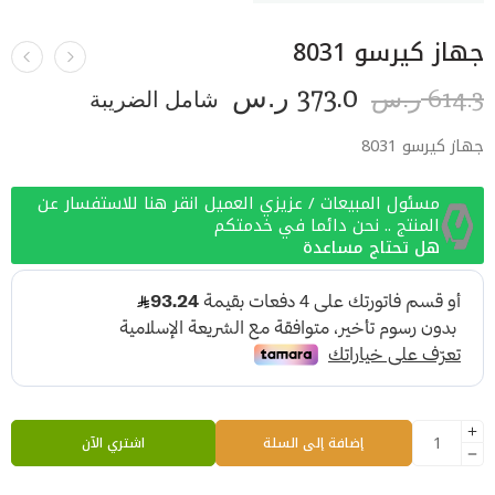
جهاز كيرسو 8031
373.0
614.3
ر.س
شامل الضريبة
ر.س
جهاز كيرسو 8031
مسئول المبيعات / عزيزي العميل انقر هنا للاستفسار عن
المنتج .. نحن دائما في خدمتكم
هل تحتاج مساعدة
إضافة إلى السلة
اشتري الآن