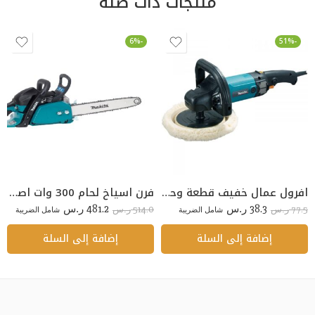
منتجات ذات صله
-6%
-51%
افرول عمال خفيف قطعة وحدة برتقالي مقاس L
فرن اسياخ لحام 300 وات اصفر امريكي
481.2
38.3
514.0
77.5
ر.س
شامل الضريبة
ر.س
شامل الضريبة
ر.س
ر.س
إضافة إلى السلة
إضافة إلى السلة