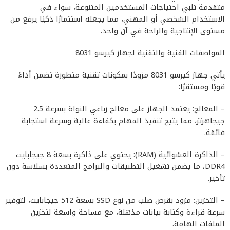
متقدمة تلبي احتياجات المستخدمين المتنوعة، سواء في
الاستخدام الشخصي أو المهني، مما يجعله استثمارًا ذكيًا يرفع من
مستوى الإنتاجية والراحة في آن واحد.
المواصفات الفنية والتقنية لجهاز كيرسو 8031
يأتي جهاز كيرسو 8031 مزودًا بمكونات تقنية متطورة تضمن أداءً
قويًا ومستقرًا:
– المعالج: يعتمد الجهاز على معالج رباعي النواة بسرعة 2.5
جيجاهرتز، مما يتيح تنفيذ المهام بكفاءة عالية وسرعة استجابة
فائقة.
– الذاكرة العشوائية (RAM): يحتوي على ذاكرة بسعة 8 جيجابايت
DDR4، ما يضمن تشغيل التطبيقات والبرامج المتعددة بسلاسة دون
تأخير.
– التخزين: مزود بقرص صلب من نوع SSD بسعة 512 جيجابايت، لتوفير
سرعة قراءة وكتابة بيانات مذهلة، مع مساحة واسعة لتخزين
الملفات الهامة.