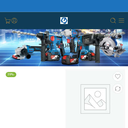
جهاز كيرسو 8031
بيت
دوماتيك
-39%