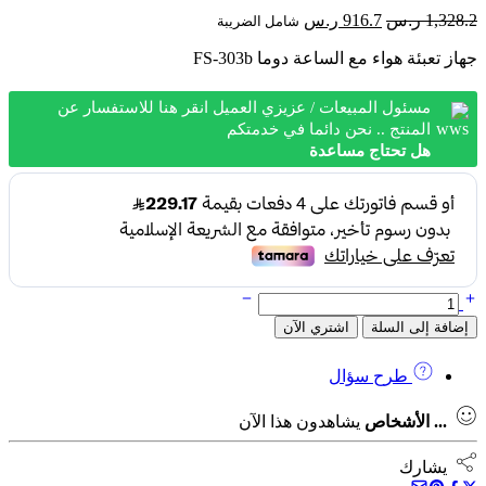
السعر
السعر
1,328.2
ر.س
916.7
ر.س
شامل الضريبة
الأصلي
الحالي
جهاز تعبئة هواء مع الساعة دوما FS-303b
هو:
هو:
1,328.2 ر.س.
916.7 ر.س.
مسئول المبيعات / عزيزي العميل انقر هنا للاستفسار عن
المنتج .. نحن دائما في خدمتكم
هل تحتاج مساعدة
كمية
جهاز تعبئة هواء مع الساعة دوما FS-
إضافة إلى السلة
اشتري الآن
303b
طرح سؤال
...
الأشخاص
يشاهدون هذا الآن
يشارك