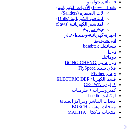
giuliano جوليانو
Power Tools (الأدوات الكهربائية)
آلات الصنفرة (Sanders)
المثاقب الكهربائية (Drills)
المناشير الكهربائية (Saws)
جلخ صاروخ
اجهزة-كهربائية-وضغط-عالي
ادوات يدوية
بيسانتيك besabtek
دوما
دوماتيك
دون شون DONG CHENG
فلاي سبيد FlySpeed
فيشر Fischer
قسم الكهرباء ELECTRIC DEP
كراون- CROWN
كمبروسرات + طرمبات
لوكتايت Loctite
معدات البناشر ومراكز الصيانة
منتجات بوش - BOSCH
منتجات ماكيتا - MAKITA