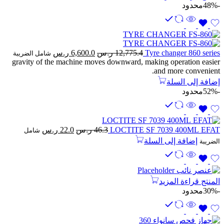
-48%
محدود
السعر
السعر
Tyre changer 860 series
12,775.4
ر.س
6,600.0
ر.س
شامل الضريبة
الأصلي
الحالي
gravity of the machine moves downward, making operation easier
and more convenient.
هو:
هو:
12,775.4 ر.س.
6,600.0 ر.س.
إضافة إلى السلة
-52%
محدود
السعر
السعر
LOCTITE SF 7039 400ML EFAT
46.3
ر.س
22.0
ر.س
شامل
الأصلي
الحالي
إضافة إلى السلة
الضريبة
هو:
هو:
46.3 ر.س.
22.0 ر.س.
المنتج
قراءة المزيد
-30%
محدود