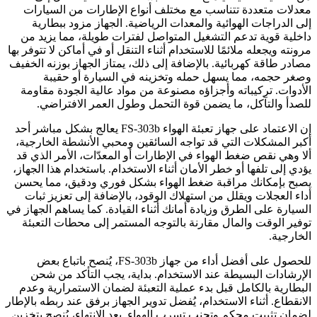
معدلات متعددة تتناسب مع مختلف أنواع الإطارات من السيارات
إلى الدراجات الهوائية والمعدات الرياضية. الجهاز مزود ببطارية
داخلية قوية تدعم التشغيل المتواصل لفترات طويلة، مما يزيد من
مرونته ويجعله ملائمًا للاستخدام أثناء التنقل أو في أماكن لا تتوفر بها
مصادر طاقة كهربائية. بالإضافة إلى ذلك، يمتاز الجهاز بوزنه الخفيف
وصغر حجمه، مما يسهل حمله وتخزينه في السيارة أو حقيبة
الأدوات. تركيباته وأجزاؤه مصنوعة من مواد عالية الجودة مقاومة
للصدأ والتآكل، ما يضمن قوة التحمل وطول العمر الافتراضي.
إن الاعتماد على جهاز تعبئة الهواء FS-303b يعالج بشكل مباشر أحد
أكبر المشكلات التي قد تواجه السائقين ومحبي الأنشطة الخارجية،
ألا وهي نقص ضغط الهواء في الإطارات أو المعدّات، الأمر الذي قد
يؤدي إلى تلفها أو خطر الأمان أثناء الاستخدام. باستخدام هذا الجهاز،
يصبح بإمكانك مراقبة ضغط الهواء بشكل فوري ودقيق، مما يحسن
أداء العجلات ويقلل من استهلاك الوقود، بالإضافة إلى تعزيز ثبات
السيارة على الطرق وزيادة أمانك أثناء القيادة. كما يساهم الجهاز في
توفير الوقت والمال مقارنة بالتوجه المستمر إلى محطات التعبئة
الخارجية.
للحصول على أفضل أداء من جهاز FS-303b، يُنصح باتباع بعض
الإرشادات البسيطة عند الاستخدام. بداية، يجب التأكد من شحن
البطارية بالكامل قبل بدء عملية التعبئة لضمان الاستمرارية وعدم
الانقطاع. أثناء الاستخدام، يُفضل تدوير الجهاز برفق عند ربطه بالإطار
لضمان تثبيت محكم وتجنب تسرب الهواء. بعد الانتهاء، يُنصح بتخزين