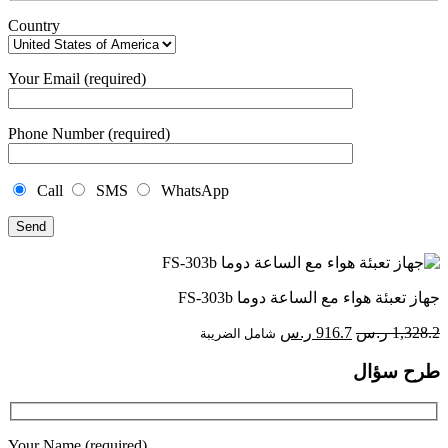
Country
Your Email (required)
Phone Number (required)
Call
SMS
WhatsApp
جهاز تعبئة هواء مع الساعة دوما FS-303b
السعر
السعر
1,328.2
ر.س
916.7
ر.س
شامل الضريبة
الأصلي
الحالي
طرح سؤال
هو:
هو:
1,328.2 ر.س.
916.7 ر.س.
Your Name (required)