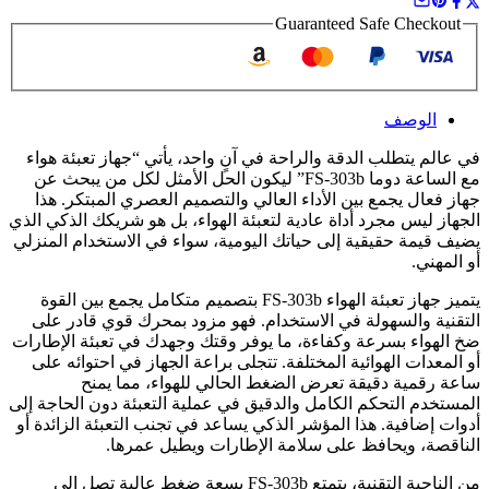
Guaranteed Safe Checkout
الوصف
في عالم يتطلب الدقة والراحة في آنٍ واحد، يأتي “جهاز تعبئة هواء
مع الساعة دوما FS-303b” ليكون الحل الأمثل لكل من يبحث عن
جهاز فعال يجمع بين الأداء العالي والتصميم العصري المبتكر. هذا
الجهاز ليس مجرد أداة عادية لتعبئة الهواء، بل هو شريكك الذكي الذي
يضيف قيمة حقيقية إلى حياتك اليومية، سواء في الاستخدام المنزلي
أو المهني.
يتميز جهاز تعبئة الهواء FS-303b بتصميم متكامل يجمع بين القوة
التقنية والسهولة في الاستخدام. فهو مزود بمحرك قوي قادر على
ضخ الهواء بسرعة وكفاءة، ما يوفر وقتك وجهدك في تعبئة الإطارات
أو المعدات الهوائية المختلفة. تتجلى براعة الجهاز في احتوائه على
ساعة رقمية دقيقة تعرض الضغط الحالي للهواء، مما يمنح
المستخدم التحكم الكامل والدقيق في عملية التعبئة دون الحاجة إلى
أدوات إضافية. هذا المؤشر الذكي يساعد في تجنب التعبئة الزائدة أو
الناقصة، ويحافظ على سلامة الإطارات ويطيل عمرها.
من الناحية التقنية، يتمتع FS-303b بسعة ضغط عالية تصل إلى