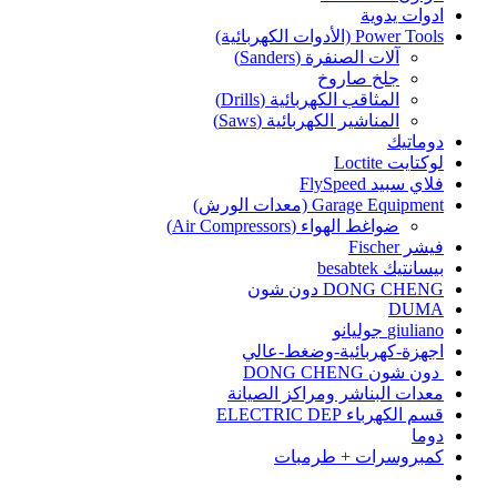
ادوات يدوية
Power Tools (الأدوات الكهربائية)
آلات الصنفرة (Sanders)
جلخ صاروخ
المثاقب الكهربائية (Drills)
المناشير الكهربائية (Saws)
دوماتيك
لوكتايت Loctite
فلاي سبيد FlySpeed
Garage Equipment (معدات الورش)
ضواغط الهواء (Air Compressors)
فيشر Fischer
بيسانتيك besabtek
DONG CHENG دون شون
DUMA
giuliano جوليانو
اجهزة-كهربائية-وضغط-عالي
دون شون DONG CHENG
معدات البناشر ومراكز الصيانة
قسم الكهرباء ELECTRIC DEP
دوما
كمبروسرات + طرمبات