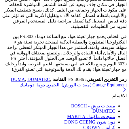
الجهاز في مكان جاف وبعيد عن أشعة الشمس المباشرة للحفاظ
على مكونات الجهاز وحمايته من التلف. كذلك، ينصح بتنظيف الفلاتر
والأنابيب بانتظام لضمان كفاءة الأداء وتقليل الأتربة التي قد تؤثر على
دقة قياس الضغط. كما يُفضل مراجعة دليل المستخدم المرفق
لمزيد من التعليمات التفصيلية.
في الختام، يجمع جهاز تعبئة هواء مع الساعة دوما FS-303b بين
التكنولوجيا المتطورة والعملية الذكية ليمنحك تجربة تعبئة هواء
سهلة، سريعة، وآمنة. استثمر في هذا الجهاز المبتكر لتحظى براحة
البال والأمان أثناء القيادة والرحلات، ولتتمتع بمعداتك الهوائية في
أفضل حالاتها دائماً. لا تضيع الوقت في الحلول المؤقتة، اختر FS-
303b اليوم وتمتع بالكفاءة التي تستحقها. اغتنم الفرصة وابدأ رحلتك
مع جهاز تعبئة هواء يقدم لك الدقة والموثوقية التي تصنع الفرق!
رمز التخزين التعريفي:
FS-303b
الفئات:
,
DUMATEC
,
DUMA
Garage Equipment (معدات الورش)
,
الجميع
,
دوما
,
دوماتيك
الاقسام
منتجات بوش - BOSCH
DUMATEC
منتجات ماكيتا - MAKITA
دون شون DONG CHENG
كراون- CROWN