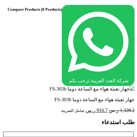
Compare Products
(0 Products)
شركة العدد العربية ترحب بكم
جهاز تعبئة هواء مع الساعة دوما FS-303b
السعر
السعر
1,328.2
ر.س
916.7
ر.س
شامل الضريبة
الأصلي
الحالي
طلب استدعاء
هو:
هو:
1,328.2 ر.س.
916.7 ر.س.