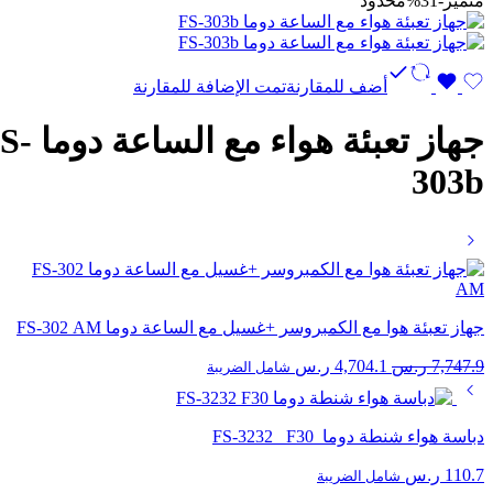
متميز
-31%
محدود
أضف للمقارنة
تمت الإضافة للمقارنة
جهاز تعبئة هواء مع ال
303b
جهاز تعبئة هوا مع الكمبروسر +غسيل مع الساعة دوما FS-302 AM
السعر
السعر
7,747.9
ر.س
4,704.1
ر.س
شامل الضريبة
الأصلي
الحالي
هو:
هو:
7,747.9 ر.س.
4,704.1 ر.س.
دباسة هواء شنطة دوما FS-3232 F30
110.7
ر.س
شامل الضريبة