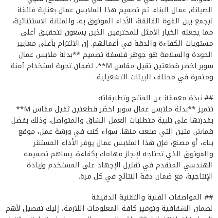
الصيانة, عمال البناء. تم تصميم هذا الملابس عمال بعناية فائقة
ليجمع بين القوة الفائقة، الأداء الموثوق به، والمتانة الاستثنائية،
مما يجعله الخيار الأمثل للمحترفين الذين يسعون لتحقيق أعلى
مستويات الكفاءة والدقة في أعمالهم. إن الالتزام بأعلى معايير
الجودة والسلامة هو جوهر فلسفة تصميم **بدلة ملابس عمال
سوبر اخضر قطعتين ثقيل مقاس M**، لضمان تجربة استخدام آمنة
ومثمرة في مختلف البيئات التشغيلية.
## نبذة معمقة عن المنتج وتطبيقاته
تتميز **بدلة ملابس عمال سوبر اخضر قطعتين ثقيل مقاس M**
بقدرتها على تلبية متطلبات العمل الشاق والمتواصل، وذلك بفضل
قماش متين التي صنعت منها. سواء كنت في ورشة عمل، موقع
بناء، أو مصنع، فإن هذا الملابس عمال يوفر الأداء المستقر
والموثوق الذي تحتاجه لإنجاز مهامك بكفاءة. يساهم تصميمه
الهندسي المتقدم في تقليل الإجهاد على المستخدم وزيادة
الإنتاجية، مع ضمان دقة النتائج في كل مرة.
## المواصفات الفنية والتقنية الدقيقة
لضمان الشفافية وتوفير كافة المعلومات اللازمة، إليك تفصيل لأهم