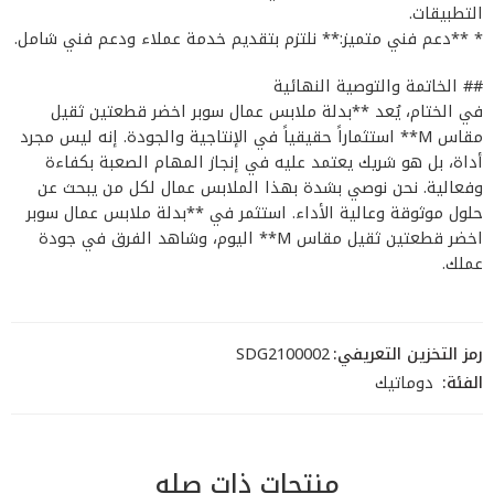
التطبيقات.
* **دعم فني متميز:** نلتزم بتقديم خدمة عملاء ودعم فني شامل.
## الخاتمة والتوصية النهائية
في الختام، يُعد **بدلة ملابس عمال سوبر اخضر قطعتين ثقيل
مقاس M** استثماراً حقيقياً في الإنتاجية والجودة. إنه ليس مجرد
أداة، بل هو شريك يعتمد عليه في إنجاز المهام الصعبة بكفاءة
وفعالية. نحن نوصي بشدة بهذا الملابس عمال لكل من يبحث عن
حلول موثوقة وعالية الأداء. استثمر في **بدلة ملابس عمال سوبر
اخضر قطعتين ثقيل مقاس M** اليوم، وشاهد الفرق في جودة
عملك.
رمز التخزين التعريفي:
SDG2100002
الفئة:
دوماتيك
منتجات ذات صله