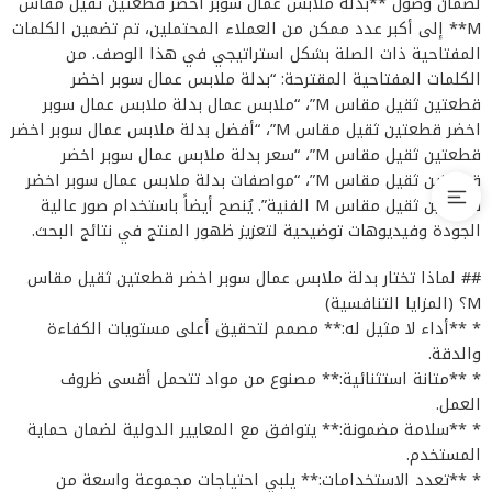
لضمان وصول **بدلة ملابس عمال سوبر اخضر قطعتين ثقيل مقاس
M** إلى أكبر عدد ممكن من العملاء المحتملين، تم تضمين الكلمات
المفتاحية ذات الصلة بشكل استراتيجي في هذا الوصف. من
الكلمات المفتاحية المقترحة: “بدلة ملابس عمال سوبر اخضر
قطعتين ثقيل مقاس M”، “ملابس عمال بدلة ملابس عمال سوبر
اخضر قطعتين ثقيل مقاس M”، “أفضل بدلة ملابس عمال سوبر اخضر
قطعتين ثقيل مقاس M”، “سعر بدلة ملابس عمال سوبر اخضر
قطعتين ثقيل مقاس M”، “مواصفات بدلة ملابس عمال سوبر اخضر
قطعتين ثقيل مقاس M الفنية”. يُنصح أيضاً باستخدام صور عالية
الجودة وفيديوهات توضيحية لتعزيز ظهور المنتج في نتائج البحث.
## لماذا تختار بدلة ملابس عمال سوبر اخضر قطعتين ثقيل مقاس
M؟ (المزايا التنافسية)
* **أداء لا مثيل له:** مصمم لتحقيق أعلى مستويات الكفاءة
والدقة.
* **متانة استثنائية:** مصنوع من مواد تتحمل أقسى ظروف
العمل.
* **سلامة مضمونة:** يتوافق مع المعايير الدولية لضمان حماية
المستخدم.
* **تعدد الاستخدامات:** يلبي احتياجات مجموعة واسعة من