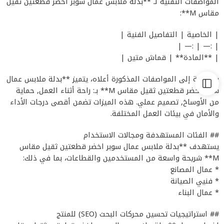
المواصفات التقنية لـ **بدلة ملابس عمال سوبر اخضر قطعتين ثقيل
مقاس M**:
| الخاصية | التفاصيل الفنية |
| :— | :— |
| **المادة** | قماش متين |
بالإضافة إلى المواصفات المذكورة أعلاه، يتميز **بدلة ملابس عمال
سوبر اخضر قطعتين ثقيل مقاس M** بـ: راحة أثناء العمل, حماية
من الأوساخ, تصميم عملي. هذه الميزات تضمن أقصى درجات الأداء
والأمان في بيئات العمل المختلفة.
## الفئات المستهدفة ومجالات الاستخدام
يستهدف **بدلة ملابس عمال سوبر اخضر قطعتين ثقيل مقاس
M** شريحة واسعة من المستخدمين والقطاعات، بما في ذلك:
* عمال المصانع
* فنيي الصيانة
* عمال البناء
## استراتيجيات تحسين محركات البحث (SEO) للمنتج