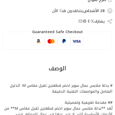
28
الأشخاص
يشاهدون هذا الآن
يشارك
Guaranteed Safe Checkout
الوصف
# بدلة ملابس عمال سوبر اخضر قطعتين ثقيل مقاس M: الدليل
الشامل والمواصفات التقنية الدقيقة
## مقدمة تعريفية وتفصيلية
تُعد **بدلة ملابس عمال سوبر اخضر قطعتين ثقيل مقاس M** من
الأدوات الأساسية التي لا غنى عنها في عمال المصانع, فنيي