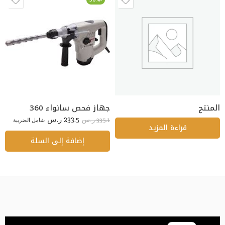
المنتج
جهاز فحص سانواء 360
233.5
335.1
ر.س
شامل الضريبة
ر.س
قراءة المزيد
إضافة إلى السلة