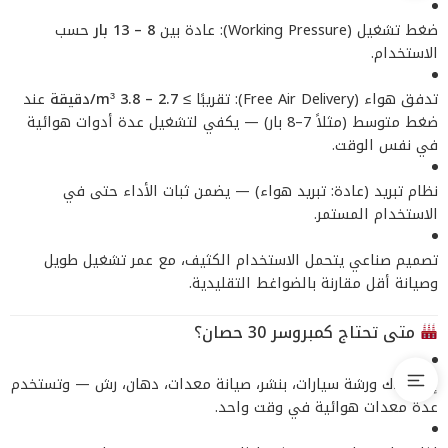
ضغط تشغيل (Working Pressure): عادة بين
8 – 13 بار
حسب
الاستخدام.
تدفق هواء (Free Air Delivery): تقريبًا
≥ 2.7 – 3.8 m³/دقيقة
عند
ضغط متوسط (مثلاً 7–8 بار) — يكفي لتشغيل عدة أدوات هوائية
في نفس الوقت.
نظام تبريد (عادة: تبريد هواء) — يضمن ثبات الأداء حتى في
الاستخدام المستمر.
تصميم صناعي يتحمل الاستخدام الكثيف، مع عمر تشغيل طويل
وصيانة أقل مقارنة بالضواغط التقليدية.
متى تحتاج كمبروسر 30 حصان؟
إذا عندك ورشة سيارات، بنشر، صيانة معدات، دهان، رش — وتستخدم
عدة معدات هوائية في وقت واحد.