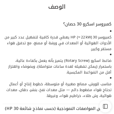
الوصف
كمبروسر اسكرو 30 حصان؟
كمبروسر 30 HP (≈ 22 kW) يعطي قدرة كافية لتشغيل عدد كبير من
الأدوات الهوائية أو المعدات في ورشة أو مصنع، مع تدفق هواء
مستقر وكبير.
ضاغط اسكرو (Rotary Screw) يتميز بأنه يعمل بكفاءة عالية،
باستمرار (يمكن تشغيله لعدة ساعات متواصلة)، وبضوضاء واهتزاز
أقل من الضواغط المكبسية.
مناسب للورش، مصانع صغيرة أو متوسطة، خطوط إنتاج أو أعمال
تحتاج هواء مضغوط دائم — مثل معدات نفخ، بنشر، دهان، معدات
هوائية، رش طلاء، خراطيم هواء، وغيرها.
بعض المواصفات النموذجية (حسب نماذج شائعة 30 HP)