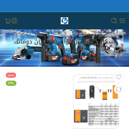
اسكرو كمبروسر هواء 30 حصان دوماتك
بيت
Garage Equipment (معدات الورش)
ضواغط الهواء (Air Compressors)
متميز
-39%