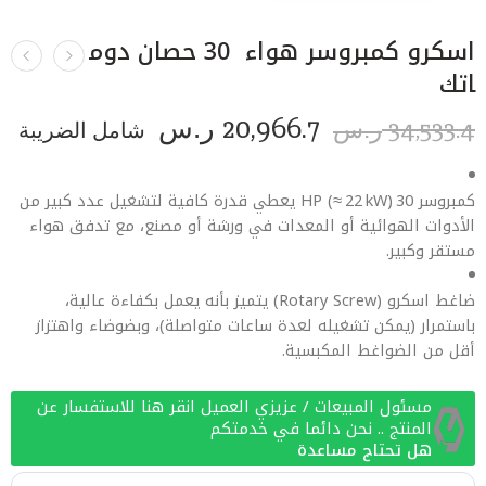
اسكرو كمبروسر هواء 30 حصان دوم
اتك
20,966.7
34,533.4
ر.س
شامل الضريبة
ر.س
كمبروسر 30 HP (≈ 22 kW) يعطي قدرة كافية لتشغيل عدد كبير من
الأدوات الهوائية أو المعدات في ورشة أو مصنع، مع تدفق هواء
مستقر وكبير.
ضاغط اسكرو (Rotary Screw) يتميز بأنه يعمل بكفاءة عالية،
باستمرار (يمكن تشغيله لعدة ساعات متواصلة)، وبضوضاء واهتزاز
أقل من الضواغط المكبسية.
مسئول المبيعات / عزيزي العميل انقر هنا للاستفسار عن
المنتج .. نحن دائما في خدمتكم
هل تحتاج مساعدة