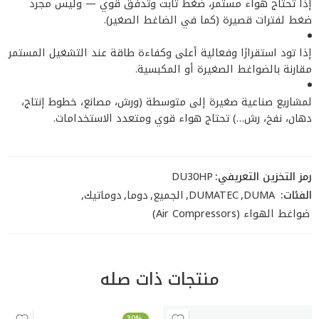
إذا تحتاج هواء مستمر، ضغط ثابت وتدفق قوي — وليس مجرد
ضغط لفترات قصيرة (كما في الضاغط الصغير).
إذا تود استقرارًا وفعالية أعلى وكفاءة طاقة عند التشغيل المستمر
مقارنة بالضواغط الصغيرة أو المكبسية.
لمشاريع صناعية صغيرة إلى متوسطة (ورش، مصانع، خطوط إنتاج،
دهان، نفخ، رش…) تحتاج هواء قوي ومتعدد الاستخدامات.
رمز التخزين التعريفي:
DU30HP
الفئات:
DUMA
,
DUMATEC
,
الجميع
,
دوما
,
دوماتيك
,
ضواغط الهواء (Air Compressors)
منتجات ذات صله
-30%