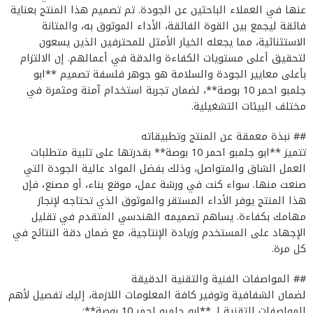
عنها في العملاء الباحثين عن الجودة. تم تصميم هذا المنتج بعناية
فائقة ليجمع بين القوة الفائقة، الأداء الموثوق به، والمتانة
الاستثنائية، مما يجعله الخيار الأمثل للمحترفين الذين يسعون
لتحقيق أعلى مستويات الكفاءة والدقة في أعمالهم. إن الالتزام
بأعلى معايير الجودة والسلامة هو جوهر فلسفة تصميم **ابو
جلمبو احمر 10 بوصة**، لضمان تجربة استخدام آمنة ومثمرة في
مختلف البيئات التشغيلية.
## نبذة معمقة عن المنتج وتطبيقاته
تتميز **ابو جلمبو احمر 10 بوصة** بقدرتها على تلبية متطلبات
العمل الشاق والمتواصل، وذلك بفضل المواد عالية الجودة التي
صنعت منها. سواء كنت في ورشة عمل، موقع بناء، أو مصنع، فإن
هذا المنتج يوفر الأداء المستقر والموثوق الذي تحتاجه لإنجاز
مهامك بكفاءة. يساهم تصميمه الهندسي المتقدم في تقليل
الإجهاد على المستخدم وزيادة الإنتاجية، مع ضمان دقة النتائج في
كل مرة.
## المواصفات الفنية والتقنية الدقيقة
لضمان الشفافية وتوفير كافة المعلومات اللازمة، إليك تفصيل لأهم
المواصفات التقنية لـ **ابو جلمبو احمر 10 بوصة**: