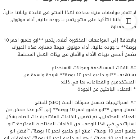
لا تتوفر مواصفات فنية محددة لهذا المنتج في قاعدة بياناتنا حالياً،
ولكن يمكننا التأكيد على منتج يتميز بـ: جودة عالية, أداء موثوق,
قيمة ممتازة
بالإضافة إلى المواصفات المذكورة أعلاه، يتميز **ابو جلمبو احمر 10
بوصة** بـ: جودة عالية, أداء موثوق, قيمة ممتازة. هذه الميزات
تضمن أقصى درجات الأداء والأمان في بيئات العمل المختلفة.
## الفئات المستهدفة ومجالات الاستخدام
يستهدف **ابو جلمبو احمر 10 بوصة** شريحة واسعة من
المستخدمين والقطاعات، بما في ذلك:
* العملاء الباحثين عن الجودة
## استراتيجيات تحسين محركات البحث (SEO) للمنتج
لضمان وصول **ابو جلمبو احمر 10 بوصة** إلى أكبر عدد ممكن من
العملاء المحتملين، تم تضمين الكلمات المفتاحية ذات الصلة بشكل
استراتيجي في هذا الوصف. من الكلمات المفتاحية المقترحة: “ابو
جلمبو احمر 10 بوصة”، “منتج ابو جلمبو احمر 10 بوصة”، “أفضل ابو
جلمبو احمر 10 بوصة”، “سعر ابو جلمبو احمر 10 بوصة”، “مواصفات ابو