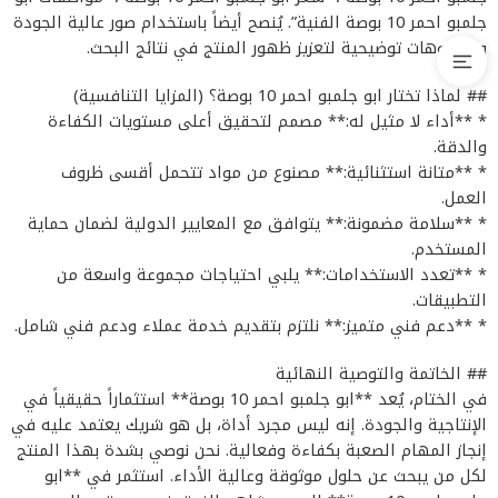
جلمبو احمر 10 بوصة الفنية”. يُنصح أيضاً باستخدام صور عالية الجودة
وفيديوهات توضيحية لتعزيز ظهور المنتج في نتائج البحث.
## لماذا تختار ابو جلمبو احمر 10 بوصة؟ (المزايا التنافسية)
* **أداء لا مثيل له:** مصمم لتحقيق أعلى مستويات الكفاءة
والدقة.
* **متانة استثنائية:** مصنوع من مواد تتحمل أقسى ظروف
العمل.
* **سلامة مضمونة:** يتوافق مع المعايير الدولية لضمان حماية
المستخدم.
* **تعدد الاستخدامات:** يلبي احتياجات مجموعة واسعة من
التطبيقات.
* **دعم فني متميز:** نلتزم بتقديم خدمة عملاء ودعم فني شامل.
## الخاتمة والتوصية النهائية
في الختام، يُعد **ابو جلمبو احمر 10 بوصة** استثماراً حقيقياً في
الإنتاجية والجودة. إنه ليس مجرد أداة، بل هو شريك يعتمد عليه في
إنجاز المهام الصعبة بكفاءة وفعالية. نحن نوصي بشدة بهذا المنتج
لكل من يبحث عن حلول موثوقة وعالية الأداء. استثمر في **ابو