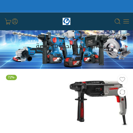
ابو جلمبو احمر 10 بوصة
بيت
الجميع
-72%